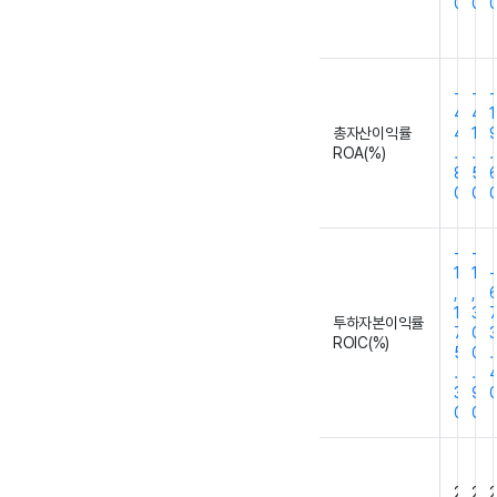
0
0
-
-
-
4
4
1
총자산이익률
4
1
ROA(%)
.
.
.
8
5
0
0
-
-
1
1
-
,
,
1
3
투하자본이익률
7
0
ROIC(%)
5
0
.
.
.
3
9
0
0
2
2