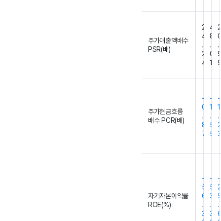
2
4
4
8
주가매출액배수
.
.
.
PSR(배)
2
0
4
1
-
-
-
0
1
1
주가현금흐름
.
.
.
배수 PCR(배)
8
5
7
5
-
-
-
5
5
자기자본이익률
6
3
ROE(%)
.
.
.
3
3