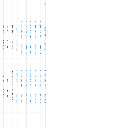
0
-
-
-
-
-
-
-
4
5
5
5
1
2
2
1
1
6
6
0
1
5
8
4
2
6
2
5
2
.
.
.
0
9
0
7
6
.
.
6
2
7
4
.
.
.
.
.
2
1
0
0
0
0
1
1
0
7
1
0
0
0
0
0
0
0
-
-
-
-
-
-
-
1
7
7
7
1
3
4
3
2
2
1
3
2
4
9
3
9
9
3
5
2
3
6
.
.
7
5
3
1
8
6
2
.
3
0
6
.
.
.
.
.
.
.
8
0
0
0
6
0
5
5
0
5
8
0
0
0
0
0
0
0
0
2