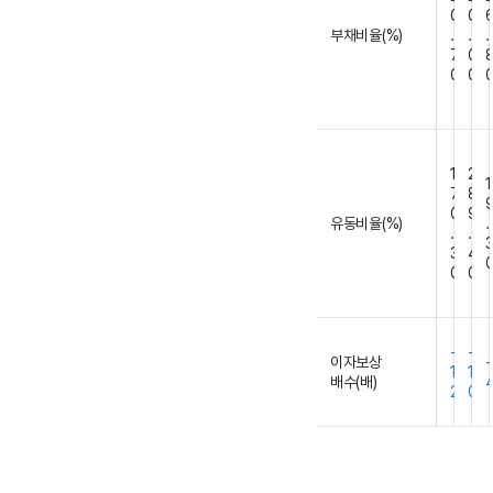
0
0
부채비율(%)
.
.
.
7
0
0
0
1
2
1
7
8
0
9
유동비율(%)
.
.
.
3
4
0
0
-
-
이자보상
-
1
1
배수(배)
2
0