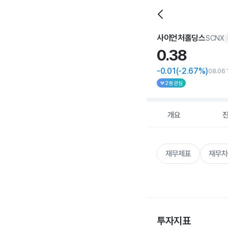
사이언처홀딩스
SCNX
0.
38
-0.01
(-2.67%)
08.06 
2명 관심
개요
재무제표
재무차
투자지표