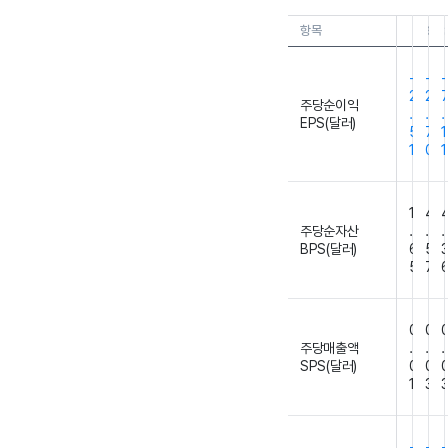
항목
26.0
2
-
-
-
2
2
주당순이익
.
.
.
EPS(달러)
5
7
1
1
0
1
1
4
주당순자산
.
.
.
BPS(달러)
6
5
5
7
0
0
주당매출액
.
.
.
SPS(달러)
0
0
1
3
-
-
-