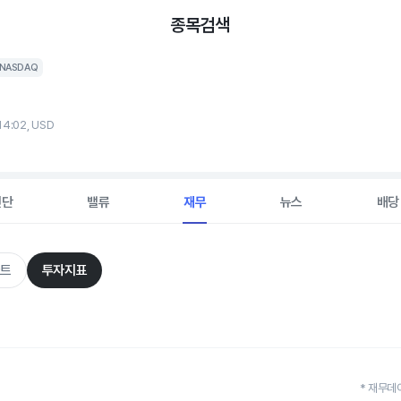
종목검색
NASDAQ
14:02, USD
진단
밸류
재무
뉴스
배당
트
투자지표
* 재무데