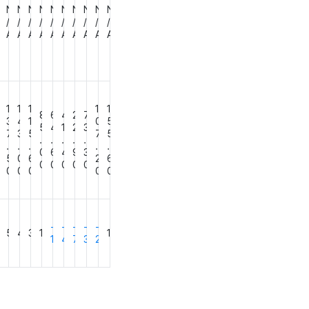
7
N
N
N
N
N
N
N
N
N
N
8
/
/
/
/
/
/
/
/
/
/
A
A
A
A
A
A
A
A
A
A
0
1
1
1
1
1
8
6
4
2
7
7
3
4
1
0
5
5
4
1
2
3
8
7
3
5
7
5
.
.
.
.
.
.
.
.
.
.
0
6
4
9
3
8
5
0
6
2
6
0
0
0
0
0
0
0
0
0
0
0
-
-
-
-
-
6
5
4
3
1
1
1
4
7
3
2