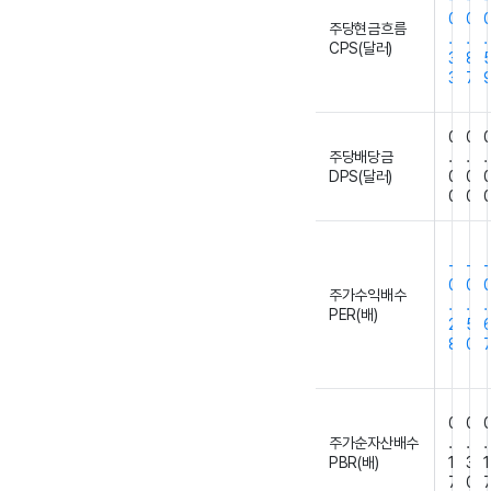
0
0
주당현금흐름
.
.
.
CPS(달러)
3
8
3
7
0
0
주당배당금
.
.
.
DPS(달러)
0
0
0
0
-
-
-
0
0
주가수익배수
.
.
.
PER(배)
2
5
8
0
0
0
주가순자산배수
.
.
.
PBR(배)
1
3
1
7
0