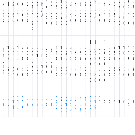
2
1
4
3
1
0
9
7
7
6
6
4
1
2
0
6
2
7
N
2
9
9
8
2
5
9
4
0
1
6
1
8
2
2
.
4
0
3
.
.
.
.
.
.
.
/
.
.
.
.
.
.
.
.
.
0
.
.
.
.
.
5
.
.
.
.
8
0
0
6
7
0
9
3
A
9
4
2
2
8
6
1
6
5
.
3
2
2
4
9
0
5
9
7
1
0
0
0
0
0
0
0
0
0
0
0
0
0
0
0
0
0
8
0
0
0
0
0
0
0
0
0
1
1
1
1
1
1
4
4
1
1
2
4
7
7
7
,
,
,
,
7
4
1
1
1
1
1
7
2
6
4
9
9
0
3
1
7
1
3
2
7
9
5
3
0
9
4
0
3
5
7
8
7
9
1
9
3
1
9
3
7
4
4
8
5
5
1
5
2
2
9
9
9
8
0
3
0
1
9
4
0
.
.
.
.
.
.
.
.
.
.
.
.
.
.
.
.
.
.
4
9
6
0
.
.
.
.
.
.
3
1
7
8
0
1
6
5
9
0
5
3
1
5
3
4
4
1
7
.
.
.
.
2
5
9
5
4
0
0
0
0
0
0
0
0
0
0
0
0
0
0
0
0
0
0
0
9
8
4
5
0
0
0
0
0
0
0
0
0
-
-
-
-
-
-
-
-
-
-
-
-
-
-
-
-
-
-
-
-
-
2
3
2
2
1
1
-
1
1
1
2
8
1
1
3
2
3
1
0
4
6
7
8
4
5
5
8
9
2
1
2
4
7
1
2
1
3
0
2
5
9
5
9
8
4
1
8
6