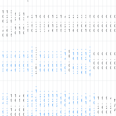
5
1
1
3
2
5
2
1
0
2
7
4
2
1
0
0
0
1
2
1
4
2
2
2
3
3
5
0
0
0
0
0
0
2
9
3
6
2
9
.
.
.
.
.
.
.
.
.
.
.
.
.
.
.
.
.
.
.
.
.
.
.
.
.
.
.
.
7
5
7
3
3
8
1
2
9
2
7
3
5
0
6
3
0
0
0
0
0
9
1
1
9
4
6
7
5
0
2
7
7
4
6
5
5
3
1
6
0
0
1
0
0
0
0
0
0
9
0
1
0
0
8
5
-
-
7
-
-
-
-
-
-
-
-
-
-
-
-
5
-
-
-
-
-
-
9
3
7
1
1
1
2
1
0
0
0
0
0
1
2
3
0
2
1
2
9
1
2
2
3
7
7
8
0
7
4
6
9
9
2
.
.
.
.
.
.
.
.
.
.
.
.
.
3
.
.
.
.
.
.
.
0
.
.
.
.
.
.
0
0
0
0
0
2
0
5
6
8
0
0
9
.
9
4
9
9
9
5
0
.
8
0
8
3
9
2
0
0
0
0
0
3
3
6
4
9
7
7
1
7
9
0
0
6
3
1
0
4
2
7
7
3
6
9
7
5
-
-
-
1
-
-
-
-
-
-
-
-
-
-
-
-
-
-
1
1
4
6
6
2
,
2
2
1
1
1
1
-
-
2
2
2
9
6
3
2
1
1
1
9
9
4
9
6
5
6
2
4
0
7
0
3
2
3
0
8
4
5
4
3
5
4
5
5
1
0
.
.
.
.
.
.
.
.
2
3
7
5
2
5
6
2
0
.
.
/
.
.
.
.
.
.
.
.
2
6
2
2
1
4
0
8
.
.
2
.
.
.
.
.
.
3
8
6
9
7
0
5
6
8
9
7
0
0
0
0
0
0
0
0
7
2
.
1
6
1
3
0
3
0
0