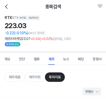
종목검색
RTX
RTX
NYSE
S&P500
223.
03
-0.22
(-0.10%)
08.07, 장마감
애프터마켓
223
.07
+0
.04
(
+0
.02%)
장마감, USD
321명 관심
개요
진단
밸류
재무
뉴스
배당
경쟁사
재무제표
재무차트
투자지표