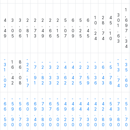
1
3
,
1
2
4
4
3
3
2
2
2
2
2
5
6
5
6
0
6
0
8
5
.
.
.
.
.
.
.
.
.
.
.
.
1
9
.
.
.
4
0
0
8
7
4
6
1
0
0
2
4
.
7
2
7
1
9
5
6
1
3
9
6
5
7
9
5
5
6
.
4
4
0
3
3
4
-
-
-
-
1
8
-
-
-
-
-
-
-
-
-
-
-
3
2
1
3
6
6
7
2
3
2
4
4
2
2
3
6
5
1
2
3
5
.
.
.
.
.
.
.
.
.
.
.
.
.
.
.
.
.
4
0
9
8
3
3
6
4
7
5
3
4
7
0
1
7
6
2
8
1
2
3
2
2
2
5
9
6
3
8
2
7
4
0
-
-
-
-
-
-
-
-
-
-
-
-
-
-
-
-
-
6
5
5
6
6
7
6
5
4
4
4
4
4
4
5
7
5
6
9
6
0
9
3
7
6
9
6
4
4
2
2
4
3
1
.
.
.
.
.
.
.
.
.
.
.
.
.
.
.
.
.
5
9
7
3
4
8
0
0
2
2
7
3
0
8
9
8
7
0
0
0
0
0
0
0
0
0
0
0
0
0
0
0
0
0