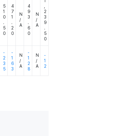
1
5
4
4
,
1
7
9
2
N
N
0
1
3
3
/
/
.
.
.
9
A
A
5
2
6
.
0
0
0
5
0
-
-
-
N
N
-
2
1
1
/
/
1
3
6
2
A
A
2
5
3
8