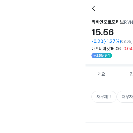
리비안오토모티브
RIVN
15.
56
-0.20
(-1.27%)
08.05
애프터마켓
15
.06
+0
.04
225명 관심
개요
재무제표
재무차