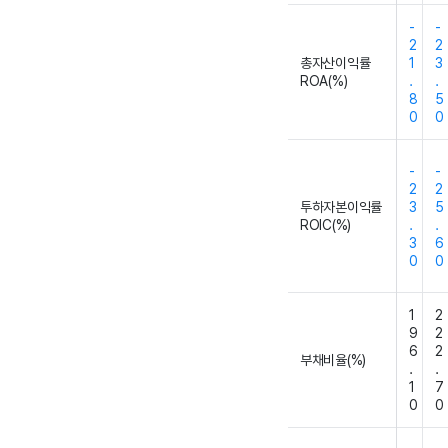
-
-
2
2
총자산이익률
1
3
ROA(%)
.
.
8
5
0
0
-
-
2
2
투하자본이익률
3
5
ROIC(%)
.
.
3
6
0
0
1
2
9
2
6
2
부채비율(%)
.
.
1
7
0
0