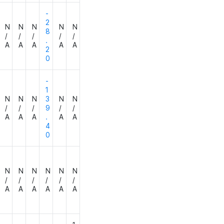
-
2
N
N
N
N
N
8
/
/
/
/
/
.
A
A
A
A
A
2
0
-
1
N
N
N
3
N
N
/
/
/
9
/
/
A
A
A
.
A
A
4
0
N
N
N
N
N
N
/
/
/
/
/
/
A
A
A
A
A
A