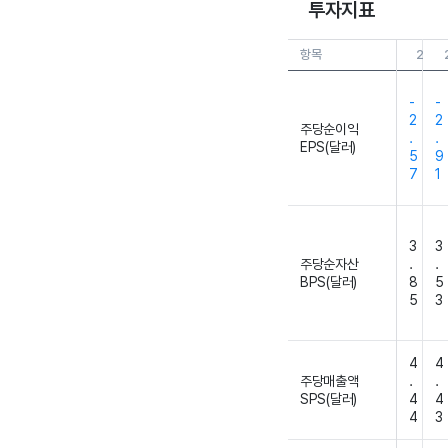
투자지표
항목
26.0
-
-
2
2
주당순이익
.
.
EPS(달러)
5
9
7
1
3
3
주당순자산
.
.
BPS(달러)
8
5
5
3
4
4
주당매출액
.
.
SPS(달러)
4
4
4
3