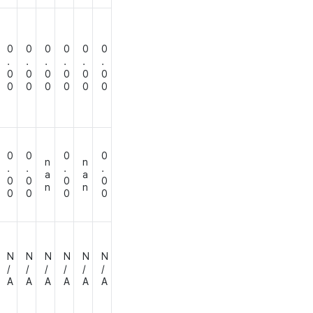
0
0
0
0
0
0
.
.
.
.
.
.
0
0
0
0
0
0
0
0
0
0
0
0
0
0
0
0
n
n
.
.
.
.
a
a
0
0
0
0
n
n
0
0
0
0
N
N
N
N
N
N
/
/
/
/
/
/
A
A
A
A
A
A