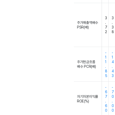
3
3
주가매출액배수
.
.
PSR(배)
7
3
2
8
-
-
1
1
주가현금흐름
1
4
배수 PCR(배)
.
.
8
4
5
3
-
-
6
7
자기자본이익률
7
0
ROE(%)
.
.
6
0
0
0