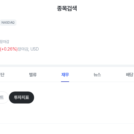
종목검색
NASDAQ
, 장마감
(
+0
.26%)
장마감, USD
진단
밸류
재무
뉴스
배당
트
투자지표