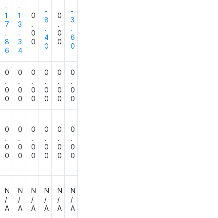
-
-
-
-
1
1
0
0
8
3
7
3
.
.
.
.
.
.
0
0
4
6
8
3
0
0
0
0
6
4
0
0
0
0
0
0
.
.
.
.
.
.
0
0
0
0
0
0
0
0
0
0
0
0
0
0
0
0
0
0
.
.
.
.
.
.
0
0
0
0
0
0
0
0
0
0
0
0
N
N
N
N
N
N
/
/
/
/
/
/
A
A
A
A
A
A