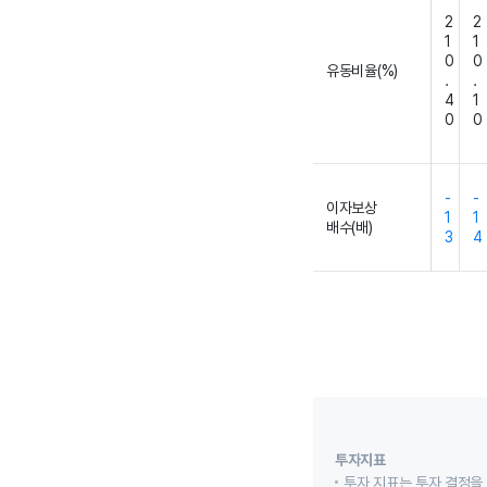
2
2
1
1
0
0
유동비율(%)
.
.
4
1
0
0
-
-
이자보상
1
1
배수(배)
3
4
투자지표
투자 지표는 투자 결정을