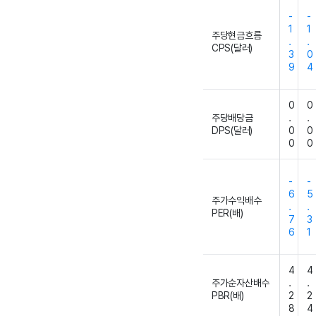
-
-
1
1
주당현금흐름
.
.
CPS(달러)
3
0
9
4
0
0
주당배당금
.
.
DPS(달러)
0
0
0
0
-
-
6
5
주가수익배수
.
.
PER(배)
7
3
6
1
4
4
주가순자산배수
.
.
PBR(배)
2
2
8
4