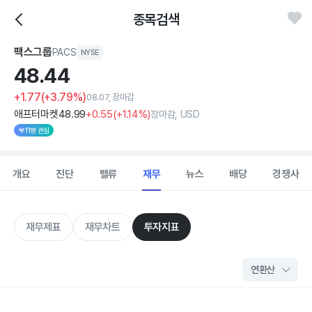
종목검색
팩스그룹
PACS
NYSE
48.
44
+1.77
(+3.79%)
08.07, 장마감
애프터마켓
48
.99
+0
.55
(
+1
.14%)
장마감, USD
11명 관심
개요
진단
밸류
재무
뉴스
배당
경쟁사
재무제표
재무차트
투자지표