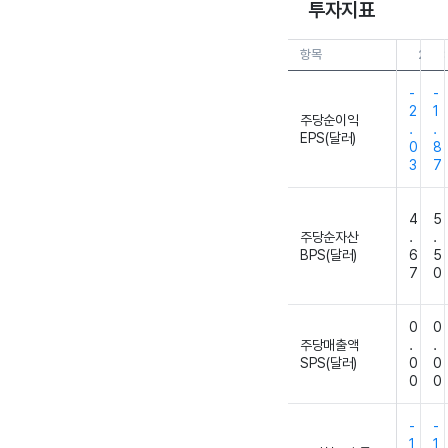
투자지표
항목
26.0
-
-
2
1
주당순이익
.
.
EPS(달러)
0
8
3
7
4
5
주당순자산
.
.
BPS(달러)
6
5
7
0
0
0
주당매출액
.
.
SPS(달러)
0
0
0
0
-
-
1
1