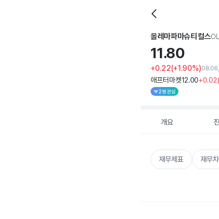
올레마파마슈티컬스
O
11.
80
+0.22
(+1.90%)
08.06
애프터마켓
12
.00
+0
.02
2명 관심
개요
재무제표
재무차