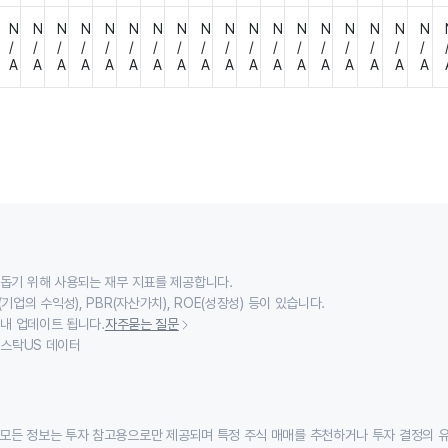
N
N
N
N
N
N
N
N
N
N
N
N
N
N
N
N
N
N
/
/
/
/
/
/
/
/
/
/
/
/
/
/
/
/
/
/
A
A
A
A
A
A
A
A
A
A
A
A
A
A
A
A
A
A
 돕기 위해 사용되는 재무 지표를 제공합니다.
기업의 수익성), PBR(자산가치), ROE(성장성) 등이 있습니다.
 내 업데이트 됩니다.
자주묻는 질문
이스스탁US 데이터
모든 정보는 투자 참고용으로만 제공되며 특정 주식 매매를 추천하거나 투자 결정의 