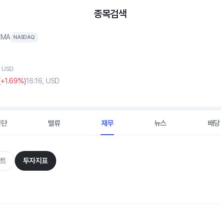
종목검색
LMA
NASDAQ
, USD
(
+1
.69%)
16:16, USD
진단
밸류
재무
뉴스
배당
트
투자지표