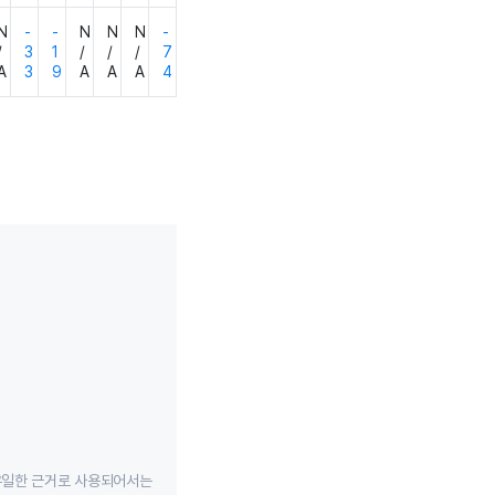
N
-
-
N
N
N
-
/
3
1
/
/
/
7
A
3
9
A
A
A
4
유일한 근거로 사용되어서는