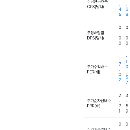
주당현금흐름
.
.
CPS(달러)
4
6
5
9
0
0
주당배당금
.
.
DPS(달러)
0
0
0
0
-
-
1
7
주가수익배수
0
.
PER(배)
.
0
5
2
7
2
3
주가순자산배수
.
.
PBR(배)
7
5
1
9
0
0
주가매출액배수
.
.