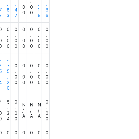
.
.
.
.
.
.
.
0
0
7
8
4
1
8
0
0
3
3
7
9
6
0
0
0
0
0
0
0
.
.
.
.
.
.
.
0
0
0
0
0
0
0
0
0
0
0
0
0
0
-
-
3
7
0
0
0
0
0
5
5
.
.
.
.
.
.
.
0
0
0
0
0
4
2
0
0
0
0
0
1
0
4
5
0
0
N
N
N
.
.
.
.
/
/
/
0
3
0
0
A
A
A
9
4
0
0
0
0
0
0
0
0
0
.
.
.
.
.
.
.