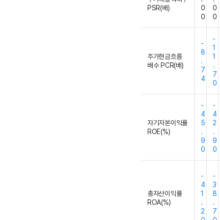
PSR(배)
0
0
0
0
-
-
1
8
주가현금흐름
1
.
배수 PCR(배)
.
7
7
4
0
-
-
4
4
자기자본이익률
5
2
ROE(%)
.
.
9
9
0
0
-
-
4
3
총자산이익률
1
8
ROA(%)
.
.
2
7