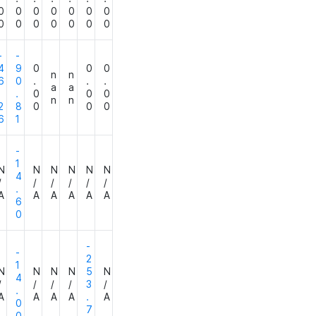
0
0
0
0
0
0
0
0
0
0
0
0
0
0
-
-
4
9
0
0
0
n
n
6
0
.
.
.
a
a
.
.
0
0
0
n
n
2
8
0
0
0
6
1
-
1
N
N
N
N
N
N
4
/
/
/
/
/
/
.
A
A
A
A
A
A
6
0
-
-
2
1
N
N
N
N
5
N
4
/
/
/
/
3
/
.
A
A
A
A
.
A
0
7