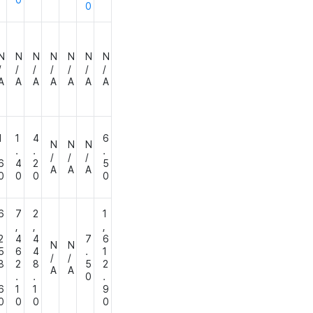
0
0
N
N
N
N
N
N
N
/
/
/
/
/
/
/
A
A
A
A
A
A
A
1
1
4
6
N
N
N
.
.
.
.
/
/
/
6
4
2
5
A
A
A
0
0
0
0
6
7
2
1
,
,
,
,
2
4
4
7
6
N
N
5
6
4
.
1
/
/
8
2
8
5
2
A
A
.
.
.
0
.
6
1
1
9
0
0
0
0