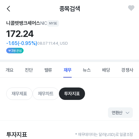
종목검색
니콜렛뱅크셰어스
NIC
NYSE
172.
24
-1.65
(-0.95%)
08.07 11:44, USD
3명 관심
개요
진단
밸류
재무
뉴스
배당
경쟁사
재무제표
재무차트
투자지표
투자지표
* 재무데이터는 달러(USD)로 일괄조정