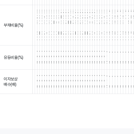
5
5
6
6
6
6
6
6
6
6
7
7
7
7
8
8
7
7
7
7
7
7
7
7
7
6
5
6
6
6
7
6
6
7
7
6
7
7
7
7
9
3
4
5
5
5
5
8
9
1
6
6
5
0
4
7
7
6
7
2
2
4
7
5
3
9
2
4
6
0
9
8
8
0
8
0
0
3
8
0
0
3
0
8
0
1
4
4
5
3
7
1
1
7
8
5
2
8
0
6
4
4
3
0
2
5
2
2
0
5
8
5
5
9
1
4
3
1
부채비율(%)
.
.
.
.
.
.
.
.
.
.
.
.
.
.
.
.
.
.
.
.
.
.
.
.
.
.
.
.
.
.
.
.
.
.
.
.
.
.
.
.
6
1
3
2
4
5
0
5
0
1
1
7
7
8
2
9
1
3
8
7
1
1
2
5
4
3
8
4
3
4
8
4
3
5
0
4
8
2
7
0
0
0
0
0
0
0
0
0
0
0
0
0
0
0
0
0
0
0
0
0
0
0
0
0
0
0
0
0
0
0
0
0
0
0
0
0
0
0
N
N
N
N
N
N
N
N
N
N
N
N
N
N
N
N
N
N
N
N
N
N
N
N
N
N
N
N
N
N
N
N
N
N
N
N
N
N
N
유동비율(%)
/
/
/
/
/
/
/
/
/
/
/
/
/
/
/
/
/
/
/
/
/
/
/
/
/
/
/
/
/
/
/
/
/
/
/
/
/
/
/
/
A
A
A
A
A
A
A
A
A
A
A
A
A
A
A
A
A
A
A
A
A
A
A
A
A
A
A
A
A
A
A
A
A
A
A
A
A
A
A
N
N
N
N
N
N
N
N
N
N
N
N
N
N
N
N
N
N
N
N
N
N
N
N
N
N
N
N
N
N
N
N
N
N
N
N
N
N
N
이자보상
/
/
/
/
/
/
/
/
/
/
/
/
/
/
/
/
/
/
/
/
/
/
/
/
/
/
/
/
/
/
/
/
/
/
/
/
/
/
/
/
배수(배)
A
A
A
A
A
A
A
A
A
A
A
A
A
A
A
A
A
A
A
A
A
A
A
A
A
A
A
A
A
A
A
A
A
A
A
A
A
A
A