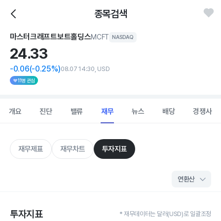
종목검색
마스터크래프트보트홀딩스
MCFT
NASDAQ
24.
33
-0.06
(-0.25%)
08.07 14:30, USD
11명 관심
개요
진단
밸류
재무
뉴스
배당
경쟁사
재무제표
재무차트
투자지표
투자지표
* 재무데이터는 달러(USD)로 일괄조정