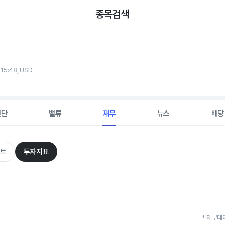
종목검색
 15:48, USD
진단
밸류
재무
뉴스
배당
트
투자지표
* 재무데