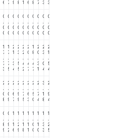
3
6
7
9
8
1
6
8
7
3
3
0
0
0
0
0
0
0
0
0
0
0
.
.
.
.
.
.
.
.
.
.
0
0
0
0
0
0
0
0
0
0
0
0
0
0
0
0
0
0
0
0
0
0
1
1
2
2
2
2
1
2
2
2
5
7
7
1
3
2
0
8
0
3
1
.
.
.
.
.
.
.
.
.
.
7
7
7
3
5
4
4
4
3
0
5
3
3
5
4
5
2
7
7
1
4
4
2
2
2
2
2
2
2
2
3
2
.
.
.
.
.
.
.
.
.
.
5
0
0
6
9
7
6
5
7
1
9
8
8
9
7
9
5
3
0
4
8
4
0
0
0
1
1
1
1
1
1
1
1
.
.
.
.
.
.
.
.
.
.
6
8
9
1
2
1
1
0
1
3
2
4
9
2
6
9
8
1
0
0
3
5