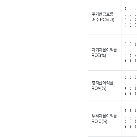
8
7
주가현금흐름
.
.
.
배수 PCR(배)
1
4
3
2
7
7
자기자본이익률
.
.
.
ROE(%)
1
9
0
0
3
3
총자산이익률
.
.
.
ROA(%)
0
3
0
0
8
8
투하자본이익률
.
.
.
ROIC(%)
2
7
0
0