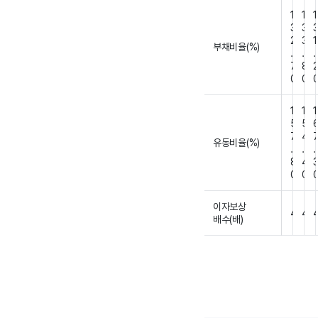
1
1
1
3
3
2
3
1
부채비율(%)
.
.
.
7
8
0
0
1
1
1
5
5
7
4
유동비율(%)
.
.
.
8
4
0
0
이자보상
4
4
배수(배)