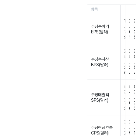
항목
26.0
26
1
2
주당순이익
.
.
.
EPS(달러)
7
0
9
1
2
2
5
5
주당순자산
.
.
.
BPS(달러)
3
3
0
4
5
5
3
4
주당매출액
.
.
.
SPS(달러)
7
0
2
6
3
3
주당현금흐름
.
.
.
CPS(달러)
2
9
1