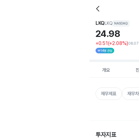
LKQ
LKQ
NASDAQ
24.
98
+0.51
(+2.08%)
08.07
14명 관심
개요
재무제표
재무차
투자지표