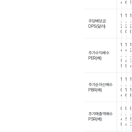
4
6
1
1
1
주당배당금
.
.
.
DPS(달러)
2
2
0
0
1
1
1
4
4
주가수익배수
.
.
.
PER(배)
5
4
5
9
1
1
1
주가순자산배수
.
.
.
PBR(배)
0
1
1
4
6
0
0
주가매출액배수
.
.
.
PSR(배)
4
5
9
4