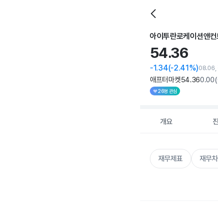
아이투란로케이션앤컨
54.
36
-1.34
(-2.41%)
08.06
애프터마켓
54
.36
0
.00
(
26명 관심
개요
재무제표
재무차