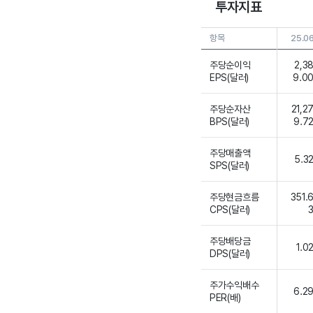
투자지표
항목
25.0
주당순이익
2,3
EPS(달러)
9.0
주당순자산
21,2
BPS(달러)
9.7
주당매출액
5.3
SPS(달러)
주당현금흐름
351.
CPS(달러)
주당배당금
1.0
DPS(달러)
주가수익배수
6.2
PER(배)