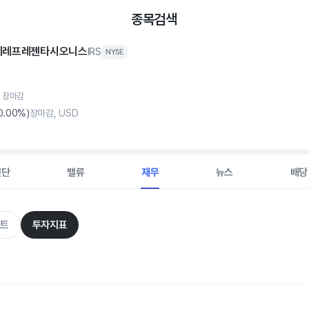
종목검색
이레프레젠타시오니스
IRS
NYSE
, 장마감
0
.00%)
장마감, USD
진단
밸류
재무
뉴스
배당
트
투자지표