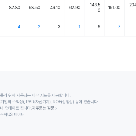
1
143.5
204
82.80
98.50
49.10
62.90
191.00
0
0
4
-4
-2
3
-1
6
-7
 돕기 위해 사용되는 재무 지표를 제공합니다.
기업의 수익성), PBR(자산가치), ROE(성장성) 등이 있습니다.
 내 업데이트 됩니다.
자주묻는 질문
이스스탁US 데이터