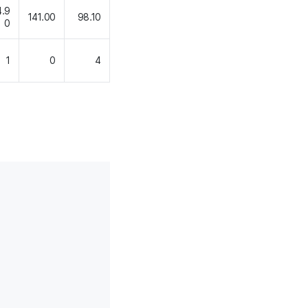
.9
141.00
98.10
0
1
0
4