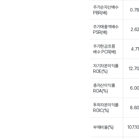
주가순자산배수
0.7
PBR(배)
주가매출액배수
2.6
PSR(배)
주가현금흐름
4.7
배수 PCR(배)
자기자본이익률
12.7
ROE(%)
총자산이익률
6.0
ROA(%)
투하자본이익률
8.6
ROIC(%)
부채비율(%)
107.1