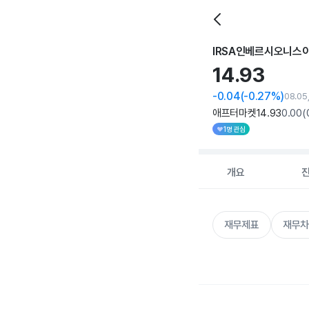
IRSA인베르시오니스
14.
93
-0.04
(-0.27%)
08.05
애프터마켓
14
.93
0
.00
(
1명 관심
개요
재무제표
재무차