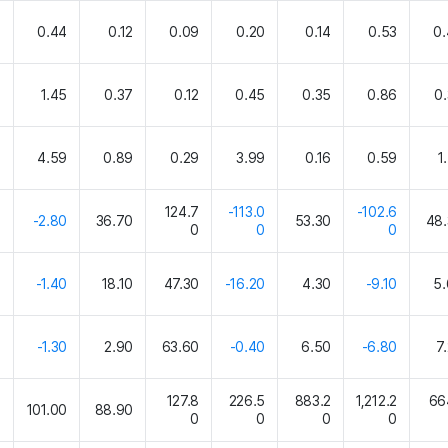
8
0.44
0.12
0.09
0.20
0.14
0.53
0
2
1.45
0.37
0.12
0.45
0.35
0.86
0
1
4.59
0.89
0.29
3.99
0.16
0.59
1
124.7
-113.0
-102.6
0
-2.80
36.70
53.30
48.
0
0
0
0
-1.40
18.10
47.30
-16.20
4.30
-9.10
5
0
-1.30
2.90
63.60
-0.40
6.50
-6.80
7
127.8
226.5
883.2
1,212.2
66
0
101.00
88.90
0
0
0
0