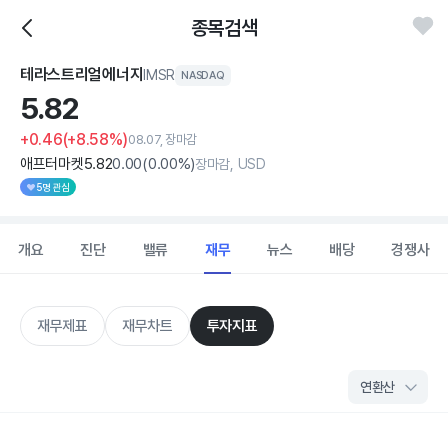
종목검색
테라스트리얼에너지
IMSR
NASDAQ
5.
82
+0.46
(+8.58%)
08.07, 장마감
애프터마켓
5
.82
0
.00
(
0
.00%)
장마감, USD
5명 관심
개요
진단
밸류
재무
뉴스
배당
경쟁사
재무제표
재무차트
투자지표