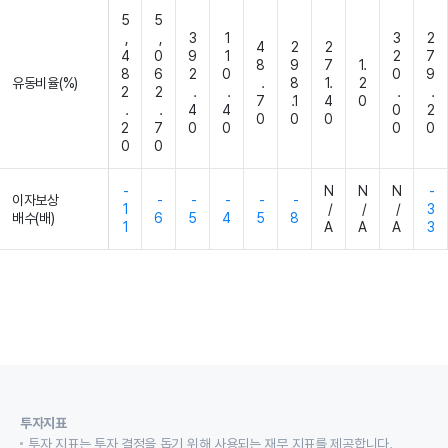
5
5
,
,
3
1
3
2
4
2
2
4
0
9
1
2
7
8
9
7
1.
8
6
2
0
0
9
유동비율(%)
.
8
1.
2
2
2
.
.
.
.
7
.1
4
0
.
.
4
4
0
2
0
0
0
2
7
0
0
0
0
0
0
-
N
N
N
-
이자보상
-
-
-
-
-
1
/
/
/
3
배수(배)
6
5
4
5
8
1
A
A
A
3
투자지표
투자 지표는 투자 결정을 돕기 위해 사용되는 재무 지표를 제공합니다.