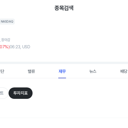
종목검색
NASDAQ
5, 장마감
.07%)
06:23, USD
진단
밸류
재무
뉴스
배당
트
투자지표