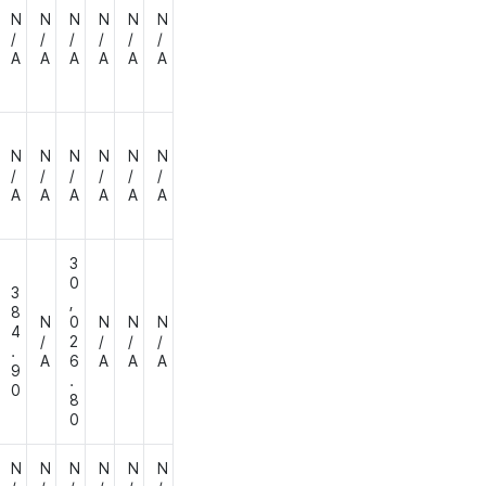
N
N
N
N
N
N
/
/
/
/
/
/
A
A
A
A
A
A
N
N
N
N
N
N
/
/
/
/
/
/
A
A
A
A
A
A
3
0
3
,
8
N
0
N
N
N
4
/
2
/
/
/
.
A
6
A
A
A
9
.
0
8
0
N
N
N
N
N
N