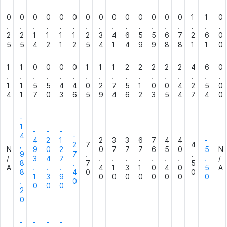
0
0
0
0
0
0
0
0
0
0
0
0
0
0
1
1
0
.
.
.
.
.
.
.
.
.
.
.
.
.
.
.
.
.
2
2
1
1
1
1
2
3
4
6
5
5
6
7
2
6
0
5
5
4
2
1
2
5
4
1
4
9
9
8
8
1
1
0
1
1
0
0
0
0
1
1
1
2
2
2
2
2
4
6
0
.
.
.
.
.
.
.
.
.
.
.
.
.
.
.
.
.
1
1
5
5
4
4
0
2
7
5
1
0
0
4
2
5
0
4
1
7
0
3
6
5
9
4
6
2
3
5
4
7
4
0
-
1
-
-
-
4
-
4
2
1
2
3
3
6
7
4
4
-
,
2
7
4
N
9
0
2
0
7
7
7
6
5
0
5
N
9
7
.
.
/
3
4
7
.
.
.
.
.
.
.
.
/
8
.
7
5
A
.
.
.
4
1
3
1
0
4
0
5
A
8
4
0
0
1
3
9
0
0
0
0
0
0
0
0
.
0
0
0
0
2
0
-
-
-
-