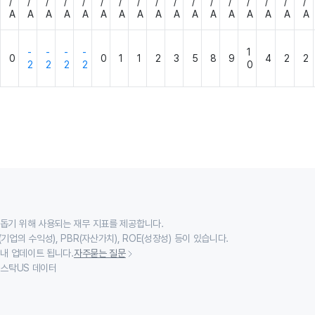
/
/
/
/
/
/
/
/
/
/
/
/
/
/
/
/
/
A
A
A
A
A
A
A
A
A
A
A
A
A
A
A
A
A
-
-
-
-
1
0
0
1
1
2
3
5
8
9
4
2
2
2
2
2
2
0
 돕기 위해 사용되는 재무 지표를 제공합니다.
기업의 수익성), PBR(자산가치), ROE(성장성) 등이 있습니다.
 내 업데이트 됩니다.
자주묻는 질문
이스스탁US 데이터