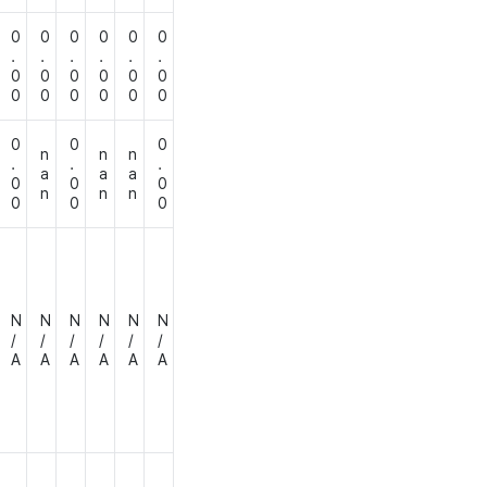
0
0
0
0
0
0
.
.
.
.
.
.
0
0
0
0
0
0
0
0
0
0
0
0
0
0
0
n
n
n
.
.
.
a
a
a
0
0
0
n
n
n
0
0
0
N
N
N
N
N
N
/
/
/
/
/
/
A
A
A
A
A
A