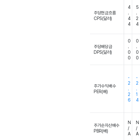
4
5
주당현금흐름
.
.
CPS(달러)
4
2
4
4
0
0
주당배당금
.
.
DPS(달러)
0
0
0
0
-
-
2
2
주가수익배수
.
.
PER(배)
2
1
6
4
N
N
주가순자산배수
/
/
PBR(배)
A
A