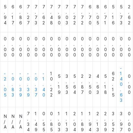
5
6
6
7
7
7
7
7
7
7
7
6
8
6
5
5
2
.
.
.
.
.
.
.
.
.
.
.
.
.
.
.
.
.
9
1
8
2
7
6
4
9
0
2
7
7
0
7
1
7
6
4
7
6
7
3
2
8
0
3
2
2
0
5
1
6
3
2
0
0
0
0
0
0
0
0
0
0
0
0
0
0
0
0
0
.
.
.
.
.
.
.
.
.
.
.
.
.
.
.
.
.
0
0
0
0
0
0
0
0
0
0
0
0
0
0
0
0
0
0
0
0
0
0
0
0
0
0
0
0
0
0
0
0
0
0
-
-
-
-
-
-
-
1
6
1
5
3
5
2
2
4
5
0
2
0
0
0
0
1
0
2
4
.
.
.
.
.
.
.
.
.
.
.
.
.
.
.
.
0
1
5
6
8
5
6
1
0
0
8
3
3
3
4
2
1
.
9
3
4
7
0
3
8
0
5
3
9
9
7
0
2
5
6
3
7
1
0
0
1
1
2
1
1
2
2
3
3
0
N
N
N
.
.
.
.
.
.
.
.
.
.
.
.
.
.
/
/
/
3
4
5
8
0
1
0
8
9
1
3
5
9
0
A
A
A
4
9
5
5
3
3
4
9
4
3
9
2
7
0