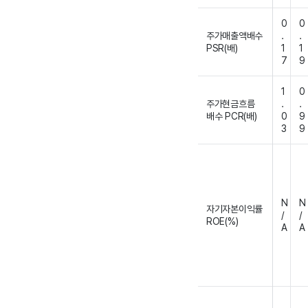
0
0
주가매출액배수
.
.
PSR(배)
1
1
7
9
1
0
주가현금흐름
.
.
배수 PCR(배)
0
9
3
9
N
N
자기자본이익률
/
/
ROE(%)
A
A