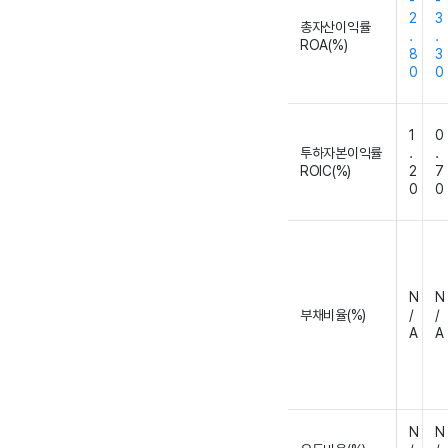
-
-
2
3
총자산이익률
.
.
ROA(%)
8
3
0
0
1
0
투하자본이익률
.
.
ROIC(%)
2
7
0
0
N
N
부채비율(%)
/
/
A
A
N
N