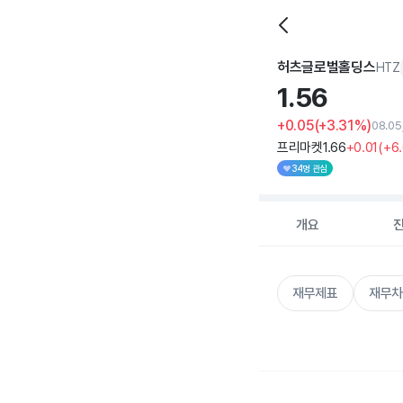
허츠글로벌홀딩스
HTZ
1.
56
+0.05
(+3.31%)
08.0
프리마켓
1
.66
+0
.01
(
+6
34명 관심
개요
재무제표
재무차