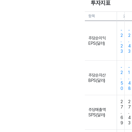
투자지표
항목
26.0
-
-
2
2
주당순이익
.
.
EPS(달러)
2
4
3
3
-
-
2
1
주당순자산
.
.
BPS(달러)
5
4
0
8
2
2
7
7
주당매출액
.
.
SPS(달러)
6
4
9
3