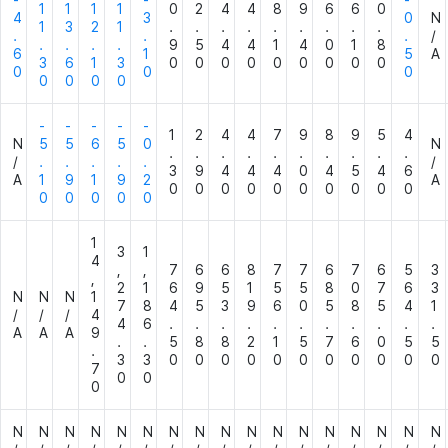
-
-
-
1
1
1
1
0
2
4
4
8
9
6
6
0
4
3
0
N
1
3
2
1
.
.
.
.
.
.
.
.
.
.
.
.
/
.
.
.
.
9
5
4
4
1
4
0
1
8
6
1
5
A
3
6
1
3
0
0
0
0
0
0
0
0
0
0
0
0
0
0
0
0
-
-
-
-
-
1
2
4
4
7
9
8
9
5
4
N
5
5
6
5
0
N
.
.
.
.
.
.
.
.
.
.
/
.
.
.
.
.
/
3
9
4
4
4
0
4
5
4
6
A
1
9
1
9
2
A
0
0
0
0
0
0
0
0
0
0
0
0
0
0
0
1
3
1
4
,
,
7
6
6
8
7
7
6
7
6
5
3
,
2
1
6
9
5
1
5
5
8
0
7
6
3
N
N
N
1
7
8
4
5
3
9
6
0
5
8
5
4
1
/
/
/
4
4
6
.
.
.
.
.
.
.
.
.
.
.
A
A
A
9
.
.
5
8
8
2
1
5
7
6
0
5
5
.
3
3
0
0
0
0
0
0
0
0
0
0
0
7
0
0
0
N
N
N
N
N
N
N
N
N
N
N
N
N
N
N
N
N