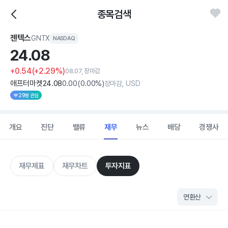
종목검색
젠텍스
GNTX
NASDAQ
24.
08
+0.54
(+2.29%)
08.07, 장마감
애프터마켓
24
.08
0
.00
(
0
.00%)
장마감, USD
29명 관심
개요
진단
밸류
재무
뉴스
배당
경쟁사
재무제표
재무차트
투자지표