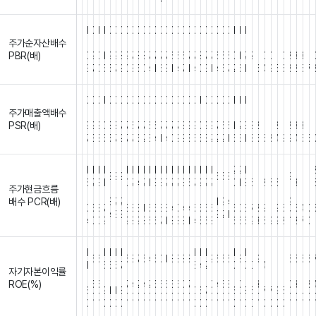
1
0
1
1
0
0
0
0
0
0
0
0
0
0
0
0
0
0
0
0
0
0
0
0
0
0
1
1
1
1
1
1
1
1
1
1
1
1
1
1
주가순자산배수
.
.
.
.
.
.
.
.
.
.
.
.
.
.
.
.
.
.
.
.
.
.
.
.
.
.
.
.
.
.
.
.
.
.
.
.
.
.
.
.
PBR(배)
0
9
0
1
9
9
8
9
7
8
8
7
7
7
7
6
6
6
7
7
8
7
7
6
5
5
0
1
2
2
1
0
0
1
0
2
3
3
1
3
7
0
5
5
7
9
0
8
5
0
4
1
6
8
1
4
7
1
4
0
3
1
4
6
7
2
6
1
1
6
4
9
5
6
8
2
5
7
0
0
0
1
0
0
0
0
0
0
0
0
0
0
0
0
0
0
0
0
1
0
0
0
0
0
1
1
1
1
1
1
1
1
1
1
1
1
1
1
주가매출액배수
.
.
.
.
.
.
.
.
.
.
.
.
.
.
.
.
.
.
.
.
.
.
.
.
.
.
.
.
.
.
.
.
.
.
.
.
.
.
.
.
PSR(배)
9
9
9
0
8
8
7
7
6
7
7
6
6
7
7
7
7
8
9
9
0
9
9
7
6
6
1
2
3
3
2
1
1
2
1
2
3
3
1
1
7
3
8
5
5
7
9
7
7
6
2
3
4
1
4
0
9
9
8
5
5
8
2
2
2
1
6
3
1
3
6
6
8
4
9
9
4
6
6
1
1
1
1
1
1
1
1
1
1
1
1
1
1
1
1
1
1
1
1
2
2
1
1
1
1
1
1
1
1
1
1
8
9
9
6
5
8
9
5
2
3
1
0
2
4
2
1
3
3
2
2
2
3
5
7
9
2
2
0
1
8
5
1
2
5
6
1
3
1
1
주가현금흐름
.
.
.
.
.
.
.
.
.
.
.
.
.
.
.
.
.
.
.
.
.
.
.
.
.
.
.
.
.
.
.
.
.
.
.
.
.
.
.
.
배수 PCR(배)
3
2
2
1
9
4
9
0
5
8
7
3
3
3
1
5
6
3
3
4
0
4
4
6
5
6
6
5
0
3
7
8
9
1
9
5
6
4
0
4
3
8
9
2
1
0
4
0
0
9
9
8
9
8
6
6
7
1
8
8
3
1
4
5
6
8
6
6
6
9
3
6
9
9
2
2
7
0
1
1
1
1
1
1
1
1
1
1
1
1
1
1
1
1
6
6
5
3
7
5
4
5
0
1
3
3
8
8
9
6
5
6
8
9
5
5
6
6
1
6
6
5
7
3
4
2
0
0
0
4
1
1
1
자기자본이익률
.
.
.
.
.
.
.
.
.
.
.
.
.
.
.
.
.
.
.
.
.
.
.
.
.
.
.
.
.
.
.
.
.
.
.
.
.
.
.
.
ROE(%)
5
5
7
4
2
4
2
5
6
6
3
6
0
7
0
4
5
8
0
3
0
3
1
8
6
9
1
1
8
0
6
7
6
8
5
7
7
9
5
0
0
0
0
0
0
0
0
0
0
0
0
0
0
0
0
0
0
0
0
0
0
0
0
0
0
0
0
0
0
0
0
0
0
0
0
0
0
0