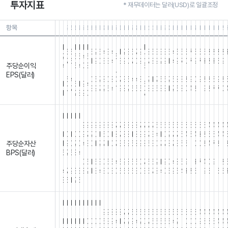
투자지표
* 재무데이터는 달러(USD)로 일괄조정
항목
26.06.30
26.03.31
25.12.31
25.09.30
25.06.30
25.03.31
24.12.31
24.09.30
24.06.30
24.03.31
23.12.31
23.09.30
23.06.30
23.03.31
22.12.31
22.09.30
22.06.30
22.03.31
21.12.31
21.09.30
21.06.30
21.03.31
20.12.31
20.09.30
20.06.30
20.03.31
19.12.31
19.09.30
19.06.30
19.03.31
18.12.31
18.09.30
18.06.30
18.03.31
17.12.
17.09
17.
1
1
1
1
1
1
1
6
6
5
2
6
4
3
4
1
2
3
6
7
9
8
5
3
3
3
6
4
5
5
5
7
5
5
5
2
2
2
2
2
6
5
4
6
5
0
7
6
1
9
0
3
3
4
3
9
0
7
0
9
7
8
9
2
9
1
4
9
7
0
7
9
7
3
2
3
6
9
1
주당순이익
4
5
4
0
3
.
6
.
.
.
.
.
.
.
.
.
.
.
.
.
.
.
.
.
.
.
.
.
.
.
.
.
.
.
.
.
.
.
.
.
EPS(달러)
.
.
.
.
.
0
.
6
4
0
5
2
8
0
8
7
3
5
4
4
3
2
1
7
5
6
2
6
8
8
2
9
0
9
8
2
6
9
8
1
6
1
9
4
0
6
0
7
3
9
7
2
6
4
9
8
2
6
5
5
8
3
5
8
3
1
2
5
3
0
4
8
1
9
2
7
7
0
1
2
3
9
0
7
1
1
1
1
1
,
,
,
,
,
9
9
9
9
9
8
8
8
7
7
8
8
9
8
7
7
7
7
6
6
6
6
5
5
5
5
5
5
5
5
4
4
4
4
1
0
1
0
0
9
7
2
0
1
5
0
1
8
7
8
8
1
8
9
9
7
3
4
1
0
2
7
7
6
4
6
4
3
2
6
5
4
4
주당순자산
1
9
0
2
0
4
3
0
1
2
7
1
0
7
3
5
9
5
8
9
8
6
3
0
7
7
8
7
3
6
6
1
0
0
8
4
7
8
1
BPS(달러)
6
2
6
8
4
.
.
.
.
.
.
.
.
.
.
.
.
.
.
.
.
.
.
.
.
.
.
.
.
.
.
.
.
.
.
.
.
.
.
.
.
.
.
.
.
0
6
1
6
3
0
5
5
4
6
9
8
6
6
0
7
6
6
2
1
9
0
4
8
5
9
1
3
7
4
0
9
1
2
4
7
9
3
3
8
2
1
3
4
3
0
3
0
6
6
6
6
3
0
3
5
7
8
4
0
5
9
5
4
3
8
6
1
9
6
1
6
6
3
6
1
2
6
1
1
1
1
1
1
1
1
1
1
,
,
,
,
,
,
,
,
,
,
9
9
8
8
8
7
7
6
6
6
6
5
5
5
5
5
5
5
5
5
5
5
5
4
4
4
4
4
4
1
1
1
1
1
1
0
0
0
0
5
3
9
4
1
7
2
9
4
2
0
7
6
6
5
6
5
4
2
1
0
0
0
9
6
6
5
4
4