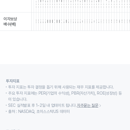
0
3
1
4
2
2
9
5
5
1
4
1
3
6
6
7
9
4
4
7
8
1
8
9
2
6
7
1
3
1
7
0
3
0
6
0
5
9
5
0
0
0
0
0
0
0
0
0
0
0
0
0
0
0
0
0
0
0
0
0
0
0
0
0
0
0
0
0
0
0
0
0
0
0
0
0
0
0
이자보상
5
5
2
2
2
1
1
1
0
1
1
0
2
1
2
3
2
2
2
2
4
3
3
3
2
4
5
7
8
6
6
6
4
5
4
3
4
5
6
배수(배)
투자지표
투자 지표는 투자 결정을 돕기 위해 사용되는 재무 지표를 제공합니다.
주요 투자 지표에는 PER(기업의 수익성), PBR(자산가치), ROE(성장성) 등
이 있습니다.
SEC 실적발표 후 1~2일 내 업데이트 됩니다.
자주묻는 질문
출처 : NASDAQ, 초이스스탁US 데이터