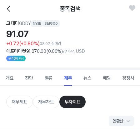
종목검색
고대디
GDDY
NYSE
S&P500
91.
07
+0.72
(+0.80%)
08.07, 장마감
애프터마켓
91
.07
0
.00
(
0
.00%)
장마감, USD
40명 관심
개요
진단
밸류
재무
뉴스
배당
경쟁사
재무제표
재무차트
투자지표