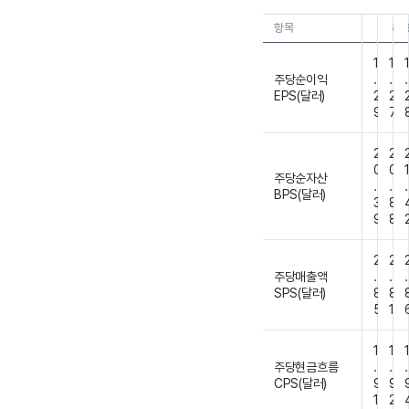
항목
26.0
26
1
1
주당순이익
.
.
.
EPS(달러)
2
2
9
7
2
2
0
0
주당순자산
.
.
.
BPS(달러)
3
8
9
8
2
2
주당매출액
.
.
.
SPS(달러)
8
8
5
1
1
1
주당현금흐름
.
.
.
CPS(달러)
9
9
1
2