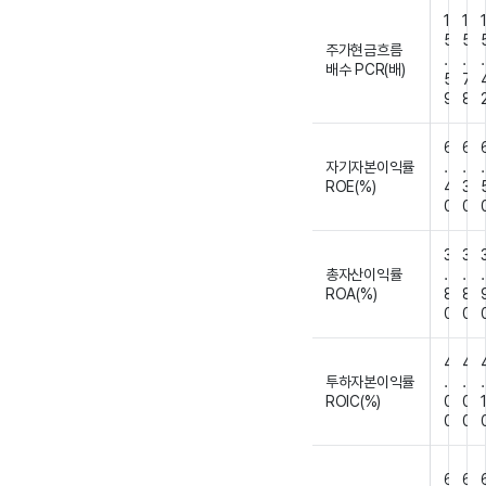
1
1
5
5
주가현금흐름
.
.
.
배수 PCR(배)
5
7
9
8
6
6
자기자본이익률
.
.
.
ROE(%)
4
3
0
0
3
3
총자산이익률
.
.
.
ROA(%)
8
8
0
0
4
4
투하자본이익률
.
.
.
ROIC(%)
0
0
0
0
6
6