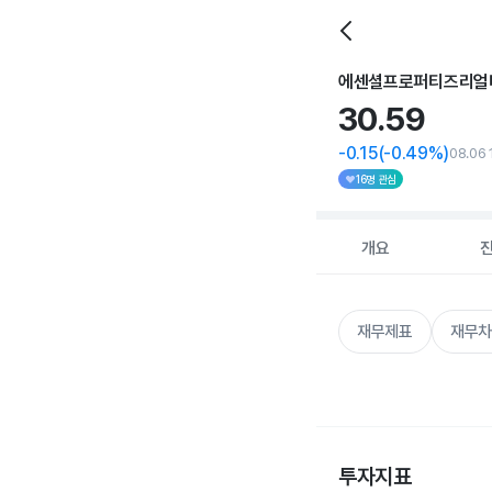
에센셜프로퍼티즈리얼
30.
59
-0.15
(-0.49%)
08.06 
16명 관심
개요
재무제표
재무차
투자지표