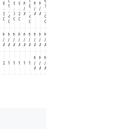
0
1
6
8
8
5
9
N
N
N
1
9
7
.
.
.
/
/
/
.
.
.
0
3
7
2
A
A
A
4
4
0
0
0
0
0
0
0
0
N
N
N
N
N
N
N
N
N
N
/
/
/
/
/
/
/
/
/
A
A
A
A
A
A
A
A
A
A
N
N
N
2
1
1
1
1
1
/
/
/
A
A
A