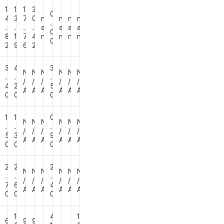
1
1
1
3
0
7
4
3
7
0
n
n
n
n
.
.
.
.
.
a
a
a
a
0
0
8
1
7
4
n
n
n
n
0
0
2
9
6
2
3
4
3
N
N
N
N
N
N
.
.
.
/
/
/
/
/
/
7
4
2
5
A
A
A
A
A
A
0
0
0
0
1
1
0
N
N
N
N
N
N
.
.
.
/
/
/
/
/
/
7
5
3
9
A
A
A
A
A
A
0
0
0
0
2
2
2
N
N
N
N
N
N
.
.
.
/
/
/
/
/
/
6
7
6
4
A
A
A
A
A
A
0
0
0
0
1
4
1
7
6
9
9