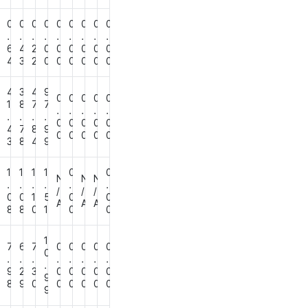
0
0
0
0
0
0
0
0
0
0
.
.
.
.
.
.
.
.
.
8
6
4
2
0
0
0
0
0
0
6
4
3
2
0
0
0
0
0
0
4
4
3
4
9
0
0
0
0
0
6
1
8
7
7
.
.
.
.
.
.
.
.
.
0
0
0
0
0
0
4
7
8
9
0
0
0
0
0
3
8
4
9
1
1
1
1
0
0
N
N
N
.
.
.
.
.
.
/
/
/
4
0
0
1
5
0
0
A
A
A
8
8
8
0
1
0
0
1
9
7
6
7
0
0
0
0
0
0
.
.
.
.
.
.
.
.
.
8
9
2
3
0
0
0
0
0
9
0
8
9
0
0
0
0
0
0
9