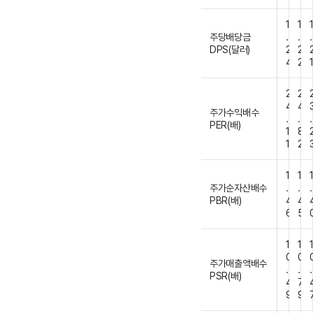
1
1
주당배당금
.
.
.
DPS(달러)
2
2
4
2
2
2
4
4
주가수익배수
.
.
.
PER(배)
1
8
1
2
1
1
주가순자산배수
.
.
.
PBR(배)
4
4
6
5
1
1
0
0
주가매출액배수
.
.
.
PSR(배)
4
7
9
9