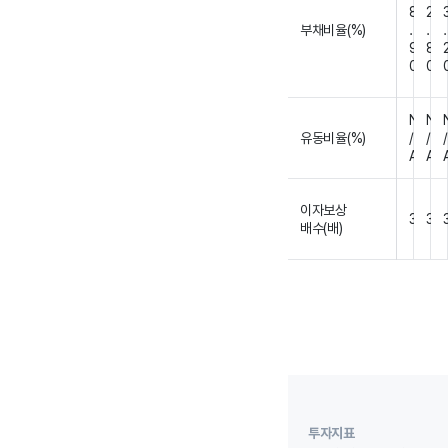
8
2
부채비율(%)
.
.
.
9
8
0
0
N
N
유동비율(%)
/
/
/
A
A
이자보상
3
3
배수(배)
투자지표