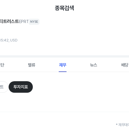
종목검색
티트러스트
EPRT
NYSE
15:42, USD
진단
밸류
재무
뉴스
배당
트
투자지표
* 재무데