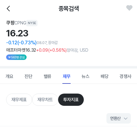
종목검색
쿠팡
CPNG
NYSE
16.
23
-0.12
(-0.73%)
08.07, 장마감
애프터마켓
16
.32
+0
.09
(
+0
.56%)
장마감, USD
563명 관심
개요
진단
밸류
재무
뉴스
배당
경쟁사
재무제표
재무차트
투자지표