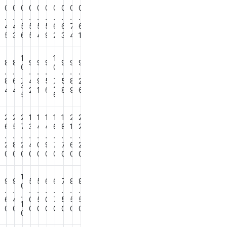
0
0
0
0
0
0
0
0
0
0
0
.
.
.
.
.
.
.
.
.
.
5
4
4
5
5
5
5
6
6
7
6
0
5
3
6
5
4
9
2
3
4
1
1
1
9
8
8
9
9
9
9
9
9
0
0
.
.
.
.
.
.
.
.
.
.
5
8
6
4
9
5
5
8
2
3
2
6
4
4
2
1
6
8
9
6
5
6
2
2
2
2
1
1
1
1
1
2
2
6
6
5
7
3
4
4
6
8
1
2
.
.
.
.
.
.
.
.
.
.
6
2
8
2
4
0
9
7
7
6
2
0
0
0
0
0
0
0
0
0
0
0
1
9
9
5
5
6
6
7
8
8
0
0
.
.
.
.
.
.
.
.
.
.
6
4
0
5
0
7
5
5
5
0
1
0
0
0
0
0
0
0
0
0
0
0