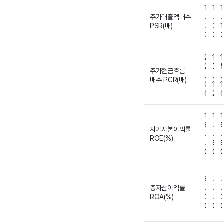
1
1
1
주가매출액배수
.
.
.
PSR(배)
7
3
1
3
2
2
1
1
2
7
주가현금흐름
.
.
.
배수 PCR(배)
0
1
1
6
2
1
1
1
8
7
자기자본이익률
.
.
.
ROE(%)
7
6
0
0
8
7
총자산이익률
.
.
.
ROA(%)
3
7
0
0