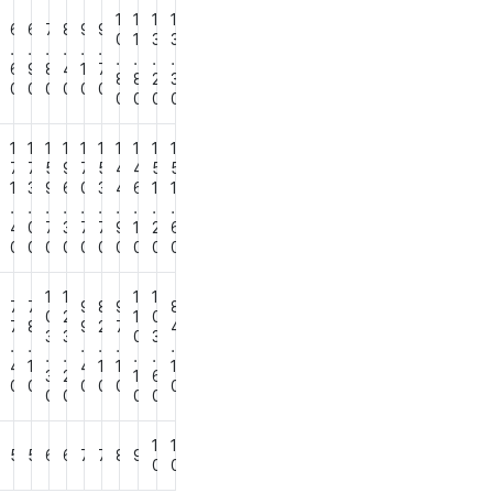
1
1
1
1
6
6
6
7
8
9
9
0
1
3
3
.
.
.
.
.
.
.
.
.
.
8
6
9
8
4
1
7
8
8
2
3
0
0
0
0
0
0
0
0
0
0
0
1
1
1
1
1
1
1
1
1
1
6
7
7
5
9
7
5
4
4
5
5
1
3
9
6
0
3
4
6
1
1
.
.
.
.
.
.
.
.
.
.
3
4
0
7
3
7
7
9
1
2
6
0
0
0
0
0
0
0
0
0
0
0
1
1
1
1
8
7
7
9
8
9
8
0
2
1
0
7
8
9
2
7
4
3
3
0
3
.
.
.
.
.
.
.
.
.
.
4
1
4
1
1
1
3
2
1
6
0
0
0
0
0
0
0
0
0
0
0
1
1
5
5
5
6
6
7
7
8
9
0
0