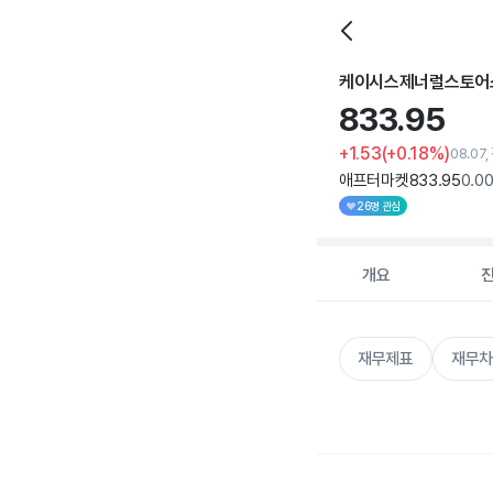
케이시스제너럴스토어
833.
95
+1.53
(+0.18%)
08.07
애프터마켓
833
.95
0
.0
26명 관심
개요
재무제표
재무차