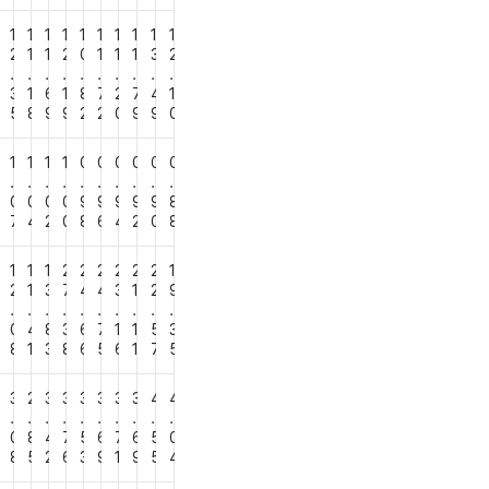
1
1
1
1
1
1
1
1
1
1
3
2
1
1
2
0
1
1
1
3
2
.
.
.
.
.
.
.
.
.
.
3
1
6
1
8
7
2
7
4
1
5
5
8
9
9
2
2
0
9
9
0
1
1
1
1
0
0
0
0
0
0
.
.
.
.
.
.
.
.
.
.
0
0
0
0
9
9
9
9
9
8
0
7
4
2
0
8
6
4
2
0
8
1
1
1
2
2
2
2
2
2
1
3
2
1
3
7
4
4
3
1
2
9
.
.
.
.
.
.
.
.
.
.
2
0
4
8
3
6
7
1
1
5
3
2
8
1
3
8
6
5
6
1
7
5
3
3
2
3
3
3
3
3
3
4
4
.
.
.
.
.
.
.
.
.
.
4
0
8
4
7
5
6
7
6
5
0
0
8
5
2
6
3
9
1
9
5
4