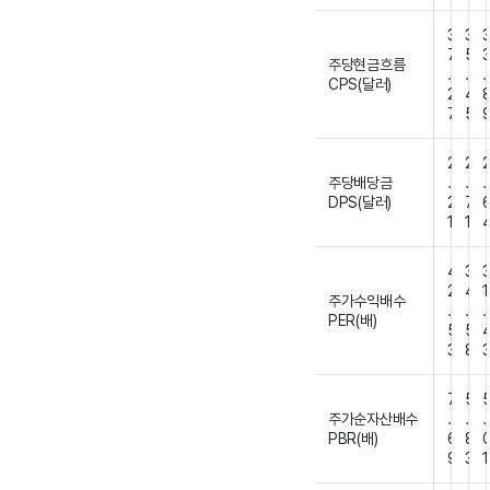
3
3
7
5
주당현금흐름
.
.
.
CPS(달러)
2
4
7
5
2
2
주당배당금
.
.
.
DPS(달러)
2
7
1
1
4
3
2
4
1
주가수익배수
.
.
.
PER(배)
5
5
3
8
7
5
주가순자산배수
.
.
.
PBR(배)
6
8
9
3
1