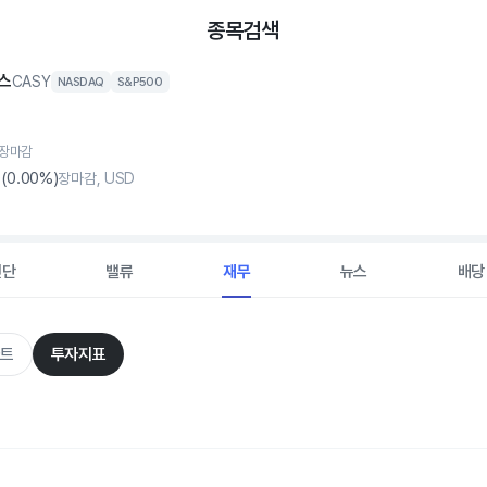
종목검색
스
CASY
NASDAQ
S&P500
, 장마감
0
(
0
.00%)
장마감, USD
진단
밸류
재무
뉴스
배당
트
투자지표