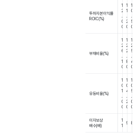
1
1
1
2
1
투하자본이익률
.
.
.
ROIC(%)
0
2
0
0
1
1
1
2
2
6
2
부채비율(%)
.
.
.
1
8
0
0
1
1
1
0
0
1
4
유동비율(%)
.
.
.
0
2
0
0
이자보상
1
9
배수(배)
1