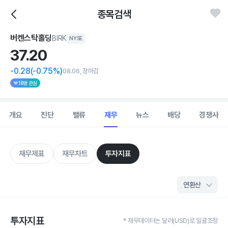
종목검색
버켄스탁홀딩
BIRK
NYSE
37.
20
-0.28
(-0.75%)
08.06, 장마감
16명 관심
개요
진단
밸류
재무
뉴스
배당
경쟁사
재무제표
재무차트
투자지표
투자지표
* 재무데이터는 달러(USD)로 일괄조정