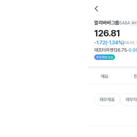
알리바바그룹
BABA
NY
126.
81
-1.72
(-1.34%)
08.06
애프터마켓
126
.75
-0
.0
678명 관심
개요
재무제표
재무차