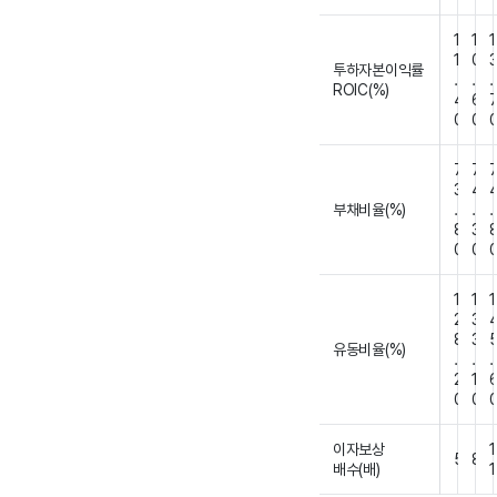
1
1
1
1
0
투하자본이익률
.
.
.
ROIC(%)
4
6
0
0
7
7
3
4
부채비율(%)
.
.
.
8
3
0
0
1
1
1
2
3
8
3
유동비율(%)
.
.
.
2
1
0
0
이자보상
1
5
8
배수(배)
1