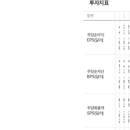
투자지표
항목
26.0
2
4
3
4
7
주당순이익
.
.
.
EPS(달러)
0
9
0
2
4
4
5
4
주당순자산
7
7
BPS(달러)
.
.
.
0
9
1
8
3
6
6
3
2
1
주당매출액
.
.
.
SPS(달러)
9
2
2
3