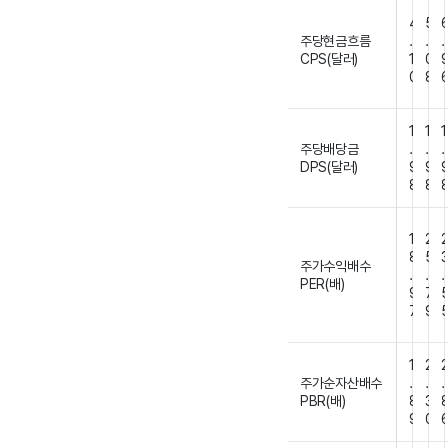
4
5
주당현금흐름
.
.
.
CPS(달러)
1
0
0
8
1
1
1
주당배당금
.
.
.
DPS(달러)
9
9
8
8
1
2
8
5
주가수익배수
.
.
.
PER(배)
9
7
7
9
1
2
주가순자산배수
.
.
.
PBR(배)
8
3
9
0