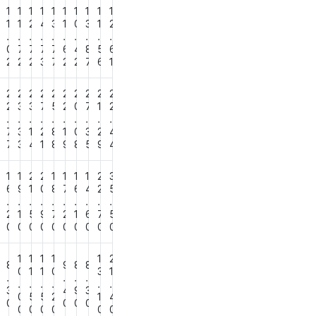
1
1
1
1
1
1
1
1
1
1
9
1
1
2
4
3
1
0
3
1
2
.
.
.
.
.
.
.
.
.
.
3
0
7
7
7
7
6
4
8
5
6
3
2
2
2
3
7
2
2
7
6
1
2
2
2
2
2
2
2
2
2
2
2
2
3
3
7
5
2
0
7
1
2
.
.
.
.
.
.
.
.
.
.
7
3
1
2
8
1
0
3
2
4
4
7
3
4
1
8
9
8
5
9
4
1
1
2
2
1
1
1
1
2
3
5
6
9
1
0
8
7
6
4
2
5
.
.
.
.
.
.
.
.
.
.
8
2
1
5
9
7
2
1
6
7
5
0
0
0
0
0
0
0
0
0
0
0
1
1
1
1
1
2
7
8
9
8
8
0
1
1
0
3
1
.
.
.
.
.
.
.
.
.
.
9
3
4
9
3
0
5
5
2
1
4
0
0
0
0
0
0
0
0
0
0
0