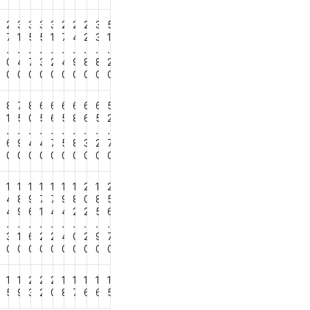
2
2
3
3
3
3
2
2
2
3
5
4
7
1
5
5
1
7
4
2
3
1
.
.
.
.
.
.
.
.
.
.
6
0
4
7
3
2
4
9
8
8
2
0
0
0
0
0
0
0
0
0
0
0
7
8
7
8
6
6
6
6
6
6
5
6
1
5
0
5
6
5
8
6
5
2
.
.
.
.
.
.
.
.
.
.
7
6
9
4
4
7
5
8
3
2
7
0
0
0
0
0
0
0
0
0
0
0
1
1
1
1
1
1
1
2
1
2
4
4
8
9
7
7
9
8
0
8
5
4
9
6
1
4
4
2
2
5
6
.
.
.
.
.
.
.
.
.
.
5
3
1
6
2
2
4
0
2
9
7
0
0
0
0
0
0
0
0
0
0
0
1
1
2
2
2
1
1
1
1
1
2
5
9
3
2
0
8
7
6
6
5