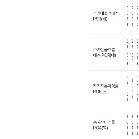
1
2
주가매출액배수
.
.
.
PSR(배)
9
3
6
5
2
2
6
5
주가현금흐름
.
.
.
배수 PCR(배)
3
3
6
7
1
1
9
0
자기자본이익률
.
.
.
ROE(%)
1
2
0
0
5
5
총자산이익률
.
.
.
ROA(%)
6
0
0
0