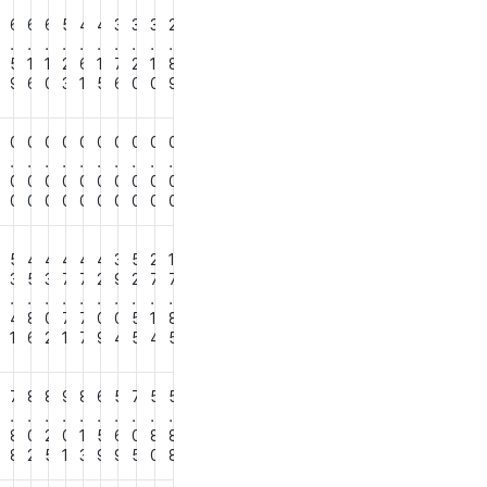
6
6
6
6
5
4
4
3
3
3
2
.
.
.
.
.
.
.
.
.
.
6
5
1
1
2
6
1
7
2
1
8
4
9
6
0
3
1
5
6
0
0
9
0
0
0
0
0
0
0
0
0
0
0
.
.
.
.
.
.
.
.
.
.
0
0
0
0
0
0
0
0
0
0
0
0
0
0
0
0
0
0
0
0
0
0
4
5
4
4
4
4
4
3
5
2
1
8
3
5
3
7
7
2
9
2
7
7
.
.
.
.
.
.
.
.
.
.
4
8
0
7
7
0
0
5
1
8
0
1
6
2
1
7
9
4
5
4
5
6
7
8
8
9
8
6
5
7
5
5
.
.
.
.
.
.
.
.
.
.
8
8
0
2
0
1
5
6
0
8
8
9
8
2
5
1
3
9
9
5
0
8