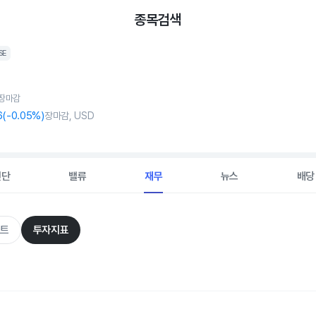
종목검색
SE
, 장마감
6
(
-0
.05%)
장마감, USD
진단
밸류
재무
뉴스
배당
트
투자지표