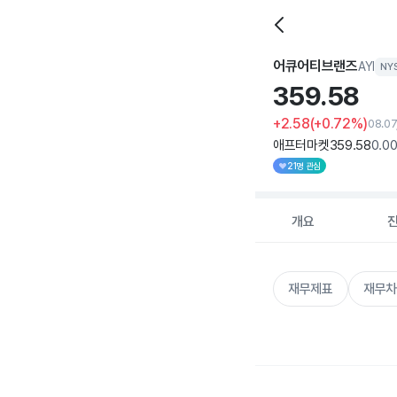
어큐어티브랜즈
AYI
NY
359.
58
+2.58
(+0.72%)
08.0
애프터마켓
359
.58
0
.0
21명 관심
개요
재무제표
재무차