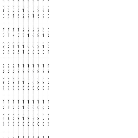
.
.
.
.
.
.
.
.
.
.
3
6
3
7
0
1
0
7
2
6
6
9
7
6
1
6
2
7
1
5
7
3
1
1
1
1
2
2
2
2
3
3
5
7
1
4
7
2
1
6
8
1
0
.
.
.
.
.
.
.
.
.
.
2
4
0
1
1
1
0
0
2
1
3
7
6
7
5
1
0
0
3
3
1
2
2
2
2
1
1
1
1
1
1
1
0
0
0
8
9
8
8
8
8
8
.
.
.
.
.
.
.
.
.
.
3
9
0
8
5
1
7
0
8
8
2
0
0
0
0
0
0
0
0
0
0
0
1
1
1
1
1
1
1
1
1
1
2
2
1
2
0
1
0
0
0
0
0
.
.
.
.
.
.
.
.
.
.
3
1
6
0
8
1
8
5
8
7
4
0
0
0
0
0
0
0
0
0
0
0