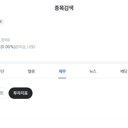
종목검색
SE
7, 장마감
0
(
0
.00%)
장마감, USD
진단
밸류
재무
뉴스
배당
트
투자지표