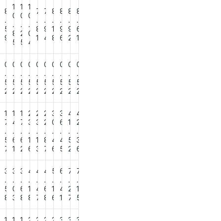
1
1
1
8
8
7
7
8
8
8
8
0
0
0
.
.
.
.
.
.
.
.
.
.
5
5
8
9
1
9
9
6
8
2
0
9
9
1
4
8
6
2
1
5
5
4
0
0
0
0
0
0
0
0
0
0
0
.
.
.
.
.
.
.
.
.
.
5
5
5
5
5
5
5
5
5
5
5
2
2
2
2
2
2
2
2
2
2
2
1
1
1
2
2
2
3
3
4
4
4
7
4
7
3
3
2
0
6
1
2
.
.
.
.
.
.
.
.
.
.
6
5
6
6
1
1
8
4
4
5
3
7
1
2
6
3
7
6
5
2
6
2
3
3
3
4
4
4
5
6
7
7
.
.
.
.
.
.
.
.
.
.
9
5
0
6
1
4
6
1
4
2
1
8
8
3
8
8
7
8
6
1
7
5
1
1
1
2
2
2
2
3
3
3