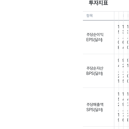
투자지표
항목
26.0
26
1
1
1
5
3
주당순이익
.
.
.
EPS(달러)
0
6
8
4
9
9
4
2
1
주당순자산
.
.
.
BPS(달러)
2
7
1
5
1
1
1
5
4
주당매출액
2
9
SPS(달러)
.
.
.
1
7
9
6