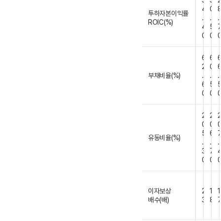
3
3
4
0
투하자본이익률
.
.
.
ROIC(%)
4
5
0
0
6
6
2
0
부채비율(%)
.
.
.
6
5
0
0
2
2
0
0
5
6
유동비율(%)
.
.
.
3
7
0
0
이자보상
2
1
1
배수(배)
3
8