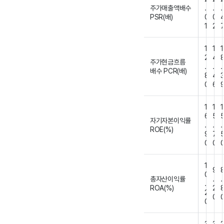
주가매출액배수
.
.
.
PSR(배)
0
0
1
2
1
1
1
2
4
주가현금흐름
.
.
.
배수 PCR(배)
8
4
0
6
1
1
1
6
5
자기자본이익률
.
.
.
ROE(%)
9
7
0
0
1
9
0
총자산이익률
.
.
.
ROA(%)
2
2
0
0