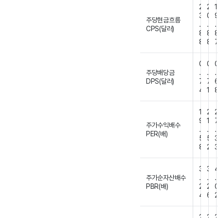
2
2
1
3
0
주당현금흐름
.
.
.
CPS(달러)
8
8
8
8
0
0
주당배당금
.
.
.
DPS(달러)
7
7
4
1
1
2
9
1
주가수익배수
.
.
.
PER(배)
5
5
8
2
3
3
주가순자산배수
.
.
.
PBR(배)
2
2
4
6
2
2