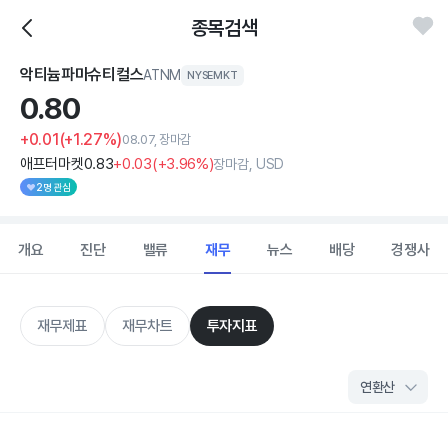
종목검색
악티늄파마슈티컬스
ATNM
NYSEMKT
0.
80
+0.01
(+1.27%)
08.07, 장마감
애프터마켓
0
.83
+0
.03
(
+3
.96%)
장마감, USD
2명 관심
개요
진단
밸류
재무
뉴스
배당
경쟁사
재무제표
재무차트
투자지표