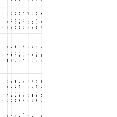
3
2
2
2
2
2
1
1
2
2
3
.
.
.
.
.
.
.
.
.
.
2
7
6
3
2
0
7
7
2
3
6
6
6
5
4
2
8
3
3
4
8
6
7
7
8
7
8
7
6
5
5
4
5
.
.
.
.
.
.
.
.
.
.
2
6
8
5
3
0
5
9
6
8
1
5
9
1
3
7
4
1
9
2
4
9
2
2
2
4
5
4
6
5
3
2
1
5
9
7
2
9
7
7
7
9
0
.
.
.
.
.
.
.
.
.
.
9
5
3
4
4
9
9
7
1
0
7
0
0
0
0
0
0
0
0
0
0
0
1