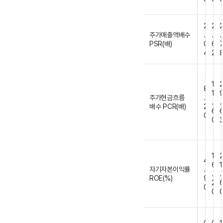
2
2
주가매출액배수
.
.
.
PSR(배)
0
6
4
2
1
8
1
주가현금흐름
.
.
.
배수 PCR(배)
2
6
0
0
1
4
6
1
자기자본이익률
.
.
.
ROE(%)
9
2
0
0