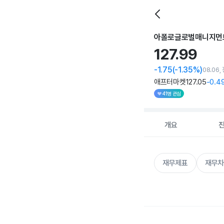
아폴로글로벌매니지먼
127.
99
-1.75
(-1.35%)
08.06,
애프터마켓
127
.05
-0
.4
41명 관심
개요
재무제표
재무차