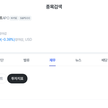
종목검색
트
APO
NYSE
S&P500
 장마감
9
(
-0
.38%)
장마감, USD
진단
밸류
재무
뉴스
배당
트
투자지표