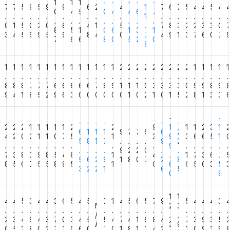
1
1
1
-
-
-
-
-
4
7
7
5
9
5
9
9
6
2
4
1
7
6
7
5
4
4
5
4
0
4
5
0
4
4
6
7
.
.
.
.
.
.
.
.
.
.
1
.
.
.
.
.
.
.
.
.
.
.
.
.
.
.
.
.
3
0
1
5
0
2
0
8
4
1
5
.
7
8
3
2
2
3
3
0
8
5
1
0
6
1
3
1
7
3
4
5
9
9
5
9
8
4
0
7
4
9
1
3
7
6
0
7
7
6
6
8
0
5
2
0
9
1
1
1
1
1
1
1
1
1
1
1
1
1
1
2
2
2
2
2
2
2
2
2
1
1
1
1
1
.
.
.
.
.
.
.
.
.
.
.
.
.
.
.
.
.
.
.
.
.
.
.
.
.
.
.
.
9
8
8
8
7
7
7
6
6
6
6
6
7
8
9
1
1
1
0
3
3
3
3
0
9
9
8
9
4
9
4
1
8
5
2
9
6
3
0
0
0
0
0
0
1
0
2
1
0
1
5
2
8
1
3
3
-
-
-
-
-
-
-
-
2
2
2
1
1
1
1
1
2
2
9
1
1
1
2
3
1
6
1
1
1
9
7
7
6
6
2
8
4
2
0
2
1
1
0
7
5
1
3
9
3
6
6
5
1
5
8
1
7
.
.
.
.
9
2
.
.
.
.
.
.
.
.
.
.
.
9
.
.
.
.
7
.
.
.
.
.
9
2
2
0
.
.
7
3
8
3
9
8
5
4
8
1
4
.
1
7
3
6
.
5
6
2
9
1
8
0
7
2
8
6
8
5
6
7
5
5
8
9
5
1
0
6
6
5
0
3
5
3
2
2
1
6
5
0
9
1
1
3
4
4
5
3
4
4
3
6
5
4
5
7
1
4
5
6
5
7
9
5
4
4
4
3
N
2
3
.
.
.
.
.
.
.
.
.
.
.
.
.
.
.
.
.
.
.
.
.
.
.
.
.
/
.
.
3
2
3
4
9
4
3
7
0
3
4
5
5
4
7
4
1
6
8
4
7
3
9
3
5
A
3
9
0
0
5
2
8
0
2
7
3
0
6
0
7
0
1
8
1
3
4
2
3
0
9
3
9