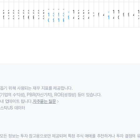
-
-
-
-
2
2
2
3
3
3
3
3
3
2
-
1
2
2
2
-
1
1
1
1
3
5
3
7
5
4
9
9
4
7
5
7
3
7
5
6
8
7
3
9
4
2
3
4
1
4
0
0
9
1
8
 돕기 위해 사용되는 재무 지표를 제공합니다.
기업의 수익성), PBR(자산가치), ROE(성장성) 등이 있습니다.
 내 업데이트 됩니다.
자주묻는 질문
이스스탁US 데이터
모든 정보는 투자 참고용으로만 제공되며 특정 주식 매매를 추천하거나 투자 결정의 