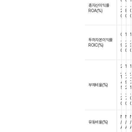
0
0
1
총자산이익률
.
.
.
ROA(%)
2
8
0
0
0
1
1
투하자본이익률
.
.
.
ROIC(%)
9
2
0
0
2
1
1
,
,
,
1
7
4
9
부채비율(%)
5
2
1
.
.
.
2
7
0
0
N
N
유동비율(%)
/
/
/
A
A