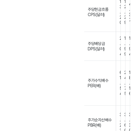
1
1
3
2
주당현금흐름
.
.
.
CPS(달러)
2
2
0
9
2
1
1
주당배당금
.
.
.
DPS(달러)
0
9
4
9
6
2
1
1
4
주가수익배수
.
.
.
PER(배)
5
7
1
4
5
3
3
주가순자산배수
.
.
.
PBR(배)
2
6
3
0