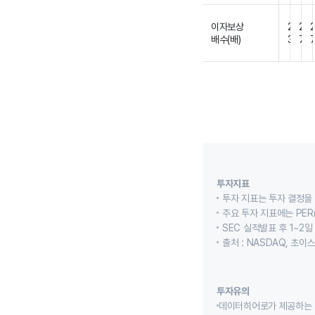
이자보상
2
2
배수(배)
3
7
투자지표
투자 지표는 투자 결정을
주요 투자 지표에는 PER(
SEC 실적발표 후 1~2일
출처 : NASDAQ, 초
투자유의
데이터히어로가 제공하는 