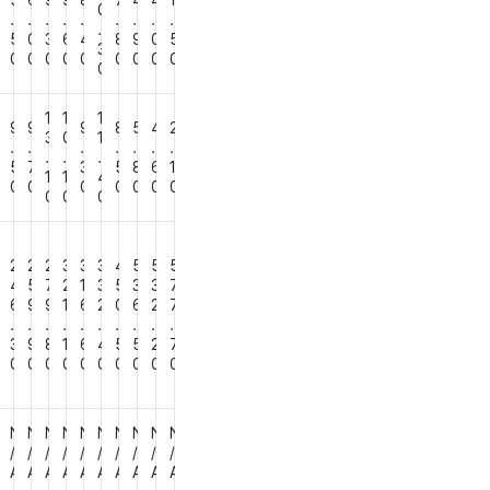
4
5
6
9
9
8
7
4
4
1
0
.
.
.
.
.
.
.
.
.
.
9
5
0
3
6
4
8
9
0
5
3
0
0
0
0
0
0
0
0
0
0
0
1
1
1
9
9
9
9
8
5
4
2
3
0
1
.
.
.
.
.
.
.
.
.
.
2
5
7
3
5
8
6
1
1
1
4
0
0
0
0
0
0
0
0
0
0
0
2
2
2
2
3
3
3
4
5
5
5
4
4
5
7
2
1
3
5
3
3
7
4
6
9
9
1
6
2
0
6
2
7
.
.
.
.
.
.
.
.
.
.
5
3
9
8
1
6
4
5
5
2
7
0
0
0
0
0
0
0
0
0
0
0
N
N
N
N
N
N
N
N
N
N
N
/
/
/
/
/
/
/
/
/
/
A
A
A
A
A
A
A
A
A
A
A