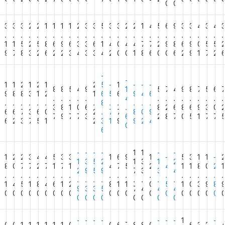
0
0
2
3
3
3
2
2
1
1
1
1
2
3
3
5
3
3
2
2
1
4
5
6
9
3
3
4
3
4
.
.
.
.
.
.
.
.
.
.
.
.
.
.
.
.
.
.
.
.
.
.
.
.
.
.
.
.
7
1
1
5
2
5
8
6
9
6
3
3
6
1
4
0
4
4
7
7
2
9
8
6
9
0
5
5
8
9
7
8
3
2
6
2
2
3
4
3
3
4
2
0
0
1
8
6
0
0
6
2
9
1
7
2
-
-
2
1
1
2
1
2
1
2
5
-
1
-
-
-
8
8
5
4
9
1
5
7
4
9
8
7
5
6
9
9
8
8
3
1
2
1
6
5
6
9
4
6
.
.
.
.
.
4
.
.
.
.
.
.
.
.
.
.
.
.
.
.
.
.
8
.
.
.
.
.
3
8
1
0
6
.
8
2
6
8
6
9
3
0
6
6
6
7
3
6
0
2
.
7
7
8
0
9
7
9
7
7
3
6
2
8
7
0
5
1
7
7
3
6
2
3
7
5
1
2
3
1
9
9
2
4
0
6
-
-
-
-
1
1
-
-
2
1
2
2
3
4
4
5
3
3
1
6
9
1
-
5
3
1
1
-
1
3
5
2
1
3
1
2
8
0
7
7
2
7
1
7
1
4
7
5
2
4
1
1
8
0
2
1
2
9
5
9
7
3
3
4
.
.
.
.
.
.
.
.
.
.
.
.
.
.
.
.
.
.
.
.
.
.
.
.
.
.
.
.
6
1
4
5
1
8
4
6
1
2
8
1
1
0
5
1
0
3
9
8
9
3
3
5
7
4
4
4
0
0
0
0
0
0
0
0
0
0
0
0
0
0
0
0
0
0
0
0
0
0
0
0
0
0
0
0
-
-
-
-
-
-
-
1
-