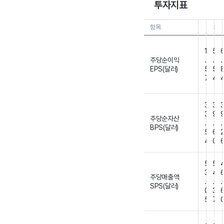
투자지표
항목
26.0
2
1
5
주당순이익
.
.
.
EPS(달러)
5
5
7
4
3
3
3
9
주당순자산
.
.
.
BPS(달러)
5
6
4
0
5
5
3
4
주당매출액
.
.
.
SPS(달러)
0
3
5
7