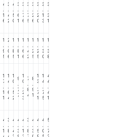
4
4
3
4
3
3
3
3
3
3
3
.
.
.
.
.
.
.
.
.
.
7
1
4
5
6
7
7
2
2
1
3
9
6
2
0
1
6
5
6
0
3
1
1
2
1
1
1
1
1
1
1
1
.
.
.
.
.
.
.
.
.
.
8
9
0
8
8
6
4
2
2
3
3
6
5
6
5
1
6
2
5
5
0
8
2
1
1
1
1
1
1
4
9
7
8
0
7
4
0
0
3
4
4
.
.
.
.
.
.
.
.
.
.
7
8
9
5
1
6
5
2
7
7
4
7
4
1
3
1
4
2
3
1
5
1
4
4
3
4
4
4
3
4
4
4
5
.
.
.
.
.
.
.
.
.
.
2
1
8
4
3
1
8
3
5
0
7
8
4
4
3
9
3
7
0
9
5
2