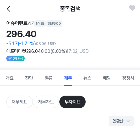
종목검색
어슈어런트
AIZ
NYSE
S&P500
296.
40
-5.17
(-1.71%)
08.06, USD
애프터마켓
296
.04
0
.00
(
0
.00%)
17:02, USD
10명 관심
개요
진단
밸류
재무
뉴스
배당
경쟁사
재무제표
재무차트
투자지표