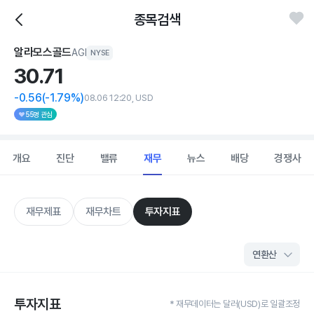
종목검색
알라모스골드
AGI
NYSE
30.
71
-0.56
(-1.79%)
08.06 12:20, USD
55명 관심
개요
진단
밸류
재무
뉴스
배당
경쟁사
재무제표
재무차트
투자지표
투자지표
* 재무데이터는 달러(USD)로 일괄조정