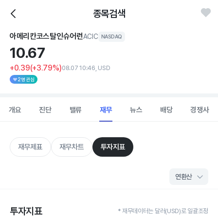
종목검색
아메리칸코스탈인슈어런
ACIC
NASDAQ
10.
67
+0.39
(+3.79%)
08.07 10:46, USD
2명 관심
개요
진단
밸류
재무
뉴스
배당
경쟁사
재무제표
재무차트
투자지표
투자지표
* 재무데이터는 달러(USD)로 일괄조정