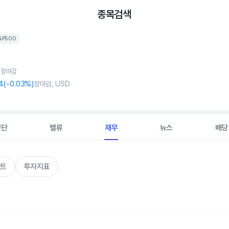
종목검색
&P500
, 장마감
4
(
-0
.03%)
장마감, USD
진단
밸류
재무
뉴스
배당
트
투자지표