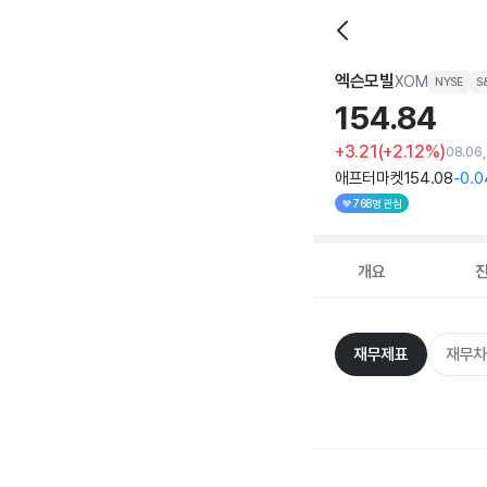
엑슨모빌
XOM
NYSE
S
154.
84
+3.21
(+2.12%)
08.06
애프터마켓
154
.08
-0
.0
768명 관심
개요
재무제표
재무차