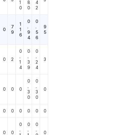
1
8
4
0
0
2
0
0
1
7
.
.
9
0
1
9
9
5
5
6
4
6
0
0
0
.
.
.
0
2
3
1
3
2
4
9
4
0
0
.
.
0
0
0
0
3
3
0
0
0
0
0
0
0
0
0
0
0
.
.
.
0
0
0