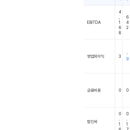
4
,
6
EBITDA
1
4
6
2
8
-
영업외이익
3
9
금융비용
0
0
0
0
.
.
법인세
1
1
6
7