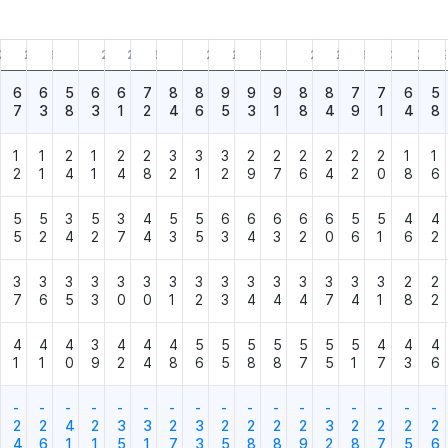
12.31
25.09.30
25.06.30
25.03.31
24.12.31
24.09.30
24.06.30
24.03.31
23.12.31
23.09.30
23.06.30
23.03.31
22.12.31
22.09.30
22.06.30
22.03.31
21.12.31
21.0
6
6
5
6
6
7
8
8
9
9
9
8
8
7
7
6
5
7
3
8
3
1
2
4
6
5
3
1
8
4
9
1
4
8
1
1
2
1
2
2
3
3
3
2
2
2
2
2
2
1
1
2
1
4
1
4
8
2
1
2
9
7
6
4
2
0
8
6
5
5
3
5
3
4
5
5
6
6
6
6
6
5
5
4
4
5
2
4
2
7
4
3
5
3
4
3
2
0
6
1
6
2
3
3
3
3
3
3
3
3
3
3
3
3
3
3
3
2
2
7
6
5
3
0
0
1
2
3
4
4
4
7
4
1
8
2
4
4
4
3
4
4
4
5
5
5
5
5
5
5
4
4
4
1
1
0
9
2
4
8
6
5
8
8
7
5
1
7
3
6
-
-
-
-
-
-
-
-
-
-
-
-
-
-
-
-
-
2
2
4
2
3
3
2
3
2
2
2
2
3
2
2
2
2
4
6
1
1
5
1
7
3
5
8
8
9
2
8
7
5
6