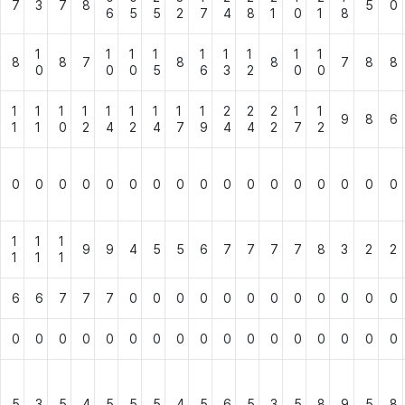
7
3
7
8
5
0
6
5
5
2
7
4
8
1
0
1
8
1
1
1
1
1
1
1
1
1
8
8
7
8
8
7
8
8
0
0
0
5
6
3
2
0
0
1
1
1
1
1
1
1
1
1
2
2
2
1
1
9
8
6
1
1
0
2
4
2
4
7
9
4
4
2
7
2
0
0
0
0
0
0
0
0
0
0
0
0
0
0
0
0
0
1
1
1
9
9
4
5
5
6
7
7
7
7
8
3
2
2
1
1
1
6
6
7
7
7
0
0
0
0
0
0
0
0
0
0
0
0
0
0
0
0
0
0
0
0
0
0
0
0
0
0
0
0
0
5
3
5
4
5
5
5
4
5
6
5
3
5
8
9
5
8