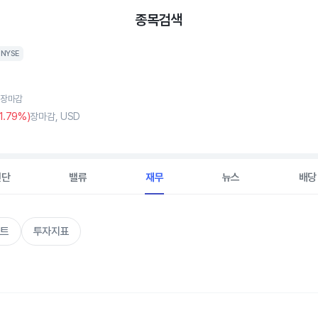
종목검색
NYSE
, 장마감
1
.79%)
장마감, USD
진단
밸류
재무
뉴스
배당
트
투자지표