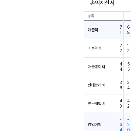
손익계산서
항목
25.
7
6
매출액
1
8
2
1
매출원가
7
3
4
5
매출총이익
4
5
3
3
판매관리비
6
4
4
4
연구개발비
3
2
-
-
영업이익
3
2
4
0