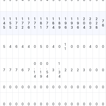
1
1
1
1
1
1
1
1
1
1
1
1
1
2
2
2
7
4
5
7
7
7
7
8
7
8
8
9
9
9
0
0
2
6
5
5
2
2
6
1
1
7
4
9
6
3
6
4
3
8
1
5
4
6
4
4
0
5
0
4
0
0
0
0
4
0
0
1
0
0
0
1
.
.
.
.
7
7
7
6
7
3
2
2
2
3
0
0
0
1
1
5
3
4
9
4
4
0
0
0
0
0
0
0
0
0
0
0
0
0
0
0
0
0
0
0
0
0
0
0
0
0
0
0
0
0
0
0
0
0
0