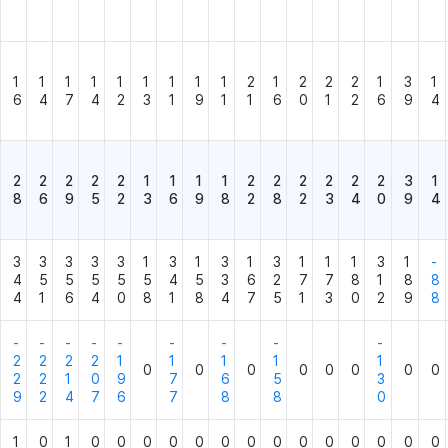
1
1
1
1
1
1
1
1
1
2
1
2
2
2
1
3
1
6
4
7
4
2
3
1
9
1
1
6
0
1
2
6
9
4
2
2
2
2
2
1
1
1
1
2
2
2
2
2
2
3
1
8
6
9
5
2
3
6
9
8
2
8
2
3
4
0
9
4
3
3
3
3
3
1
3
1
3
1
3
1
1
1
3
1
-
4
5
5
5
5
5
4
5
3
6
2
7
7
8
1
8
8
4
1
6
4
0
8
1
8
4
7
5
1
3
0
2
9
8
-
-
-
-
-
-
-
-
-
2
2
2
2
1
1
1
1
1
0
0
0
0
0
0
0
0
2
2
1
0
9
7
6
5
3
9
2
4
7
6
7
8
8
0
1
0
1
0
0
0
0
0
0
0
0
0
0
0
0
0
0