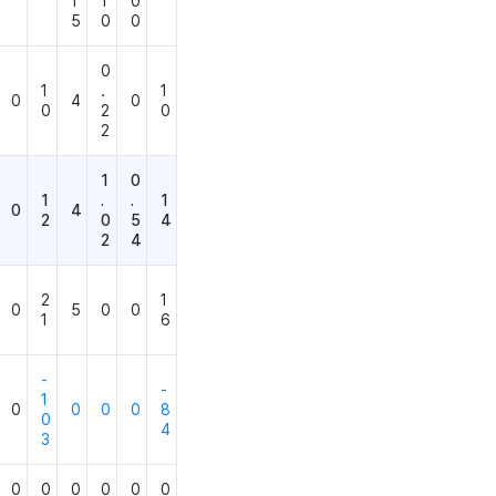
1
1
0
5
0
0
0
1
.
1
0
4
0
0
2
0
2
1
0
1
.
.
1
0
4
2
0
5
4
2
4
2
1
0
5
0
0
1
6
-
-
1
0
0
0
0
8
0
4
3
0
0
0
0
0
0