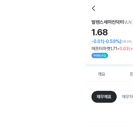
발렌스세미컨덕터
VLN
1.
68
-0.01
(-0.59%)
08.06
애프터마켓
1
.71
+0
.03
(
+
8명 관심
개요
재무제표
재무차