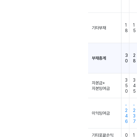
1
1
기타부채
8
5
3
2
부채총계
0
8
3
3
자본금+
5
4
자본잉여금
0
5
-
-
2
2
이익잉여금
4
3
6
7
기타포괄손익
0
1