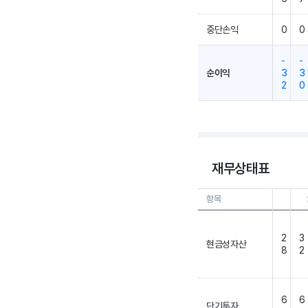
중단손익
0
0
-
-
순이익
3
3
2
0
재무상태표
항목
25.
2
3
현금성자산
8
2
6
6
단기투자