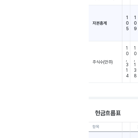
1
1
자본총계
0
0
5
9
1
1
0
0
,
,
주식수(만주)
3
1
1
3
4
8
현금흐름표
항목
25.