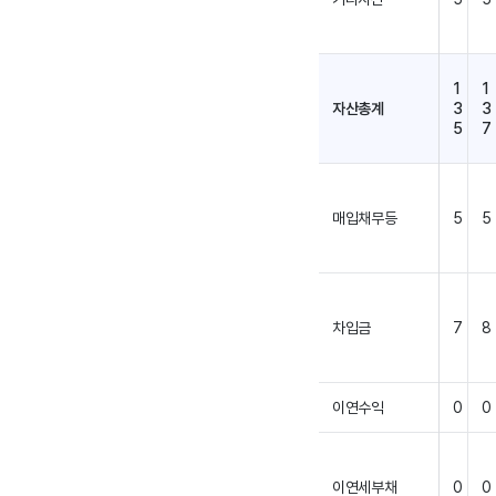
1
1
자산총계
3
3
5
7
매입채무등
5
5
차입금
7
8
이연수익
0
0
이연세부채
0
0