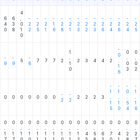
4
6
6
,
-
-
-
-
-
-
-
-
-
-
-
-
-
-
4
3
0
2
2
2
1
2
2
2
2
2
2
2
2
2
2
0
8
1
2
5
1
6
8
1
3
2
3
6
4
6
4
5
0
-
1
0
0
0
-
-
-
.
.
.
5
7
7
7
2
2
3
4
4
2
.
9
9
6
1
0
0
1
0
3
2
6
-
-
-
-
1
1
0
1
-
-
0
0
0
0
0
0
0
2
2
2
3
.
.
.
.
2
2
1
1
5
1
5
0
4
6
0
0
0
0
0
0
0
0
0
0
0
0
0
0
0
0
0
.
.
.
.
.
.
.
.
.
.
.
.
.
.
.
.
.
1
1
1
1
1
1
1
1
1
1
4
5
6
7
4
2
2
7
7
0
0
1
1
1
0
1
2
5
8
2
0
1
8
7