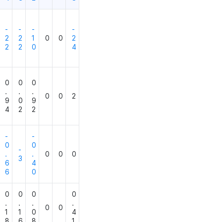
-
-
-
-
2
2
1
0
0
2
2
2
0
4
0
0
0
.
.
.
0
0
2
9
0
9
4
2
2
-
-
0
0
-
.
.
0
0
0
3
6
4
6
0
0
0
0
0
.
.
.
.
0
0
1
1
0
4
8
6
8
1