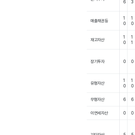
6
3
1
1
매출채권등
0
0
1
1
재고자산
0
1
장기투자
0
0
1
1
유형자산
0
0
무형자산
6
6
이연세자산
0
0
기타자산
5
5