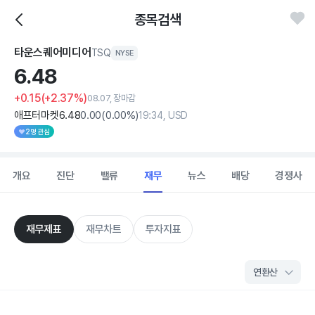
종목검색
타운스퀘어미디어
TSQ
NYSE
6.
48
+0.15
(+2.37%)
08.07, 장마감
애프터마켓
6
.48
0
.00
(
0
.00%)
19:34, USD
2명 관심
개요
진단
밸류
재무
뉴스
배당
경쟁사
재무제표
재무차트
투자지표