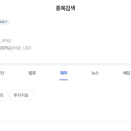
종목검색
EMKT
6, 장마감
.00%)
장마감, USD
진단
밸류
재무
뉴스
배당
트
투자지표