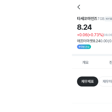
타세코마인즈
TGB
NYS
8.
24
+0.06
(+0.73%)
08.0
애프터마켓
8
.24
0
.00
(
0
9명 관심
개요
재무제표
재무차