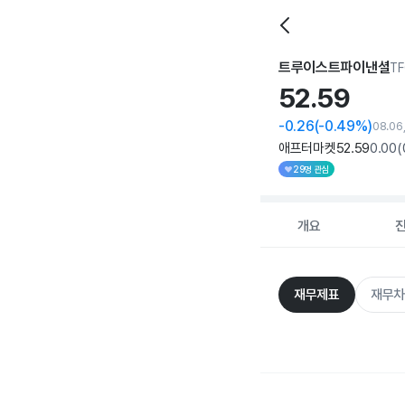
트루이스트파이낸셜
T
52.
59
-0.26
(-0.49%)
08.06
애프터마켓
52
.59
0
.00
(
29명 관심
개요
재무제표
재무차