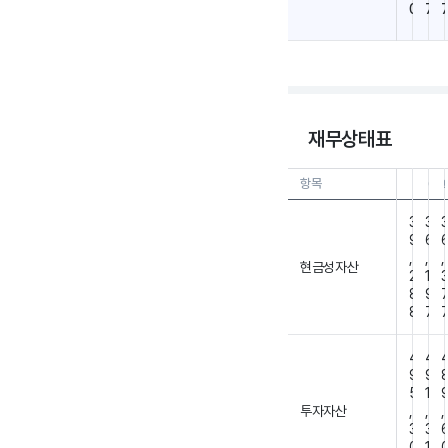
0
7
재무상태표
항목
26.0
2
3
3
9
6
,
,
,
현금성자산
2
1
8
9
8
7
4
4
9
9
5
1
투자자산
,
,
,
3
3
0
1