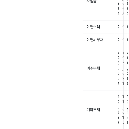
차입금
8
0
6
6
1
3
이연수익
0
0
이연세부채
0
0
4
4
0
0
9
4
예수부채
,
,
,
3
0
7
8
9
1
1
1
1
2
1
,
,
,
기타부채
6
6
1
8
1
8
7