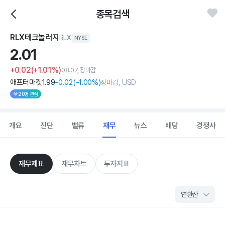
종목검색
RLX테크놀러지
RLX
NYSE
2.
01
+0.02
(+1.01%)
08.07, 장마감
애프터마켓
1
.99
-0
.02
(
-1
.00%)
장마감, USD
20명 관심
개요
진단
밸류
재무
뉴스
배당
경쟁사
재무제표
재무차트
투자지표