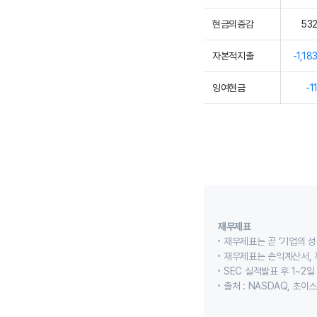
현금의증감
53
자본적지출
-1,18
잉여현금
-1
재무제표
재무제표는 곧 ‘기업의 성
재무제표는 손익계산서, 
SEC 실적발표 후 1~2일
출처 : NASDAQ, 초