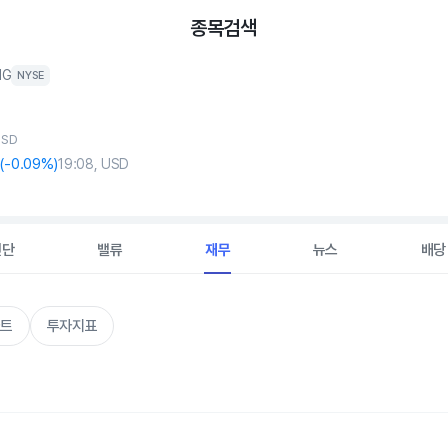
종목검색
HG
NYSE
USD
(
-0
.09%)
19:08, USD
진단
밸류
재무
뉴스
배당
트
투자지표