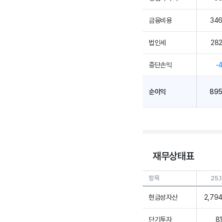
금융비용
34
법인세
28
중단손익
-
순이익
89
재무상태표
항목
25.
현금성자산
2,79
단기투자
8