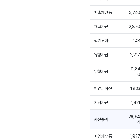
매출채권등
3,74
재고자산
2,87
장기투자
14
유형자산
2,21
11,8
무형자산
이연세자산
1,83
기타자산
1,42
26,9
자산총계
매입채무등
1,92