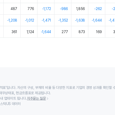
2
487
776
-1,172
-986
1,856
-262
-
3
-1,208
-1,012
-1,471
-1,352
-1,638
-1,644
-1,
1
361
1,124
-1,644
277
873
169
적표’입니다. 자산의 구성, 부채의 비율 등 다양한 지표로 기업의 경영 성과를 확인할 
재무상태표, 현금흐름표로 제공됩니다.
 내 업데이트 됩니다.
자주묻는 질문
이스스탁US 데이터