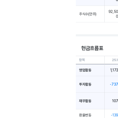
92,5
주식수(만주)
현금흐름표
항목
25.
영업활동
1,17
투자활동
-73
재무활동
10
환율변동
-13