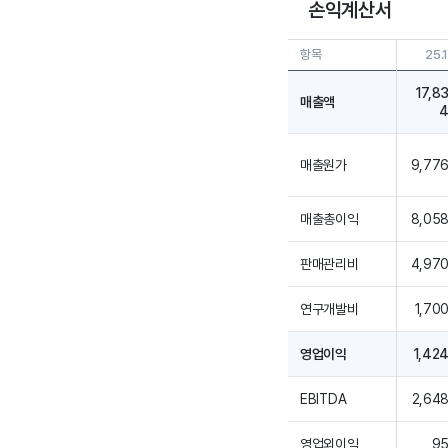
손익계산서
항목
25.
17,8
매출액
매출원가
9,77
매출총이익
8,05
판매관리비
4,97
연구개발비
1,70
영업이익
1,42
EBITDA
2,64
영업외이익
9