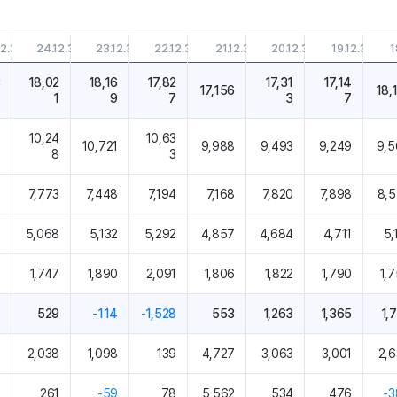
12.31
24.12.31
23.12.31
22.12.31
21.12.31
20.12.31
19.12.31
1
3
18,02
18,16
17,82
17,31
17,14
17,156
18,
4
1
9
7
3
7
10,24
10,63
6
10,721
9,988
9,493
9,249
9,5
8
3
8
7,773
7,448
7,194
7,168
7,820
7,898
8,5
0
5,068
5,132
5,292
4,857
4,684
4,711
5,
0
1,747
1,890
2,091
1,806
1,822
1,790
1,
4
529
-114
-1,528
553
1,263
1,365
1,
8
2,038
1,098
139
4,727
3,063
3,001
2,
5
261
-59
78
5,562
534
476
-3