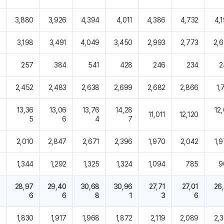
0
3,880
3,926
4,394
4,011
4,386
4,732
4,
0
3,198
3,491
4,049
3,450
2,993
2,773
2,
8
257
384
541
428
246
234
2
7
2,452
2,483
2,638
2,699
2,682
2,866
1,
4
13,36
13,06
13,76
14,28
12
11,011
12,120
0
5
6
4
7
3
2,010
2,847
2,671
2,396
1,970
2,042
1,
1
1,344
1,292
1,325
1,324
1,094
785
9
4
28,97
29,40
30,68
30,96
27,71
27,01
26
4
6
6
8
1
3
6
7
1,830
1,917
1,968
1,872
2,119
2,089
2,