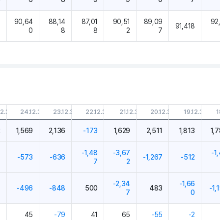
0
90,64
88,14
87,01
90,51
89,09
92
91,418
0
0
8
8
2
7
12.31
24.12.31
23.12.31
22.12.31
21.12.31
20.12.31
19.12.31
1
2
1,569
2,136
-173
1,629
2,511
1,813
1,
-1,48
-3,67
-1
7
-573
-636
-1,267
-512
7
2
-2,34
-1,66
7
-496
-848
500
483
-1,
7
0
9
45
-79
41
65
-55
-2