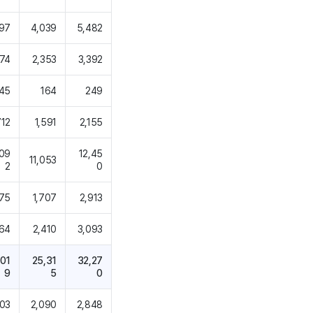
197
4,039
5,482
674
2,353
3,392
45
164
249
712
1,591
2,155
,09
12,45
11,053
2
0
975
1,707
2,913
64
2,410
3,093
,01
25,31
32,27
9
5
0
303
2,090
2,848