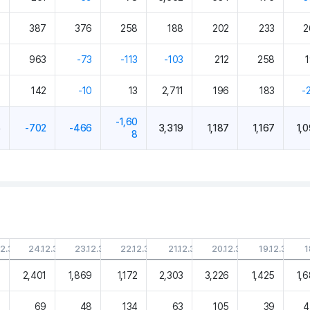
6
387
376
258
188
202
233
2
2
963
-73
-113
-103
212
258
4
142
-10
13
2,711
196
183
-
-1,60
5
-702
-466
3,319
1,187
1,167
1,
8
12.31
24.12.31
23.12.31
22.12.31
21.12.31
20.12.31
19.12.31
1
4
2,401
1,869
1,172
2,303
3,226
1,425
1,
1
69
48
134
63
105
39
4