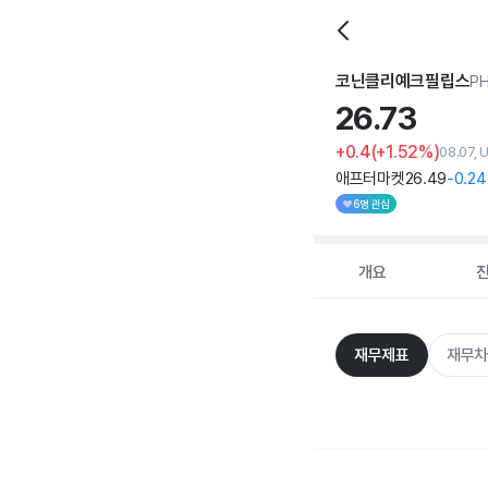
코닌클리예크필립스
P
26.
73
+0.4
(+1.52%)
08.07, 
애프터마켓
26
.49
-0
.24
6명 관심
개요
재무제표
재무차