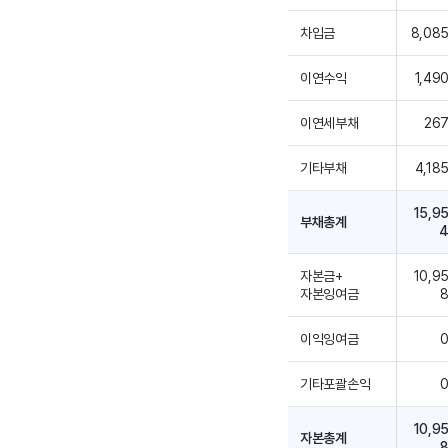
차입금
8,08
이연수익
1,49
이연세부채
26
기타부채
4,18
15,9
부채총계
자본금+
10,9
자본잉여금
이익잉여금
기타포괄손익
10,9
자본총계