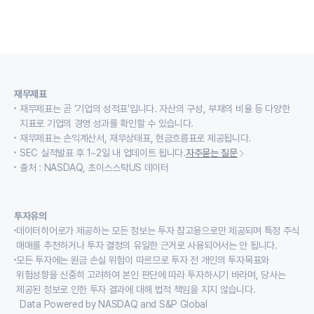
재무제표
재무제표는 곧 ‘기업의 성적표’입니다. 자산의 구성, 부채의 비율 등 다양한
지표로 기업의 경영 성과를 확인할 수 있습니다.
재무제표는 손익계산서, 재무상태표, 현금흐름표로 제공됩니다.
SEC 실적발표 후 1~2일 내 업데이트 됩니다.
자주묻는 질문
출처 : NASDAQ, 초이스스탁US 데이터
투자유의
데이터히어로가 제공하는 모든 정보는 투자 참고용으로만 제공되며 특정 주식
매매를 추천하거나 투자 결정의 유일한 근거로 사용되어서는 안 됩니다.
모든 투자에는 원금 손실 위험이 따르므로 투자 전 개인의 투자목표와
위험성향을 신중히 고려하여 본인 판단에 따라 투자하시기 바라며, 당사는
제공된 정보로 인한 투자 결과에 대해 법적 책임을 지지 않습니다.
Data Powered by NASDAQ and S&P Global