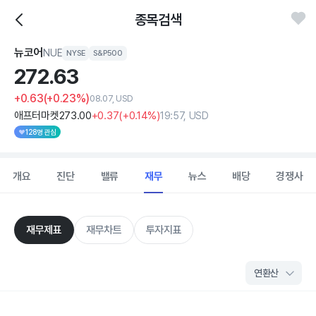
종목검색
뉴코어
NUE
NYSE
S&P500
272.
63
+0.63
(+0.23%)
08.07, USD
애프터마켓
273
.00
+0
.37
(
+0
.14%)
19:57, USD
128명 관심
개요
진단
밸류
재무
뉴스
배당
경쟁사
재무제표
재무차트
투자지표