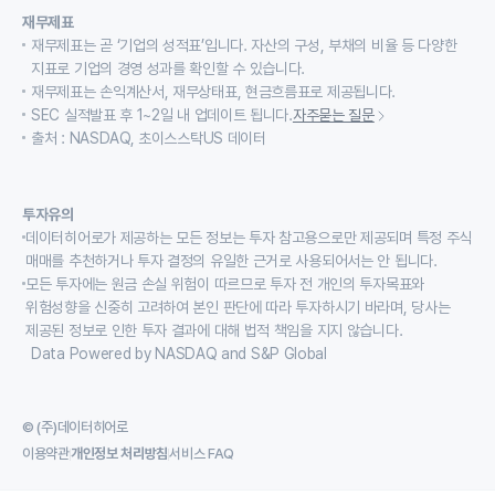
재무제표
재무제표는 곧 ‘기업의 성적표’입니다. 자산의 구성, 부채의 비율 등 다양한
지표로 기업의 경영 성과를 확인할 수 있습니다.
재무제표는 손익계산서, 재무상태표, 현금흐름표로 제공됩니다.
SEC 실적발표 후 1~2일 내 업데이트 됩니다.
자주묻는 질문
출처 : NASDAQ, 초이스스탁US 데이터
투자유의
데이터히어로가 제공하는 모든 정보는 투자 참고용으로만 제공되며 특정 주식
매매를 추천하거나 투자 결정의 유일한 근거로 사용되어서는 안 됩니다.
모든 투자에는 원금 손실 위험이 따르므로 투자 전 개인의 투자목표와
위험성향을 신중히 고려하여 본인 판단에 따라 투자하시기 바라며, 당사는
제공된 정보로 인한 투자 결과에 대해 법적 책임을 지지 않습니다.
Data Powered by NASDAQ and S&P Global
© (주)데이터히어로
이용약관
개인정보 처리방침
서비스 FAQ