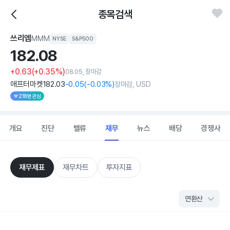
종목검색
쓰리엠
MMM
NYSE
S&P500
182.
08
+0.63
(+0.35%)
08.05, 장마감
애프터마켓
182
.03
-0
.05
(
-0
.03%)
장마감, USD
218명 관심
개요
진단
밸류
재무
뉴스
배당
경쟁사
재무제표
재무차트
투자지표