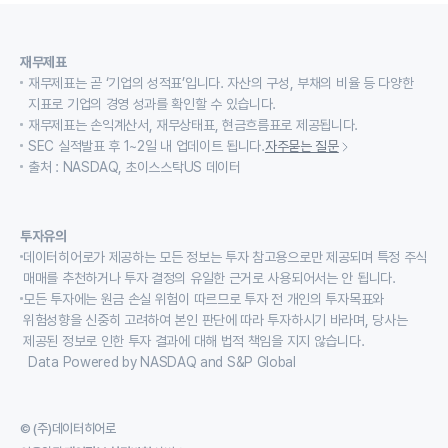
재무제표
재무제표는 곧 ‘기업의 성적표’입니다. 자산의 구성, 부채의 비율 등 다양한
지표로 기업의 경영 성과를 확인할 수 있습니다.
재무제표는 손익계산서, 재무상태표, 현금흐름표로 제공됩니다.
SEC 실적발표 후 1~2일 내 업데이트 됩니다.
자주묻는 질문
출처 : NASDAQ, 초이스스탁US 데이터
투자유의
데이터히어로가 제공하는 모든 정보는 투자 참고용으로만 제공되며 특정 주식
매매를 추천하거나 투자 결정의 유일한 근거로 사용되어서는 안 됩니다.
모든 투자에는 원금 손실 위험이 따르므로 투자 전 개인의 투자목표와
위험성향을 신중히 고려하여 본인 판단에 따라 투자하시기 바라며, 당사는
제공된 정보로 인한 투자 결과에 대해 법적 책임을 지지 않습니다.
Data Powered by NASDAQ and S&P Global
© (주)데이터히어로