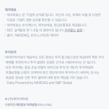
재무제표
재무제표는 곧 ‘기업의 성적표’입니다. 자산의 구성, 부채의 비율 등 다양한
지표로 기업의 경영 성과를 확인할 수 있습니다.
재무제표는 손익계산서, 재무상태표, 현금흐름표로 제공됩니다.
SEC 실적발표 후 1~2일 내 업데이트 됩니다.
자주묻는 질문
출처 : NASDAQ, 초이스스탁US 데이터
투자유의
데이터히어로가 제공하는 모든 정보는 투자 참고용으로만 제공되며 특정 주식
매매를 추천하거나 투자 결정의 유일한 근거로 사용되어서는 안 됩니다.
모든 투자에는 원금 손실 위험이 따르므로 투자 전 개인의 투자목표와
위험성향을 신중히 고려하여 본인 판단에 따라 투자하시기 바라며, 당사는
제공된 정보로 인한 투자 결과에 대해 법적 책임을 지지 않습니다.
Data Powered by NASDAQ and S&P Global
© (주)데이터히어로
이용약관
개인정보 처리방침
서비스 FAQ