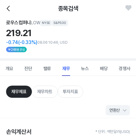
종목검색
로우스컴퍼니
LOW
NYSE
S&P500
219.
21
-0.74
(-0.33%)
08.06 10:46, USD
266명 관심
개요
진단
밸류
재무
뉴스
배당
경쟁사
재무제표
재무차트
투자지표
손익계산서
* 단위 : 백만달러(USD)