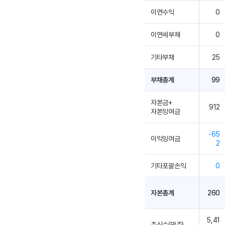
이연수익
0
이연세부채
0
기타부채
25
부채총계
99
자본금+
912
자본잉여금
-65
이익잉여금
2
기타포괄손익
0
자본총계
260
5,41
주식수(만주)