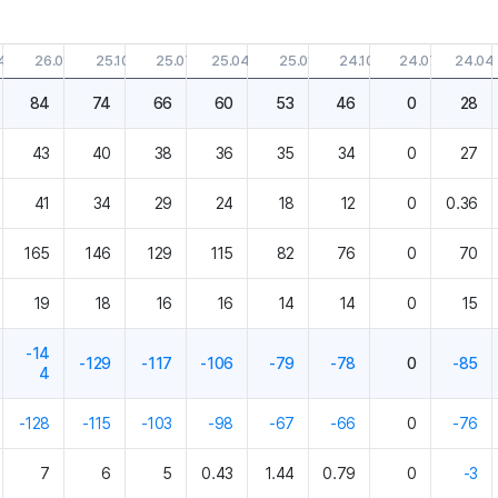
4.30
26.01.31
25.10.31
25.07.31
25.04.30
25.01.31
24.10.31
24.07.31
24.04
84
74
66
60
53
46
0
28
43
40
38
36
35
34
0
27
41
34
29
24
18
12
0
0.36
165
146
129
115
82
76
0
70
19
18
16
16
14
14
0
15
-14
-129
-117
-106
-79
-78
0
-85
4
-128
-115
-103
-98
-67
-66
0
-76
7
6
5
0.43
1.44
0.79
0
-3