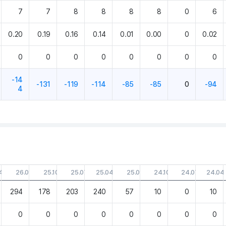
7
7
8
8
8
8
0
6
0.20
0.19
0.16
0.14
0.01
0.00
0
0.02
0
0
0
0
0
0
0
0
-14
-131
-119
-114
-85
-85
0
-94
4
4.30
26.01.31
25.10.31
25.07.31
25.04.30
25.01.31
24.10.31
24.07.31
24.04
294
178
203
240
57
10
0
10
0
0
0
0
0
0
0
0