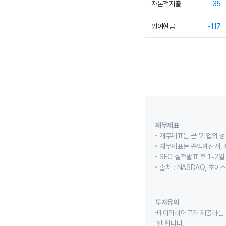
자본적지출
-35
잉여현금
-117
재무제표
재무제표는 곧 ‘기업의 성
재무제표는 손익계산서, 
SEC 실적발표 후 1~2일
출처 : NASDAQ, 초
투자유의
데이터히어로가 제공하는 
안 됩니다.