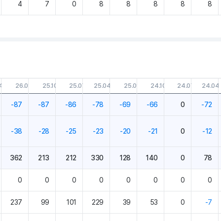
4
7
0
8
8
8
8
8
4.30
26.01.31
25.10.31
25.07.31
25.04.30
25.01.31
24.10.31
24.07.31
24.04
-87
-87
-86
-78
-69
-66
0
-72
-38
-28
-25
-23
-20
-21
0
-12
362
213
212
330
128
140
0
78
0
0
0
0
0
0
0
0
237
99
101
229
39
53
0
-7