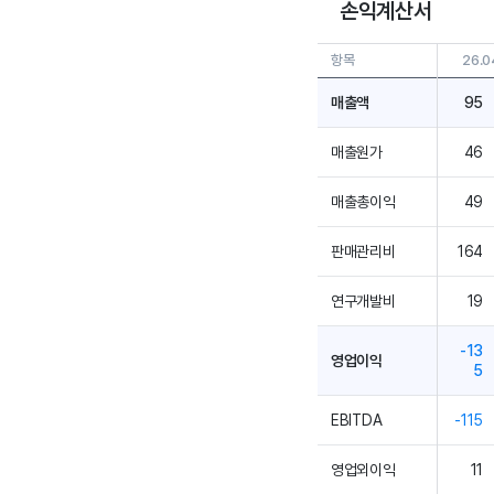
손익계산서
항목
26.0
매출액
95
매출원가
46
매출총이익
49
판매관리비
164
연구개발비
19
-13
영업이익
5
EBITDA
-115
영업외이익
11