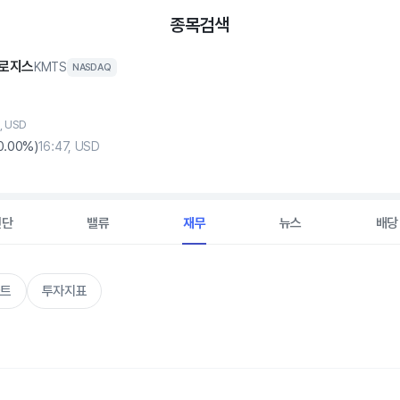
종목검색
로지스
KMTS
NASDAQ
, USD
0
.00%)
16:47, USD
진단
밸류
재무
뉴스
배당
트
투자지표