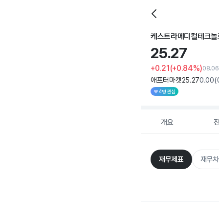
케스트라메디컬테크놀
25.
27
+0.21
(+0.84%)
08.06
애프터마켓
25
.27
0
.00
(
4명 관심
개요
재무제표
재무차