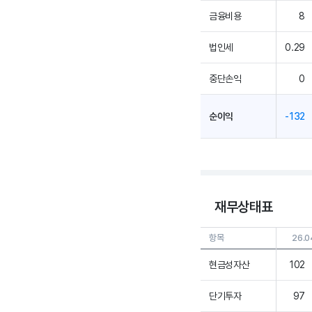
금융비용
8
법인세
0.29
중단손익
0
순이익
-132
재무상태표
항목
26.0
현금성자산
102
단기투자
97