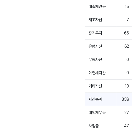
매출채권등
15
재고자산
7
장기투자
66
유형자산
62
무형자산
0
이연세자산
0
기타자산
10
자산총계
358
매입채무등
27
차입금
47