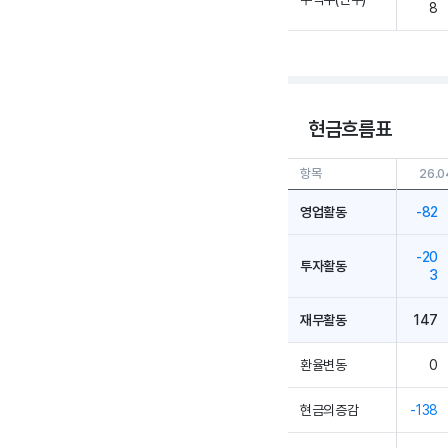
8
현금흐름표
항목
26.0
영업활동
-82
-20
투자활동
3
재무활동
147
환율변동
0
현금의증감
-138