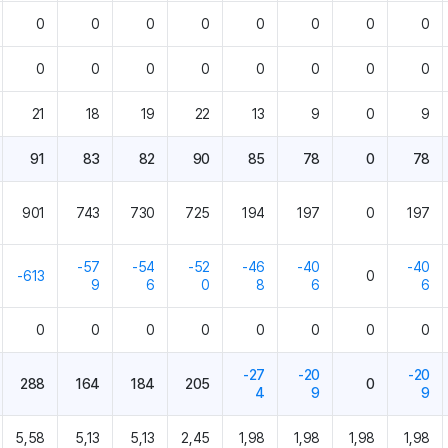
0
0
0
0
0
0
0
0
0
0
0
0
0
0
0
0
21
18
19
22
13
9
0
9
91
83
82
90
85
78
0
78
901
743
730
725
194
197
0
197
-57
-54
-52
-46
-40
-40
-613
0
9
6
0
8
6
6
0
0
0
0
0
0
0
0
-27
-20
-20
288
164
184
205
0
4
9
9
5,58
5,13
5,13
2,45
1,98
1,98
1,98
1,98