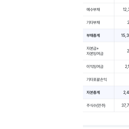
예수부채
12,
기타부채
부채총계
15,
자본금+
자본잉여금
이익잉여금
2,
기타포괄손익
자본총계
2,
주식수(만주)
37,