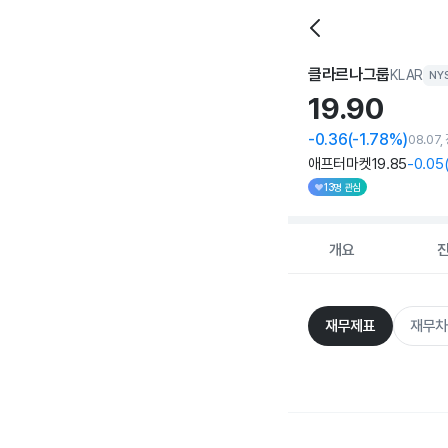
클라르나그룹
KLAR
NY
19.
90
-0.36
(-1.78%)
08.07
애프터마켓
19
.85
-0
.05
13명 관심
개요
재무제표
재무차