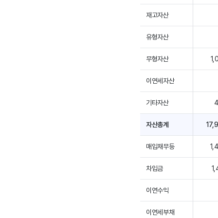
재고자산
유형자산
무형자산
1,
이연세자산
기타자산
자산총계
17,
매입채무등
1,
차입금
1,
이연수익
이연세부채