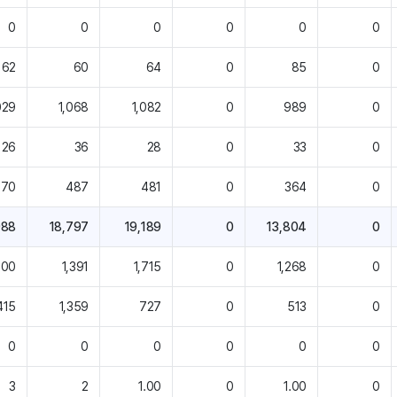
0
0
0
0
0
0
62
60
64
0
85
0
029
1,068
1,082
0
989
0
26
36
28
0
33
0
470
487
481
0
364
0
988
18,797
19,189
0
13,804
0
400
1,391
1,715
0
1,268
0
415
1,359
727
0
513
0
0
0
0
0
0
0
3
2
1.00
0
1.00
0