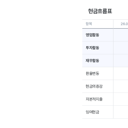
현금흐름표
항목
26.0
영업활동
투자활동
재무활동
환율변동
현금의증감
자본적지출
잉여현금