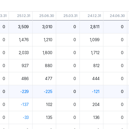
3.31
25.12.31
25.06.30
25.03.31
24.12.31
24.06.30
0
3,509
3,010
0
2,811
0
0
1,476
1,210
0
1,099
0
0
2,033
1,800
0
1,712
0
0
927
880
0
812
0
0
486
477
0
444
0
0
-229
-225
0
-121
0
0
-137
102
0
204
0
0
-33
135
0
136
0