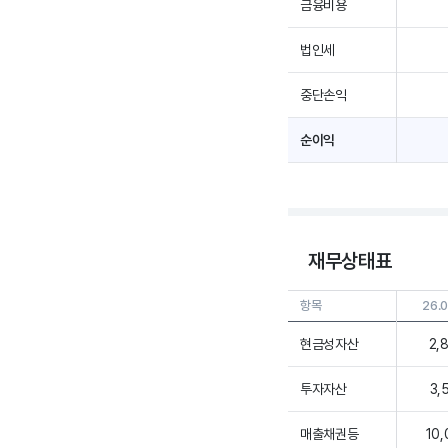
금융비용
법인세
중단손익
순이익
재무상태표
항목
26.0
현금성자산
2,
투자자산
3,
매출채권등
10,