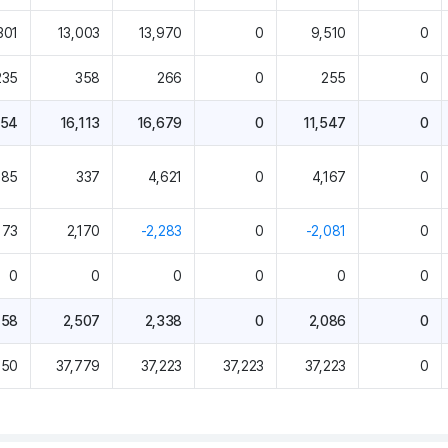
301
13,003
13,970
0
9,510
0
235
358
266
0
255
0
354
16,113
16,679
0
11,547
0
285
337
4,621
0
4,167
0
173
2,170
-2,283
0
-2,081
0
0
0
0
0
0
0
458
2,507
2,338
0
2,086
0
750
37,779
37,223
37,223
37,223
0