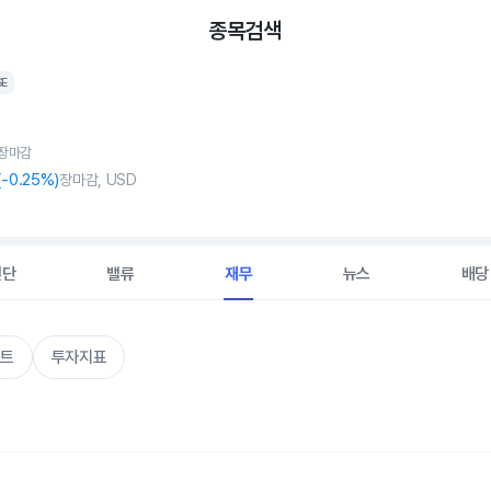
종목검색
SE
, 장마감
(
-0
.25%)
장마감, USD
진단
밸류
재무
뉴스
배당
트
투자지표