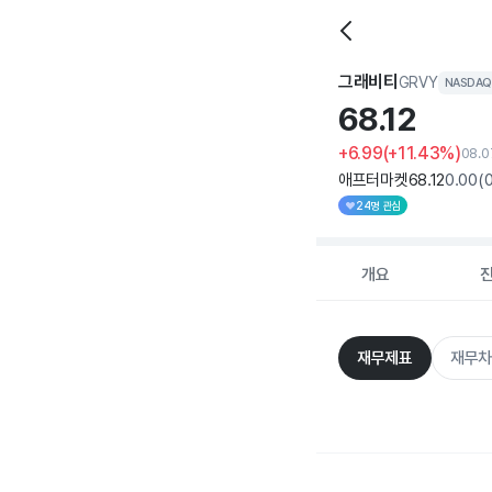
그래비티
GRVY
NASDA
68.
12
+6.99
(+11.43%)
08.0
애프터마켓
68
.12
0
.00
(
24명 관심
개요
재무제표
재무차