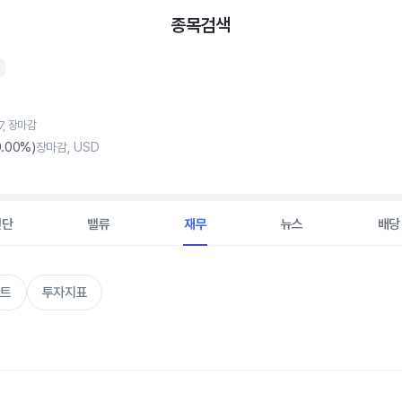
종목검색
Q
7, 장마감
0
.00%)
장마감, USD
진단
밸류
재무
뉴스
배당
트
투자지표