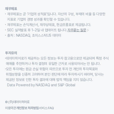
재무제표
재무제표는 곧 ‘기업의 성적표’입니다. 자산의 구성, 부채의 비율 등 다양한
지표로 기업의 경영 성과를 확인할 수 있습니다.
재무제표는 손익계산서, 재무상태표, 현금흐름표로 제공됩니다.
SEC 실적발표 후 1~2일 내 업데이트 됩니다.
자주묻는 질문
출처 : NASDAQ, 초이스스탁US 데이터
투자유의
데이터히어로가 제공하는 모든 정보는 투자 참고용으로만 제공되며 특정 주식
매매를 추천하거나 투자 결정의 유일한 근거로 사용되어서는 안 됩니다.
모든 투자에는 원금 손실 위험이 따르므로 투자 전 개인의 투자목표와
위험성향을 신중히 고려하여 본인 판단에 따라 투자하시기 바라며, 당사는
제공된 정보로 인한 투자 결과에 대해 법적 책임을 지지 않습니다.
Data Powered by NASDAQ and S&P Global
© (주)데이터히어로
이용약관
개인정보 처리방침
서비스 FAQ