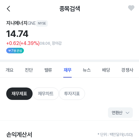
종목검색
지니에너지
GNE
NYSE
14.
74
+0.62
(+4.39%)
08.06, 장마감
7명 관심
개요
진단
밸류
재무
뉴스
배당
경쟁사
재무제표
재무차트
투자지표
손익계산서
* 단위 : 백만달러(USD)