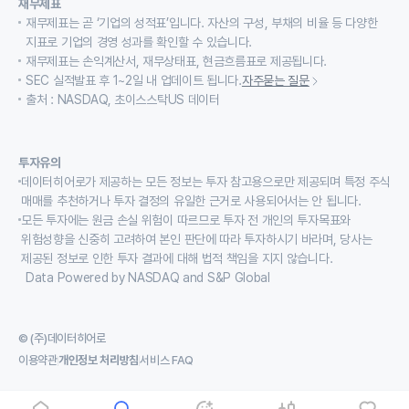
재무제표
재무제표는 곧 ‘기업의 성적표’입니다. 자산의 구성, 부채의 비율 등 다양한
지표로 기업의 경영 성과를 확인할 수 있습니다.
재무제표는 손익계산서, 재무상태표, 현금흐름표로 제공됩니다.
SEC 실적발표 후 1~2일 내 업데이트 됩니다.
자주묻는 질문
출처 : NASDAQ, 초이스스탁US 데이터
투자유의
데이터히어로가 제공하는 모든 정보는 투자 참고용으로만 제공되며 특정 주식
매매를 추천하거나 투자 결정의 유일한 근거로 사용되어서는 안 됩니다.
모든 투자에는 원금 손실 위험이 따르므로 투자 전 개인의 투자목표와
위험성향을 신중히 고려하여 본인 판단에 따라 투자하시기 바라며, 당사는
제공된 정보로 인한 투자 결과에 대해 법적 책임을 지지 않습니다.
Data Powered by NASDAQ and S&P Global
© (주)데이터히어로
이용약관
개인정보 처리방침
서비스 FAQ