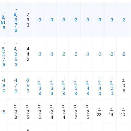
-
-
4,
7
8,
6
9
-3
-3
-3
-2
-3
-3
-3
-2
51
7
3
6
6
-
-
8,
4,
4
6
8
4
-3
-3
-2
-2
-3
-3
-2
-2
7
5
2
6
3
-
-
-
-
-
-
-
-1
-1
-3
0.
0.
0.
0.
0.
0.
0.
0.
6
7
5
0
3
3
3
5
4
4
2
0
8
2
5
8
6
8
8
8
0
0
0.
0.
0.
0.
0.
0.
0.
0.
0.
0.
-5
3
2
2
2
2
2
2
22
19
10
8
5
6
4
4
7
5
9