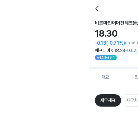
비트마인이머전테크놀
18.
30
-0.13
(-0.71%)
08.06,
애프터마켓
18
.28
-0
.02
(
1,319명 관심
개요
재무제표
재무차