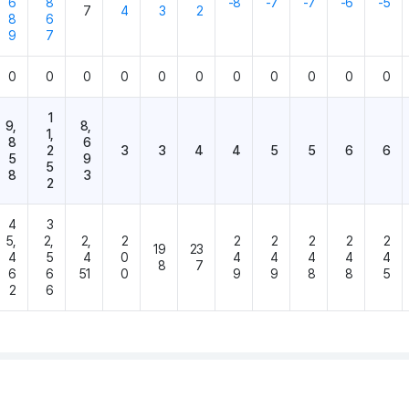
6
8
-8
-7
-7
-6
-5
7
4
3
2
8
6
9
7
0
0
0
0
0
0
0
0
0
0
0
1
9,
8,
1,
8
6
2
3
3
4
4
5
5
6
6
5
9
5
8
3
2
4
3
5,
2,
2,
2
2
2
2
2
2
19
23
4
5
4
0
4
4
4
4
4
8
7
6
6
51
0
9
9
8
8
5
2
6