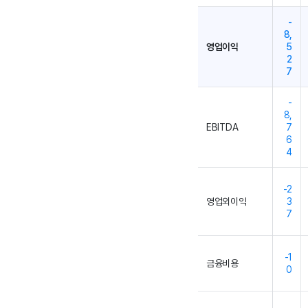
-
8,
영업이익
5
2
7
-
8,
EBITDA
7
6
4
-2
영업외이익
3
7
-1
금융비용
0