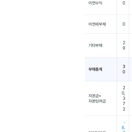
이연수익
0
이연세부채
0
2
기타부채
9
3
부채총계
0
2
0,
자본금+
3
자본잉여금
7
2
-
8,