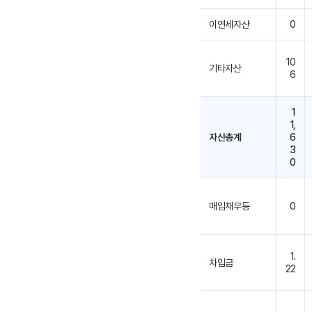
이연세자산
0
10
기타자산
6
1
1,
자산총계
6
3
0
매입채무등
0
1.
차입금
22