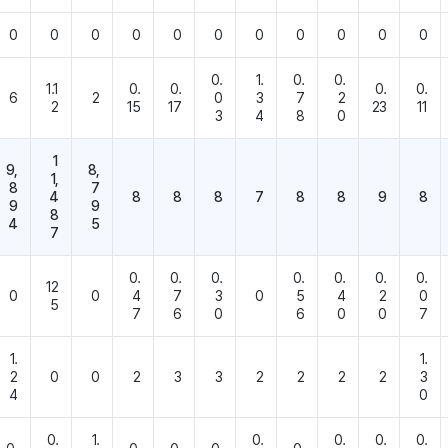
0
0
0
0
0
0
0
0
0
0
0
0.
1.
0.
0.
1.1
0.
0.
0.
0.
6
2
0
3
7
2
2
15
17
23
11
3
4
8
0
1
9,
8,
1,
8
7
4
8
8
8
7
8
8
9
8
9
9
8
4
5
7
0.
0.
0.
0.
0.
0.
0.
12
0
0
4
7
3
0
5
4
2
0
5
7
6
0
6
0
0
7
1.
1.
2
0
0
2
3
3
2
2
2
2
3
4
0
0.
1.
0.
0.
0.
0.