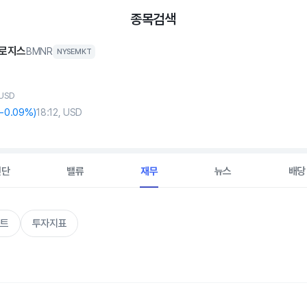
종목검색
로지스
BMNR
NYSEMKT
 USD
-0
.09%)
18:12, USD
진단
밸류
재무
뉴스
배당
트
투자지표