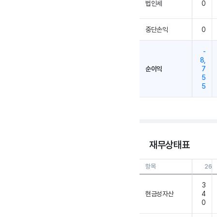
법인세
0
중단손익
0
-
8,
순이익
7
5
5
재무상태표
항목
26.0
3
현금성자산
4
0