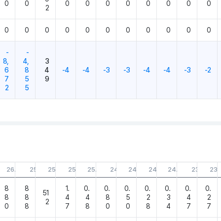
0
0
0
0
0
0
0
0
0
0
2
0
0
0
0
0
0
0
0
0
0
0
-
-
8,
4,
3
6
8
4
-4
-4
-3
-3
-4
-4
-3
-2
7
5
9
2
5
5.31
26.02.28
25.11.30
25.08.31
25.05.31
25.02.28
24.11.30
24.08.31
24.05.31
24.02.29
23.11.30
23.
8
8
1.
0.
0.
0.
0.
0.
0.
0.
51
8
8
4
4
8
5
2
3
4
2
2
0
8
7
8
0
0
8
4
7
7