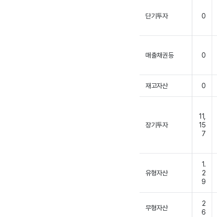
단기투자
0
매출채권등
0
재고자산
0
11,
장기투자
15
7
1.
유형자산
2
9
2
무형자산
6