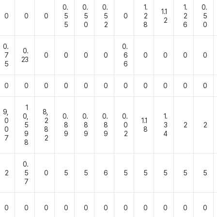
0.
0.
0.
1.
1.
0.
1.1
0
0
0
5
5
5
0
2
2
5
2
5
0
2
8
6
0
0.
0.
0.
7
0
0
0
0
6
0
0
0
0
23
5
6
0
0
0
0
0
0
0
0
0
0
0
1
9,
8,
0,
0.
0.
0.
0.
1.
0
2
1.1
5
8
8
8
0
3
2
2
0
8
8
9
9
9
9
2
4
7
2
8
0.
2
5
0
5
5
6
5
5
5
5
5
7
0
0
0
0
0
0
0
0
0
0
0