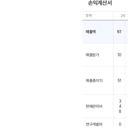
손익계산서
항목
26.0
매출액
61
매출원가
10
매출총이익
51
3
판매관리비
4
8
연구개발비
0