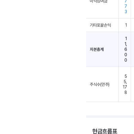
이익잉여금
7
7
3
기타포괄손익
1
1
1,
자본총계
6
0
0
5
5,
주식수(만주)
17
8
현금흐름표