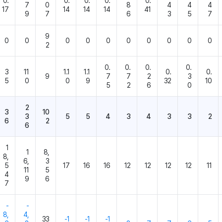
0.
0.
0.
0.
0.
7
0
8
4
4
4
17
14
14
14
41
9
7
6
3
5
7
9
0
0
0
0
0
0
0
0
0
0
2
0.
0.
0.
0.
3
11
1.1
1.1
0.
0.
9
7
7
2
3
5
0
0
9
32
10
5
2
6
0
2
3
10
3
5
5
4
3
4
3
3
2
6
2
6
1
1
8,
8,
6,
3
5
17
16
16
12
12
12
12
11
11
5
4
9
6
7
-
-
8,
4,
33
-1
-1
-1