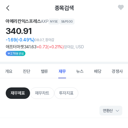
종목검색
아메리칸익스프레스
AXP
NYSE
S&P500
340.
91
-1.69
(-0.49%)
08.07, 장마감
애프터마켓
341
.63
+0
.72
(
+0
.21%)
장마감, USD
276명 관심
개요
진단
밸류
재무
뉴스
배당
경쟁사
재무제표
재무차트
투자지표