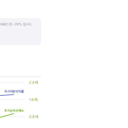
비율은 20~30% 입니다.
. 시가배당률은 주식 매수가
(=5달러/100달러*100%)가
은 1.5% 이상이면 배당
2.4 배
자기자본이익률
1.6 배
주가순자산배수
0.8 배