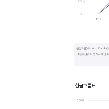
50 일
0 일
18.12
End of interactive ch
운전자본(Working Capit
(매출채권)이나 원재료 매입 후
제조업의 운전자본 규모는 기업
운전자본 규모도 높습니다. 따
운전자본 회전일수는 낮을 수록
현금흐름표
기간이 짧아 회사의 자금 운영
Chart
Line chart with 3 line
4000
운전자본 회전일수는 매출채권 
View as data table
The chart has 1 X axi
회수하는데 걸리는 일수를 말하