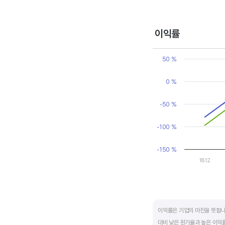
변동에 따라 순이익이 흑자와 
매출액, 영업이익, 순이익 모
이익률
Chart
Line chart with 2 line
50 %
View as data table
The chart has 1 X axi
0 %
The chart has 1 Y axi
-50 %
-100 %
-150 %
18.12
End of interactive ch
이익률은 기업의 마진을 뜻합니
대비 낮은 원가율과 높은 이익률