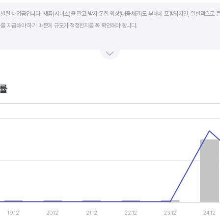
art.
빌린 차입금입니다. 제품(서비스)을 팔고 받지 못한 외상(매출채권)도 부채에 포함되지만, 일반적으로 큰
를 지급해야 하기 때문에 규모가 적정한지를 꼭 확인해야 합니다.
단기적인 재무 안전성을 나타냅니다. 부채비율은 낮을수록, 유동비율은 높을수록 재무 안전성이 높은 기
 것이 좋습니다. 그외 이자보상배율과 현금흐름표를 함께 체크하면, 부도 위험이 있는 기업을 쉽게 걸러낼
률
th 2 data series.
, Chart
s displaying categories.
s displaying values, and values.
19.12
20.12
21.12
22.12
23.12
24.12