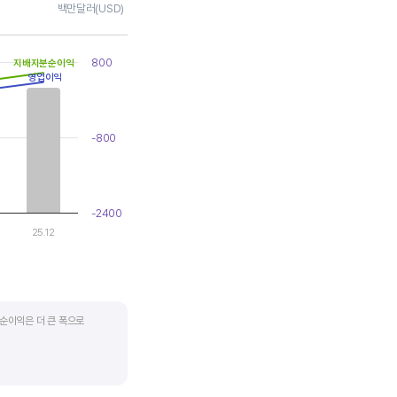
백만달러(USD)
800
지배지분순이익
영업이익
-800
-2400
25.12
순이익은 더 큰 폭으로
지기도 합니다. 심할 경우 경기