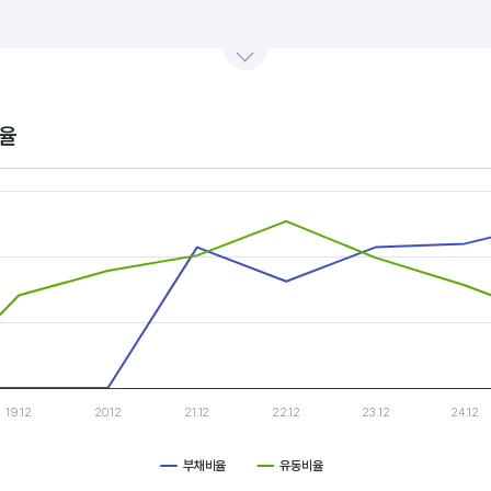
산업내 경쟁사와 비교, 분석하는 게 좋습니다. 경쟁사 대비 높은 이익률을 올리고 있다면, 그 기업은 타사
.
율
s.
, Chart
s displaying categories.
s displaying values, and values.
19.12
20.12
21.12
22.12
23.12
24.12
부채비율
유동비율