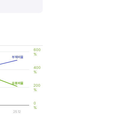
 대비 제품(서비스)의 경쟁력이
600
%
부채비율
400
%
유동비율
200
%
0
%
25.12