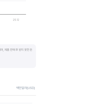
25.12
며, 제품 판매 후 받지 못한 돈
 많이 필요하기 때문에
좋습니다.
채권 → 현금으로 회수되는
백만달러(USD)
 거래처로부터 현금으로
며 낮을수록 좋습니다. 매입채무