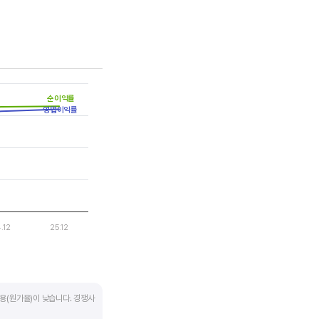
는 점을 기억해야 합니다.
순이익률
영업이익률
.12
25.12
용(원가율)이 낮습니다. 경쟁사