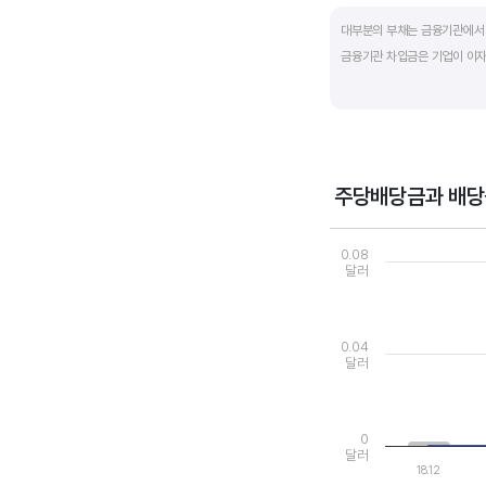
End of interactive ch
대부분의 부채는 금융기관에서 
금융기관 차입금은 기업이 이자
부채비율과 유동비율은 기업의 
산업내 경쟁사와 비교해서 보는
주당배당금과 배당
Chart
Combination chart wi
0.08
View as data table
달러
The chart has 1 X axi
The chart has 2 Y axe
0.04
달러
0
달러
18.12