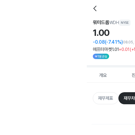
워터드롭
WDH
NYSE
1.
00
-0.08
(-7.41%)
08.05,
애프터마켓
1
.01
+0
.01
(
+
1명 관심
개요
재무제표
재무차