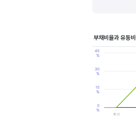
기업의 이익률을 볼 때는 동종 
높은 것으로 판단할 수 있습니다
부채비율과 유동비
Chart
45
Line chart with 2 line
%
View as data table
The chart has 1 X axi
The chart has 2 Y axe
30
%
15
%
0
%
18.12