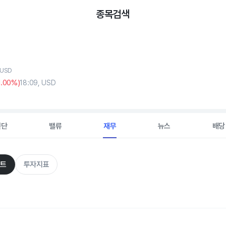
종목검색
 USD
1
.00%)
18:09, USD
진단
밸류
재무
뉴스
배당
트
투자지표