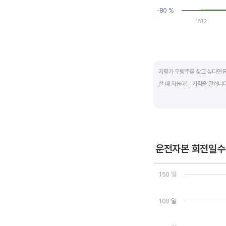
-80 %
18.12
End of interactive ch
저평가 우량주를 찾고 싶다면 R
살 때 지불하는 가격을 말합니다.
일반적으로는 ROE가 높으면 P
됩니다.
ROE는 자기자본이익률이라고 하
운전자본 회전일수
경쟁사와 ROE&PBR을 비교해
Chart
Line chart with 3 line
150 일
View as data table
The chart has 1 X axi
The chart has 2 Y axe
100 일