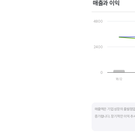
매출과 이익
Chart
Combination chart wi
4800
View as data table
The chart has 1 X axi
The chart has 2 Y axe
2400
0
18.12
End of interactive ch
매출액은 기업 성장의 출발점입
증가합니다. 장기적인 이익 추
반면, 경기에 민감한 철강, 화