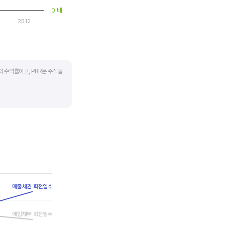
0 배
25.12
의 수익률이고, PBR은 주식을
하락하면 좋은 매수 기회가
 계산합니다. 동종 산업 내
매출채권 회전일수
매입채무 회전일수