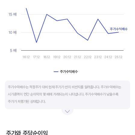
마이너스(-)로 나타납니다.
View as data table, Chart
The chart has 1 X axis displaying categories.
The chart has 1 Y axis displaying values. Data ranges from 7.173
15 배
재무활동 현금흐름은 증자, 차입, 배당을 통해 발생하는 현금유출입을 뜻합니다.
영업활동으로 충분한 현금을 벌고 있는 기업은 금융기관의 차입금을 갚고, 배당을 지급하는
등 현금이 유출되기 때문에 마이너스(-)를 기록합니다.
주가수익배수
10 배
특별한 활동이 있는 일시적인 기간을 제외하고 현금흐름표의 장기적인 구성은 영업활동
5 배
현금흐름 플러스(+), 투자활동 현금흐름 마이너스(-), 재무활동 현금흐름이 마이너스(-)가
16.12
17.12
18.12
19.12
20.12
21.12
22.12
23.12
24.12
25.12
가장 좋습니다.
주가수익배수
End of interactive chart.
주가수익배수는 적정주가 대비 현재 주가가 싼지 비싼지를 알려줍니다. 주가수익배수는
시가총액이 연간 순이익의 몇 배에 거래되는지 나타냅니다. 주가수익배수가 낮을수록
주가가 저평가된 상태입니다.
주가수익배수는 상대가치평가 지표로 동종 산업내 경쟁사나 비슷한 수준의 매출과
이익규모의 기업과 비교하는 것이 좋습니다. 경쟁사 대비 주가수익배수가 낮으면,
상대적으로 싸게 거래된다고 판단합니다.
주가와 주당순이익