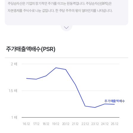
주당순자산은 기업의 장기적인 주가를 이끄는 원동력입니다. 주당순자산(BPS)은
자본총계를 주식수로 나눈 값입니다. 한 주당 주주의 몫이 얼마인지를 나타냅니다.
자본총계는 기본적으로 주주의 몫입니다. 자본총계는 주주가 증자에 참여해 돈을 내는
자본금과 자본잉여금, 순이익을 매년 쌓아 적립한 이익잉여금, 금융상품이나 환율변동
등으로 번 기타포괄이익 등으로 구성됩니다. 기본적으로 사업을 잘해 순이익을 많이 낼수록
자본총계가 빠른 속도로 증가합니다. 이에따라 주가도 오르게 됩니다.
주가매출액배수(PSR)
Chart
그러나, 미국 기업은 한국 기업에 비해 많은 배당금 지급과 자사주 매입 및 소각을 통해
Line chart with 10 data points.
2 배
자본을 크게 늘리지 않는 경우가 많습니다. 이에따라 부채비율(=부채/자본*100%)이나
View as data table, Chart
The chart has 1 X axis displaying categories.
자기자본이익률(순이익/자본총계*100%)처럼 분모에 자본총계를 넣어 계산하는
The chart has 1 Y axis displaying values. Data ranges from 1.183
투자지표는 한국 기업에 비해 상대적으로 높게 나옵니다. 이런 부분을 감안해 미국 기업의
부채비율, 차입금 비중, 주가순자산배수 등을 판단하는 것이 좋습니다.
1.5 배
주가매출액배수
1 배
16.12
17.12
18.12
19.12
20.12
21.12
22.12
23.12
24.12
25.12