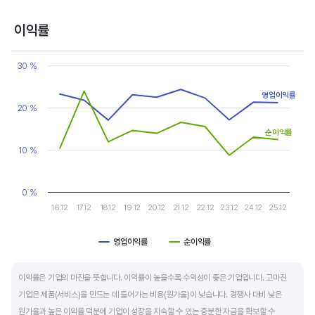
반면, 경기에 민감한 철강, 화학, 조선, 자동차 산업은 경기 변동에 따라 이익의 변동 폭이
매우 클뿐 아니라 수년간 매출액 감소가 이어지기도 합니다. 심할 경우 경기 변동에 따라
이익률
순이익이 흑자와 적자를 반복하는 경우도 있습니다.
Chart
Line chart with 2 lines.
30 %
매출액, 영업이익, 순이익 모두 우상향 하는 기업은 주가도 꾸준히 상승합니다. 주가 상승의
View as data table, Chart
The chart has 1 X axis displaying categories.
출발점이 꾸준한 매출액 증가에서 시작한다는 점을 기억해야 합니다.
영업이익률
The chart has 1 Y axis displaying values. Data ranges from 8.7 
20 %
순이익률
10 %
0 %
16.12
17.12
18.12
19.12
20.12
21.12
22.12
23.12
24.12
25.12
영업이익률
순이익률
End of interactive chart.
이익률은 기업의 마진을 뜻합니다. 이익률이 높을수록 수익성이 좋은 기업입니다. 고마진
기업은 제품(서비스)을 만드는 데 들어가는 비용(원가율)이 낮습니다. 경쟁사 대비 낮은
원가율과 높은 이익률 덕분에 기업이 성장을 지속할 수 있는 충분한 자금을 확보할 수