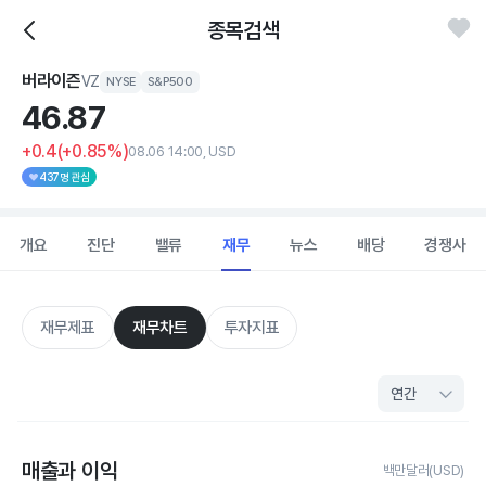
종목검색
버라이즌
VZ
NYSE
S&P500
46.
87
+0.4
(+0.85%)
08.06 14:00, USD
437명 관심
개요
진단
밸류
재무
뉴스
배당
경쟁사
재무제표
재무차트
투자지표
매출과 이익
백만달러(USD)