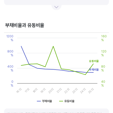
있습니다.
기업의 이익률을 볼 때는 동종 산업내 경쟁사와 비교, 분석하는 게 좋습니다. 경쟁사 대비
높은 이익률을 올리고 있다면, 그 기업은 타사 대비 제품(서비스)의 경쟁력이 높은 것으로
부채비율과 유동비율
판단할 수 있습니다.
Chart
1200
160
Line chart with 2 lines.
%
%
View as data table, Chart
The chart has 1 X axis displaying categories.
The chart has 2 Y axes displaying values, and values.
800
120
%
%
유동비율
400
80
부채비율
%
%
0
40
%
%
19.12
24.12
20.12
25.12
16.12
21.12
17.12
22.12
18.12
23.12
부채비율
유동비율
End of interactive chart.