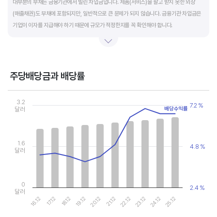
대부분의 부채는 금융기관에서 빌린 차입금입니다. 제품(서비스)을 팔고 받지 못한 외상
(매출채권)도 부채에 포함되지만, 일반적으로 큰 문제가 되지 않습니다. 금융기관 차입금은
기업이 이자를 지급해야 하기 때문에 규모가 적정한지를 꼭 확인해야 합니다.
부채비율과 유동비율은 기업의 단기적인 재무 안전성을 나타냅니다. 부채비율은 낮을수록,
유동비율은 높을수록 재무 안전성이 높은 기업입니다. 이 비율도 동종 산업내 경쟁사와
비교해서 보는 것이 좋습니다. 그외 이자보상배율과 현금흐름표를 함께 체크하면, 부도
주당배당금과 배당률
위험이 있는 기업을 쉽게 걸러낼 수 있습니다.
Chart
Combination chart with 2 data series.
3.2
7.2 %
View as data table, Chart
달러
배당수익률
The chart has 1 X axis displaying categories.
The chart has 2 Y axes displaying values, and values.
1.6
4.8 %
달러
0
2.4 %
달러
16.12
17.12
18.12
19.12
20.12
21.12
22.12
23.12
24.12
25.12