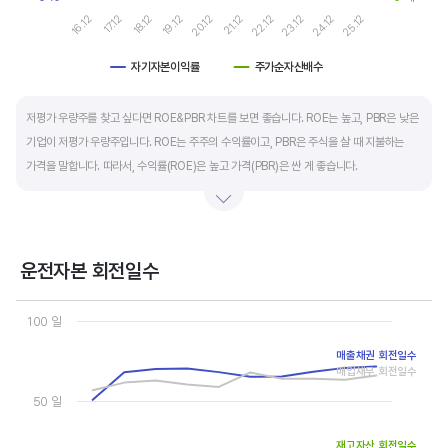
19.12
24.12
20.12
25.12
16.12
21.12
17.12
22.12
18.12
23.12
자기자본이익률
주가순자산배수
End of interactive chart.
저평가 우량주를 찾고 싶다면 ROE&PBR 차트를 보면 좋습니다. ROE는 높고, PBR은 낮은
기업이 저평가 우량주입니다. ROE는 주주의 수익률이고, PBR은 주식을 살 때 지불하는
가격을 말합니다. 따라서, 수익률(ROE)은 높고 가격(PBR)은 싼 게 좋습니다.
일반적으로는 ROE가 높으면 PBR도 높습니다. 그러나, 개별 기업의 이익과 관계없이 시장
급락이나 외부 충격 등으로 가격(PBR)이 하락하면 좋은 매수 기회가 됩니다.
운전자본 회전일수
ROE는 자기자본이익률이라고 하며 (순이익/자본총계)*100% 로 계산합니다. PBR은
Chart
주가순자산배수라고 하며 (시가총액/자본총계)로 계산합니다. 동종 산업 내 경쟁사와
Line chart with 3 lines.
100 일
ROE&PBR을 비교해서 보면 더 유용합니다.
View as data table, Chart
매출채권 회전일수
The chart has 1 X axis displaying categories.
매입채무 회전일수
The chart has 2 Y axes displaying values, and values.
50 일
재고자산 회전일수