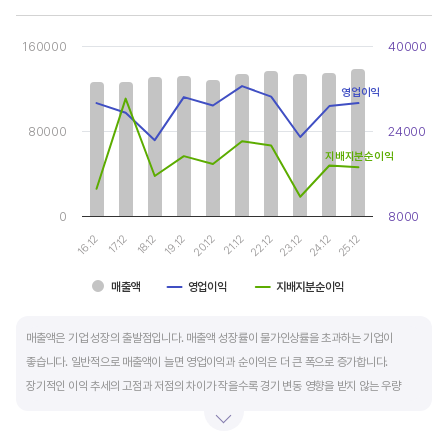
Chart
Combination chart with 3 data series.
160000
40000
View as data table, Chart
The chart has 1 X axis displaying categories.
The chart has 2 Y axes displaying values, and values.
영업이익
80000
24000
지배지분순이익
0
8000
16.12
21.12
19.12
24.12
17.12
22.12
20.12
25.12
18.12
23.12
매출액
영업이익
지배지분순이익
End of interactive chart.
매출액은 기업 성장의 출발점입니다. 매출액 성장률이 물가인상률을 초과하는 기업이
좋습니다. 일반적으로 매출액이 늘면 영업이익과 순이익은 더 큰 폭으로 증가합니다.
장기적인 이익 추세의 고점과 저점의 차이가 작을수록 경기 변동 영향을 받지 않는 우량
기업입니다.