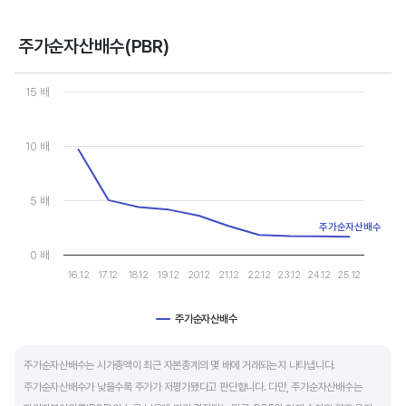
- 강력매수 검토 : 주당순이익 증가, 주가 하락 또는 횡보
- 매수 검토 : 주당순이익 증가, 주가 상승
주가순자산배수(PBR)
- 매도 검토 : 주당순이익 감소, 주가 횡보 또는 하락
Chart
- 강력매도 검토 : 주당순이익 감소, 주가 상승
Line chart with 10 data points.
15 배
View as data table, Chart
The chart has 1 X axis displaying categories.
주당순이익이 증가해도 시장 전체적인 악재로 주가가 급락하면 좋은 매수 기회가 됩니다.
The chart has 1 Y axis displaying values. Data ranges from 1.64
10 배
주가수익배수(PER) 차트와 함께 분석하면 더 유용합니다.
5 배
주가순자산배수
0 배
16.12
17.12
18.12
19.12
20.12
21.12
22.12
23.12
24.12
25.12
주가순자산배수
End of interactive chart.
주가순자산배수는 시가총액이 최근 자본총계의 몇 배에 거래되는지 나타냅니다.
주가순자산배수가 낮을수록 주가가 저평가됐다고 판단합니다. 다만, 주가순자산배수는