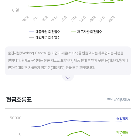
0 일
16.12
17.12
18.12
19.12
20.12
21.12
22.12
23.12
24.12
25.12
매출채권 회전일수
재고자산 회전일수
매입채무 회전일수
End of interactive chart.
운전자본(Working Capital)은 기업이 제품(서비스)를 만들고 파는데 투입되는 자본을
말합니다. 원재료 구입비는 물론 재고도 포함되며, 제품 판매 후 받지 못한 돈(매출채권)이나
원재료 매입 후 지급하지 않은 돈(매입채무) 등을 모두 포함합니다.
제조업의 운전자본 규모는 기업의 매출액 규모와 연동됩니다. 매출액이 많으면 제품생산을
위해 투입할 원재료 비용이나 매출채권도 더 많이 필요하기 때문에 운전자본 규모도
높습니다. 따라서 운전자본 규모 보다는 현금이 잘 돌고 있는지를 확인할 수 있는 운전자본
현금흐름표
백만달러(USD)
회전일수를 확인하는 것이 좋습니다.
Chart
Line chart with 3 lines.
50000
운전자본 회전일수는 낮을 수록 좋습니다. 운전자본 회전일수가 낮으면 회사의 현금 회전이
영업활동
View as data table, Chart
The chart has 1 X axis displaying categories.
빠릅니다. 현금 → 원재료 → 제품 → 매출채권 → 현금으로 회수되는 기간이 짧아 회사의
The chart has 1 Y axis displaying values. Data ranges from -67
재무활동
자금 운영에 유리합니다.
0