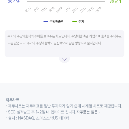
30.4 달러
36 달러
17.12
22.12
16.12
21.12
20.12
25.12
19.12
24.12
18.12
23.12
주당매출액
주가
End of interactive chart.
주가와 주당매출액의 추이를 보여주는 차트입니다. 주당매출액은 기업의 매출액을 주식수로
나눈 값입니다. 주가와 주당매출액도 일반적으로 같은 방향으로 움직입니다.
적자 등으로 인해 순이익이 마이너스(-)인 기업의 주가수익배수(PER)나 주가현금흐름배수
(PCR)로 밸류에이션을 측정하기에는 한계가 있을때 PSR 지표를 활용합니다.
경기변동형 기업이나 턴 어라운드 기업의 밸류에이션을 가늠할때도 유용합니다.
재무차트
재무차트는 재무제표를 일반 투자자가 알기 쉽게 시계열 차트로 제공합니다.
SEC 실적발표 후 1~2일 내 업데이트 됩니다.
자주묻는 질문
출처 : NASDAQ, 초이스스탁US 데이터