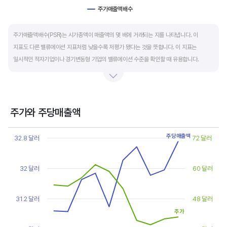
주가매출액배수
End of interactive chart.
주가매출액배수(PSR)는 시가총액이 매출액의 몇 배에 거래되는 지를 나타냅니다. 이
지표도 다른 밸류에이션 지표처럼 낮을수록 저평가 됐다는 것을 뜻합니다. 이 지표는
일시적인 적자기업이나 경기변동형 기업의 밸류에이션 수준을 확인할 때 유용합니다.
켄 피셔는 PSR이 1.5 이하면 싸고, 3~6배까지 올랐다면 매도 시점이라고 조언합니다.
주가와 주당매출액
Chart
주당매출액
Line chart with 2 lines.
32.8 달러
72 달러
View as data table, Chart
The chart has 1 X axis displaying categories.
The chart has 2 Y axes displaying values, and values.
32 달러
60 달러
31.2 달러
48 달러
주가