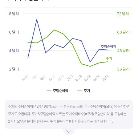
Chart
또한, 기업의 10년 정도의 장기적인 주가수익배수 추이를 함께 보는 것이 좋습니다.
Line chart with 2 lines.
8 달러
72 달러
순이익이 성장할때와 감소할때 주가수익배수는 다르게 평가받습니다. 순이익 성장률이
View as data table, Chart
The chart has 1 X axis displaying categories.
높으면 주가수익배수도 높게 평가 받습니다. 이는 순이익 성장률이 높으면 주가도 크게
The chart has 2 Y axes displaying values, and values.
6 달러
60 달러
상승한다는 뜻입니다.
주당순이익
10년 간 장기적인 주가수익배수의 움직임과 최고, 최저점을 확인한 후, 현재 시점
4 달러
48 달러
주가수익배수와 비교해 주가가 싼지 비싼지를 평가하는게 좋습니다. 일반적으로 장기적인
주가
주가수익배수의 평균 정도에 있으면 매수를 검토하고, 역사적인 최고점 수준에 있다면
2 달러
36 달러
이익이 더 성장할 수 있을지 더 꼼꼼히 살피고 유의해야 합니다.
20.12
25.12
17.12
22.12
19.12
24.12
16.12
21.12
18.12
23.12
주당순이익
주가
End of interactive chart.
주가와 주당순이익은 같은 방향으로 걷는 친구와도 같습니다. 주당순이익(EPS)이 증가하면
주가도 오릅니다. 주가&주당순이익 차트는 주가수익배수(=주가/주당순이익)를 구성하는
2가지 요인을 분석해 현재 주가수익배수가 적절한지를 판단하는데 사용합니다.
일반적으로 아래 4가지 유형으로 분석할 수 있습니다.