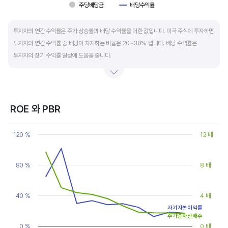
주당배당금
배당수익률
End of interactive chart.
투자자의 연간 수익률은 주가 상승률과 배당 수익률을 더한 값입니다. 미국 주식에 투자하면
투자자의 연간 수익률 중 배당이 차지하는 비율은 20~30% 입니다. 배당 수익률은
투자자의 장기 수익률 달성에 도움을 줍니다.
배당은 기업의 순이익 중 일부를 주주에게 현금 또는 주식으로 나눠주는 것입니다. 우량
기업은 배당금을 매년 꾸준히 늘려 지급합니다. 시가배당률은 주식 매수가 대비
주당배당금의 비율입니다. 예를 들어 A 주식을 주당 100 달러에 매수하고 주당배당금으로
ROE 와 PBR
5 달러를 받았다면, 시가배당률은 5%(=5달러/100달러*100%)가 됩니다. 시가배당률이
Chart
정기 예금금리의 1.5 배 이상이면 매력적인 배당주로 볼 수 있습니다. 정기 예금금리가 1%
Line chart with 2 lines.
120 %
12 배
라고 하면, 시가배당률은 1.5% 이상이면 배당 매력이 있는 기업이고 배당수익률은
View as data table, Chart
The chart has 1 X axis displaying categories.
높을수록 좋습니다.
The chart has 2 Y axes displaying values, and values.
80 %
8 배
40 %
4 배
자기자본이익률
주가순자산배수
0 %
0 배