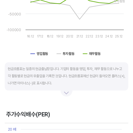
투자활동
운전자본 회전일수는 매출채권 회전일수 + 재고자산 회전일수 - 매입채무 회전일수로
-50000
계산합니다. 매출채권 회전일수는 제품 판매 후 거래처로부터 현금으로 회수하는데 걸리는
일수를 말하며 낮을수록 좋습니다. 재고자산 회전일수는 원재료를 매입해 생산, 판매할
-100000
때까지 걸리는 일수를 말하며 낮을수록 좋습니다. 매입채무 회전일수는 원재료 매입 후
16.12
17.12
18.12
19.12
20.12
21.12
22.12
23.12
24.12
25.12
거래처에 대금을 지급할때까지 걸리는 일수를 말하며 높을수록 기업에는 좋지만,
거래처에는 대금을 늦게 지급한다는 의미라 상생이란 측면에선 고려해야할 부분도
영업활동
투자활동
재무활동
있습니다.
End of interactive chart.
현금흐름표는 일종의 현금출납장입니다. 기업의 활동을 영업, 투자, 재무 활동으로 나누고
각 활동별로 현금의 유출입을 기록한 것입니다. 현금흐름표에선 현금이 들어오면 플러스(+),
나가면 마이너스(-)로 표시합니다.
영업활동 현금흐름은 순이익을 기본으로 영업활동에서 생긴 현금유출입을 말합니다. 우량
기업의 영업활동 현금흐름은 플러스(+)를 꾸준히 유지합니다.
주가수익배수(PER)
투자활동 현금흐름은 기업의 기계 및 공장증설이나 금융자산 거래에서 발생하는
Chart
현금유출입을 말합니다. 일반적으로 성장을 위한 투자 집행으로 현금이 유출되기 때문에
Line chart with 10 data points.
20 배