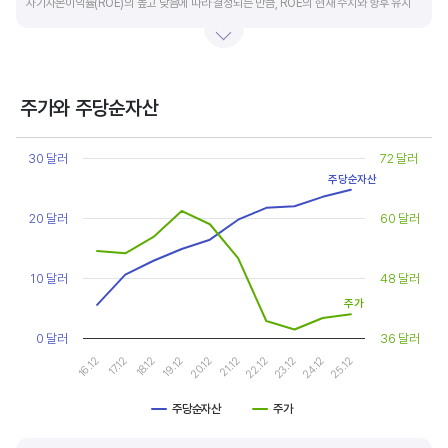
자기자본이익률(ROE)의 높고 낮음에 따라 결정되는 만큼, ROE의 현재 수치와 향후 유지
가능성에 대한 분석이 필요합니다.
일반적으로 ROE가 높으면 PBR도 높습니다. ROE가 높지만 다른 기업에 비해 PBR이 낮게
거래되면 주가가 저평가된 것으로 판단합니다. ROE&PBR 차트를 함께 보고 분석하는 것을
주가와 주당순자산
추천합니다.
Chart
Line chart with 2 lines.
30 달러
72 달러
기업의 10년 정도의 장기적인 주가순자산배수 추이를 확인하는 것이 좋습니다.
View as data table, Chart
주당순자산
The chart has 1 X axis displaying categories.
주가순자산배수는 자기자본이익률이 높을때와 낮을때에 따라 다르게 평가받습니다. 현재
The chart has 2 Y axes displaying values, and values.
20 달러
60 달러
ROE와 비슷한 ROE를 기록한 과거년도를 찾고, 그 당시 시장에서 평가 받은
주가순자산배수(PBR)를 확인해 현재 주가의 저평가 여부를 판단하는 것이 좋습니다.
10 달러
48 달러
주가
0 달러
36 달러
17.12
22.12
16.12
21.12
20.12
25.12
19.12
24.12
18.12
23.12
주당순자산
주가
End of interactive chart.