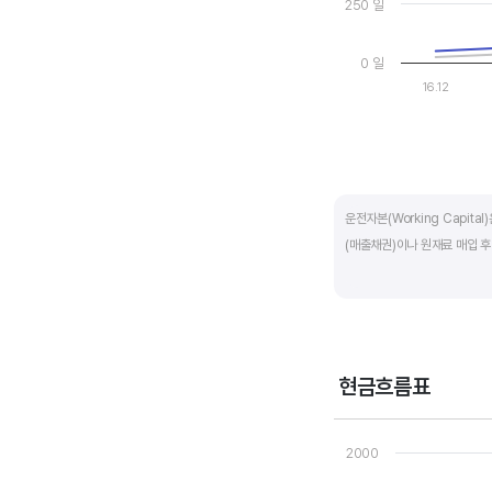
250 일
0 일
16.12
End of interactive ch
운전자본(Working Capit
(매출채권)이나 원재료 매입 후
제조업의 운전자본 규모는 기업
운전자본 규모도 높습니다. 따
운전자본 회전일수는 낮을 수록
현금흐름표
기간이 짧아 회사의 자금 운영
Chart
Line chart with 3 line
2000
운전자본 회전일수는 매출채권 
View as data table
The chart has 1 X axi
회수하는데 걸리는 일수를 말하