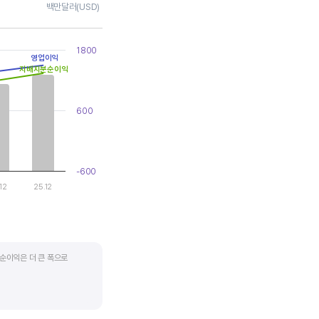
백만달러(USD)
1800
영업이익
지배지분순이익
600
-600
12
25.12
순이익은 더 큰 폭으로
지기도 합니다. 심할 경우 경기