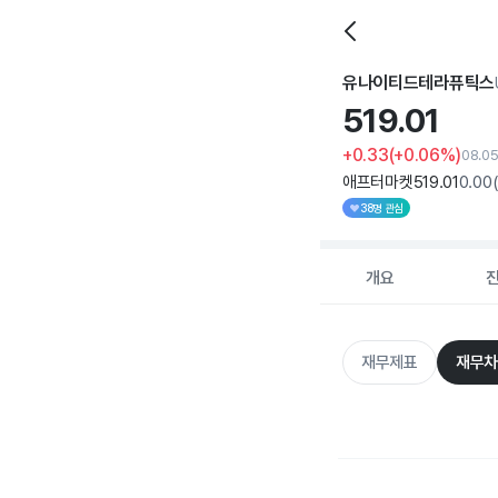
유나이티드테라퓨틱스
519.
01
+0.33
(+0.06%)
08.05
애프터마켓
519
.01
0
.00
38명 관심
개요
재무제표
재무차