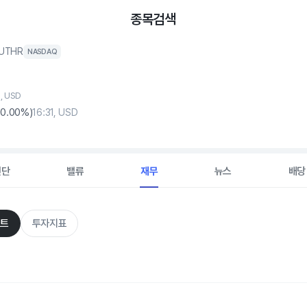
종목검색
UTHR
NASDAQ
, USD
(
0
.00%)
16:31, USD
진단
밸류
재무
뉴스
배당
트
투자지표