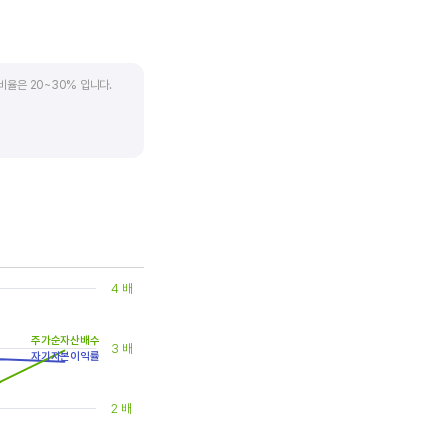
비율은 20~30% 입니다.
. 시가배당률은 주식 매수가
(=5달러/100달러*100%)가
은 1.5% 이상이면 배당
4 배
주가순자산배수
3 배
자기자본이익률
2 배