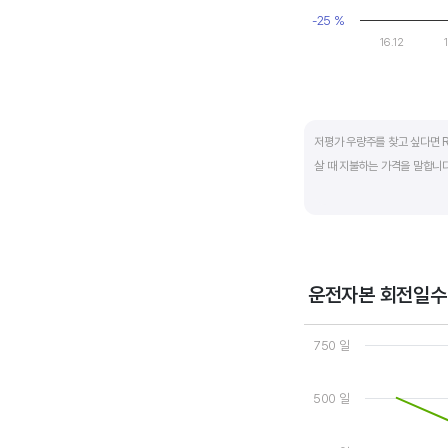
-25 %
16.12
End of interactive ch
저평가 우량주를 찾고 싶다면 R
살 때 지불하는 가격을 말합니다.
일반적으로는 ROE가 높으면 P
됩니다.
ROE는 자기자본이익률이라고 하
운전자본 회전일수
경쟁사와 ROE&PBR을 비교해
Chart
Line chart with 3 line
750 일
View as data table
The chart has 1 X axi
The chart has 2 Y axe
500 일