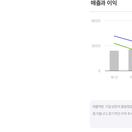
매출과 이익
Chart
Combination chart wi
4000
View as data table
The chart has 1 X axi
The chart has 2 Y axe
2000
0
16.12
1
End of interactive ch
매출액은 기업 성장의 출발점입
증가합니다. 장기적인 이익 추
반면, 경기에 민감한 철강, 화