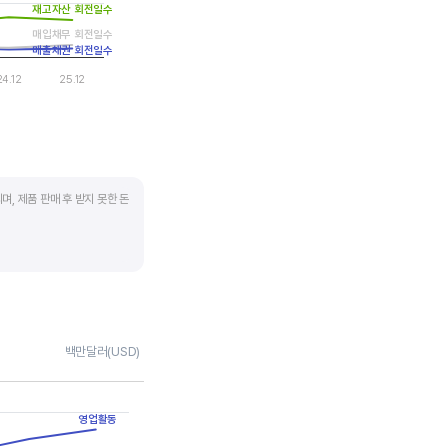
재고자산 회전일수
매입채무 회전일수
매출채권 회전일수
24.12
25.12
며, 제품 판매 후 받지 못한 돈
 많이 필요하기 때문에
좋습니다.
채권 → 현금으로 회수되는
백만달러(USD)
 거래처로부터 현금으로
영업활동
며 낮을수록 좋습니다. 매입채무