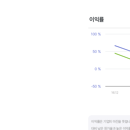
변동에 따라 순이익이 흑자와 
매출액, 영업이익, 순이익 모
이익률
Chart
Line chart with 2 line
100 %
View as data table
The chart has 1 X axi
The chart has 1 Y axi
50 %
0 %
-50 %
16.12
End of interactive ch
이익률은 기업의 마진을 뜻합니
대비 낮은 원가율과 높은 이익률