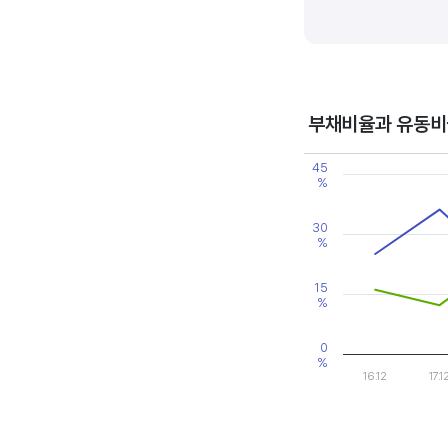
기업의 이익률을 볼 때는 동종 
높은 것으로 판단할 수 있습니다
부채비율과 유동비
Chart
45
Line chart with 2 line
%
View as data table
The chart has 1 X axi
The chart has 2 Y axe
30
%
15
%
0
%
16.12
17.1