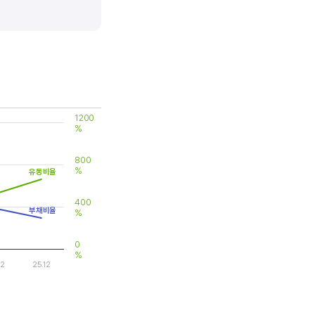
 대비 제품(서비스)의 경쟁력이
1200
%
800
%
유동비율
400
부채비율
%
0
%
12
25.12