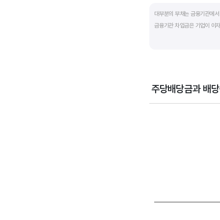
End of interactive ch
대부분의 부채는 금융기관에서 
금융기관 차입금은 기업이 이자
부채비율과 유동비율은 기업의 
산업내 경쟁사와 비교해서 보는
주당배당금과 배당
Chart
Combination chart wi
View as data table
The chart has 1 X axi
The chart has 2 Y axe