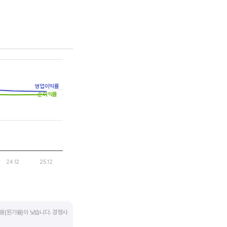
는 점을 기억해야 합니다.
영업이익률
순이익률
24.12
25.12
용(원가율)이 낮습니다. 경쟁사