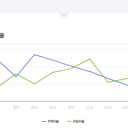
산업내 경쟁사와 비교, 분석하는 게 좋습니다. 경쟁사 대비 높은 이익률을 올리고 있다면, 그 기업은 타사
.
율
s.
, Chart
s displaying categories.
s displaying values, and values.
2
18.12
19.12
20.12
21.12
22.12
23.12
24.
부채비율
유동비율