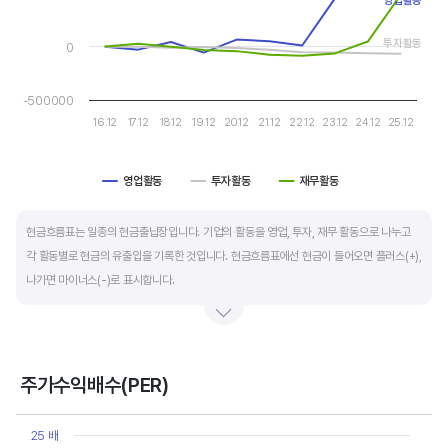
영업활동
운전자본 회전일수는 매출채권 회전일수 + 재고자산 회전일수 - 매입채무 회전일수로
투자활동
0
계산합니다. 매출채권 회전일수는 제품 판매 후 거래처로부터 현금으로 회수하는데 걸리는
일수를 말하며 낮을수록 좋습니다. 재고자산 회전일수는 원재료를 매입해 생산, 판매할
-500000
때까지 걸리는 일수를 말하며 낮을수록 좋습니다. 매입채무 회전일수는 원재료 매입 후
16.12
17.12
18.12
19.12
20.12
21.12
22.12
23.12
24.12
25.12
거래처에 대금을 지급할때까지 걸리는 일수를 말하며 높을수록 기업에는 좋지만,
거래처에는 대금을 늦게 지급한다는 의미라 상생이란 측면에선 고려해야할 부분도
영업활동
투자활동
재무활동
있습니다.
End of interactive chart.
현금흐름표는 일종의 현금출납장입니다. 기업의 활동을 영업, 투자, 재무 활동으로 나누고
각 활동별로 현금의 유출입을 기록한 것입니다. 현금흐름표에선 현금이 들어오면 플러스(+),
나가면 마이너스(-)로 표시합니다.
영업활동 현금흐름은 순이익을 기본으로 영업활동에서 생긴 현금유출입을 말합니다. 우량
기업의 영업활동 현금흐름은 플러스(+)를 꾸준히 유지합니다.
주가수익배수(PER)
투자활동 현금흐름은 기업의 기계 및 공장증설이나 금융자산 거래에서 발생하는
Chart
현금유출입을 말합니다. 일반적으로 성장을 위한 투자 집행으로 현금이 유출되기 때문에
Line chart with 10 data points.
25 배