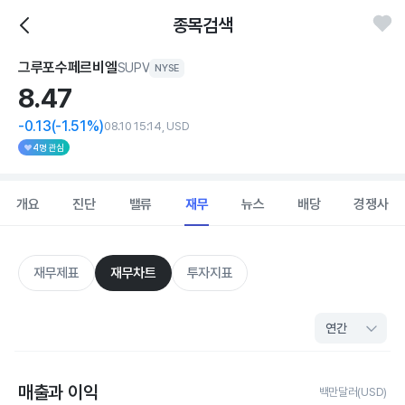
종목검색
그루포수페르비엘
SUPV
NYSE
8.
47
-0.13
(-1.51%)
08.10 15:14, USD
4명 관심
개요
진단
밸류
재무
뉴스
배당
경쟁사
재무제표
재무차트
투자지표
매출과 이익
백만달러(USD)