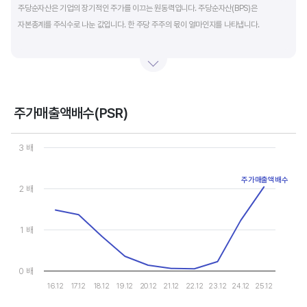
주당순자산은 기업의 장기적인 주가를 이끄는 원동력입니다. 주당순자산(BPS)은
자본총계를 주식수로 나눈 값입니다. 한 주당 주주의 몫이 얼마인지를 나타냅니다.
자본총계는 기본적으로 주주의 몫입니다. 자본총계는 주주가 증자에 참여해 돈을 내는
자본금과 자본잉여금, 순이익을 매년 쌓아 적립한 이익잉여금, 금융상품이나 환율변동
등으로 번 기타포괄이익 등으로 구성됩니다. 기본적으로 사업을 잘해 순이익을 많이 낼수록
자본총계가 빠른 속도로 증가합니다. 이에따라 주가도 오르게 됩니다.
주가매출액배수(PSR)
Chart
그러나, 미국 기업은 한국 기업에 비해 많은 배당금 지급과 자사주 매입 및 소각을 통해
Line chart with 10 data points.
3 배
자본을 크게 늘리지 않는 경우가 많습니다. 이에따라 부채비율(=부채/자본*100%)이나
View as data table, Chart
The chart has 1 X axis displaying categories.
자기자본이익률(순이익/자본총계*100%)처럼 분모에 자본총계를 넣어 계산하는
주가매출액배수
The chart has 1 Y axis displaying values. Data ranges from 0.0
2 배
투자지표는 한국 기업에 비해 상대적으로 높게 나옵니다. 이런 부분을 감안해 미국 기업의
부채비율, 차입금 비중, 주가순자산배수 등을 판단하는 것이 좋습니다.
1 배
0 배
16.12
17.12
18.12
19.12
20.12
21.12
22.12
23.12
24.12
25.12