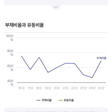
있습니다.
기업의 이익률을 볼 때는 동종 산업내 경쟁사와 비교, 분석하는 게 좋습니다. 경쟁사 대비
높은 이익률을 올리고 있다면, 그 기업은 타사 대비 제품(서비스)의 경쟁력이 높은 것으로
부채비율과 유동비율
판단할 수 있습니다.
Chart
1000
Line chart with 2 lines.
%
View as data table, Chart
The chart has 1 X axis displaying categories.
The chart has 2 Y axes displaying values, and values.
800
%
부채비율
600
%
400
%
16.12
17.12
18.12
19.12
20.12
21.12
22.12
23.12
24.12
25.12
부채비율
유동비율
End of interactive chart.