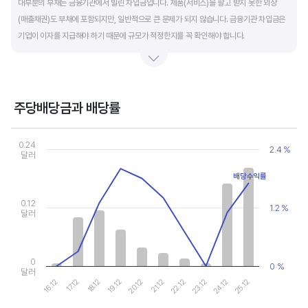
대부분의 부채는 금융기관에서 빌린 차입금입니다. 제품(서비스)을 팔고 받지 못한 외상
(매출채권)도 부채에 포함되지만, 일반적으로 큰 문제가 되지 않습니다. 금융기관 차입금은
기업이 이자를 지급해야 하기 때문에 규모가 적정한지를 꼭 확인해야 합니다.
부채비율과 유동비율은 기업의 단기적인 재무 안전성을 나타냅니다. 부채비율은 낮을수록,
유동비율은 높을수록 재무 안전성이 높은 기업입니다. 이 비율도 동종 산업내 경쟁사와
비교해서 보는 것이 좋습니다. 그외 이자보상배율과 현금흐름표를 함께 체크하면, 부도
주당배당금과 배당률
위험이 있는 기업을 쉽게 걸러낼 수 있습니다.
Chart
Combination chart with 2 data series.
0.24
2.4 %
View as data table, Chart
달러
The chart has 1 X axis displaying categories.
배당수익률
The chart has 2 Y axes displaying values, and values.
0.12
1.2 %
달러
0
0 %
달러
16.12
17.12
18.12
19.12
20.12
21.12
22.12
23.12
24.12
25.12