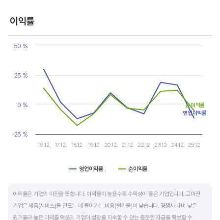
반면, 경기에 민감한 철강, 화학, 조선, 자동차 산업은 경기 변동에 따라 이익의 변동 폭이
매우 클뿐 아니라 수년간 매출액 감소가 이어지기도 합니다. 심할 경우 경기 변동에 따라
이익률
순이익이 흑자와 적자를 반복하는 경우도 있습니다.
Chart
Line chart with 2 lines.
50 %
매출액, 영업이익, 순이익 모두 우상향 하는 기업은 주가도 꾸준히 상승합니다. 주가 상승의
View as data table, Chart
The chart has 1 X axis displaying categories.
출발점이 꾸준한 매출액 증가에서 시작한다는 점을 기억해야 합니다.
The chart has 1 Y axis displaying values. Data ranges from -17.7
25 %
0 %
순이익률
영업이익률
-25 %
16.12
17.12
18.12
19.12
20.12
21.12
22.12
23.12
24.12
25.12
영업이익률
순이익률
End of interactive chart.
이익률은 기업의 마진을 뜻합니다. 이익률이 높을수록 수익성이 좋은 기업입니다. 고마진
기업은 제품(서비스)을 만드는 데 들어가는 비용(원가율)이 낮습니다. 경쟁사 대비 낮은
원가율과 높은 이익률 덕분에 기업이 성장을 지속할 수 있는 충분한 자금을 확보할 수