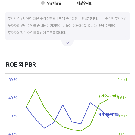
주당배당금
배당수익률
End of interactive chart.
투자자의 연간 수익률은 주가 상승률과 배당 수익률을 더한 값입니다. 미국 주식에 투자하면
투자자의 연간 수익률 중 배당이 차지하는 비율은 20~30% 입니다. 배당 수익률은
투자자의 장기 수익률 달성에 도움을 줍니다.
배당은 기업의 순이익 중 일부를 주주에게 현금 또는 주식으로 나눠주는 것입니다. 우량
기업은 배당금을 매년 꾸준히 늘려 지급합니다. 시가배당률은 주식 매수가 대비
주당배당금의 비율입니다. 예를 들어 A 주식을 주당 100 달러에 매수하고 주당배당금으로
ROE 와 PBR
5 달러를 받았다면, 시가배당률은 5%(=5달러/100달러*100%)가 됩니다. 시가배당률이
Chart
정기 예금금리의 1.5 배 이상이면 매력적인 배당주로 볼 수 있습니다. 정기 예금금리가 1%
Line chart with 2 lines.
80 %
2.4 배
라고 하면, 시가배당률은 1.5% 이상이면 배당 매력이 있는 기업이고 배당수익률은
View as data table, Chart
The chart has 1 X axis displaying categories.
높을수록 좋습니다.
The chart has 2 Y axes displaying values, and values.
주가순자산배수
40 %
1.6 배
자기자본이익률
0 %
0.8 배
-40 %
0 배