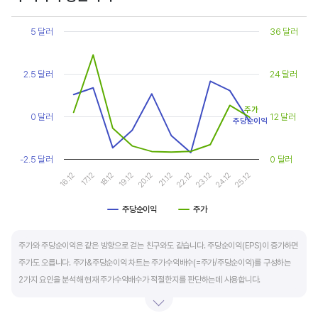
Chart
또한, 기업의 10년 정도의 장기적인 주가수익배수 추이를 함께 보는 것이 좋습니다.
Line chart with 2 lines.
5 달러
36 달러
순이익이 성장할때와 감소할때 주가수익배수는 다르게 평가받습니다. 순이익 성장률이
View as data table, Chart
The chart has 1 X axis displaying categories.
높으면 주가수익배수도 높게 평가 받습니다. 이는 순이익 성장률이 높으면 주가도 크게
The chart has 2 Y axes displaying values, and values.
2.5 달러
24 달러
상승한다는 뜻입니다.
10년 간 장기적인 주가수익배수의 움직임과 최고, 최저점을 확인한 후, 현재 시점
주가
0 달러
12 달러
주당순이익
주가수익배수와 비교해 주가가 싼지 비싼지를 평가하는게 좋습니다. 일반적으로 장기적인
주가수익배수의 평균 정도에 있으면 매수를 검토하고, 역사적인 최고점 수준에 있다면
-2.5 달러
0 달러
이익이 더 성장할 수 있을지 더 꼼꼼히 살피고 유의해야 합니다.
16.12
17.12
18.12
19.12
20.12
21.12
22.12
23.12
24.12
25.12
주당순이익
주가
End of interactive chart.
주가와 주당순이익은 같은 방향으로 걷는 친구와도 같습니다. 주당순이익(EPS)이 증가하면
주가도 오릅니다. 주가&주당순이익 차트는 주가수익배수(=주가/주당순이익)를 구성하는
2가지 요인을 분석해 현재 주가수익배수가 적절한지를 판단하는데 사용합니다.
일반적으로 아래 4가지 유형으로 분석할 수 있습니다.