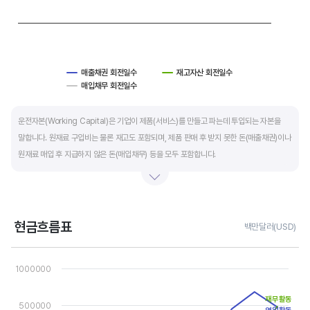
매출채권 회전일수
재고자산 회전일수
매입채무 회전일수
End of interactive chart.
운전자본(Working Capital)은 기업이 제품(서비스)를 만들고 파는데 투입되는 자본을
말합니다. 원재료 구입비는 물론 재고도 포함되며, 제품 판매 후 받지 못한 돈(매출채권)이나
원재료 매입 후 지급하지 않은 돈(매입채무) 등을 모두 포함합니다.
제조업의 운전자본 규모는 기업의 매출액 규모와 연동됩니다. 매출액이 많으면 제품생산을
위해 투입할 원재료 비용이나 매출채권도 더 많이 필요하기 때문에 운전자본 규모도
높습니다. 따라서 운전자본 규모 보다는 현금이 잘 돌고 있는지를 확인할 수 있는 운전자본
현금흐름표
백만달러(USD)
회전일수를 확인하는 것이 좋습니다.
Chart
Line chart with 3 lines.
1000000
운전자본 회전일수는 낮을 수록 좋습니다. 운전자본 회전일수가 낮으면 회사의 현금 회전이
View as data table, Chart
The chart has 1 X axis displaying categories.
빠릅니다. 현금 → 원재료 → 제품 → 매출채권 → 현금으로 회수되는 기간이 짧아 회사의
The chart has 1 Y axis displaying values. Data ranges from -8
재무활동
자금 운영에 유리합니다.
500000