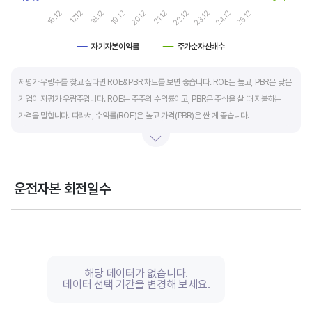
19.12
24.12
20.12
25.12
16.12
21.12
17.12
22.12
18.12
23.12
자기자본이익률
주가순자산배수
End of interactive chart.
저평가 우량주를 찾고 싶다면 ROE&PBR 차트를 보면 좋습니다. ROE는 높고, PBR은 낮은
기업이 저평가 우량주입니다. ROE는 주주의 수익률이고, PBR은 주식을 살 때 지불하는
가격을 말합니다. 따라서, 수익률(ROE)은 높고 가격(PBR)은 싼 게 좋습니다.
일반적으로는 ROE가 높으면 PBR도 높습니다. 그러나, 개별 기업의 이익과 관계없이 시장
급락이나 외부 충격 등으로 가격(PBR)이 하락하면 좋은 매수 기회가 됩니다.
운전자본 회전일수
ROE는 자기자본이익률이라고 하며 (순이익/자본총계)*100% 로 계산합니다. PBR은
Chart
주가순자산배수라고 하며 (시가총액/자본총계)로 계산합니다. 동종 산업 내 경쟁사와
Line chart with 3 lines.
ROE&PBR을 비교해서 보면 더 유용합니다.
View as data table, Chart
The chart has 1 X axis displaying categories.
The chart has 2 Y axes displaying values, and values.
해당 데이터가 없습니다.
데이터 선택 기간을 변경해 보세요.