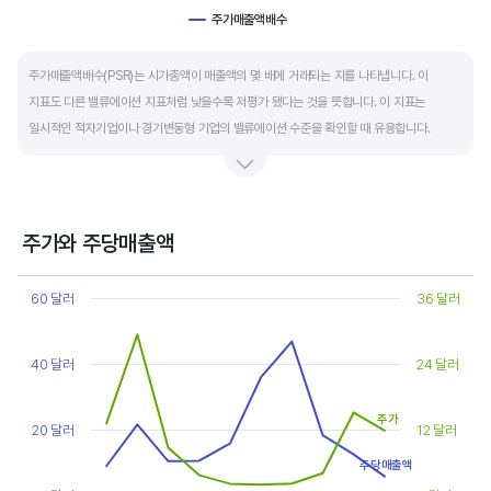
주가매출액배수
End of interactive chart.
주가매출액배수(PSR)는 시가총액이 매출액의 몇 배에 거래되는 지를 나타냅니다. 이
지표도 다른 밸류에이션 지표처럼 낮을수록 저평가 됐다는 것을 뜻합니다. 이 지표는
일시적인 적자기업이나 경기변동형 기업의 밸류에이션 수준을 확인할 때 유용합니다.
켄 피셔는 PSR이 1.5 이하면 싸고, 3~6배까지 올랐다면 매도 시점이라고 조언합니다.
주가와 주당매출액
Chart
Line chart with 2 lines.
60 달러
36 달러
View as data table, Chart
The chart has 1 X axis displaying categories.
The chart has 2 Y axes displaying values, and values.
40 달러
24 달러
주가
20 달러
12 달러
주당매출액