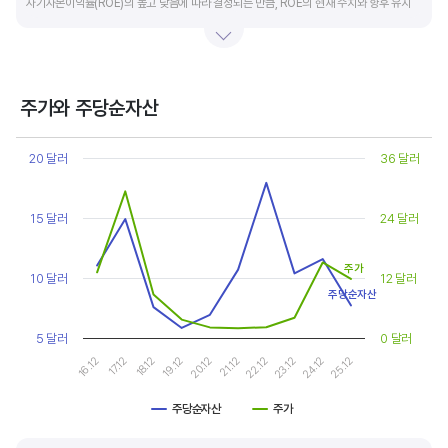
자기자본이익률(ROE)의 높고 낮음에 따라 결정되는 만큼, ROE의 현재 수치와 향후 유지
가능성에 대한 분석이 필요합니다.
일반적으로 ROE가 높으면 PBR도 높습니다. ROE가 높지만 다른 기업에 비해 PBR이 낮게
거래되면 주가가 저평가된 것으로 판단합니다. ROE&PBR 차트를 함께 보고 분석하는 것을
주가와 주당순자산
추천합니다.
Chart
Line chart with 2 lines.
20 달러
36 달러
기업의 10년 정도의 장기적인 주가순자산배수 추이를 확인하는 것이 좋습니다.
View as data table, Chart
The chart has 1 X axis displaying categories.
주가순자산배수는 자기자본이익률이 높을때와 낮을때에 따라 다르게 평가받습니다. 현재
The chart has 2 Y axes displaying values, and values.
15 달러
24 달러
ROE와 비슷한 ROE를 기록한 과거년도를 찾고, 그 당시 시장에서 평가 받은
주가순자산배수(PBR)를 확인해 현재 주가의 저평가 여부를 판단하는 것이 좋습니다.
주가
10 달러
12 달러
주당순자산
5 달러
0 달러
17.12
22.12
16.12
21.12
20.12
25.12
19.12
24.12
18.12
23.12
주당순자산
주가
End of interactive chart.