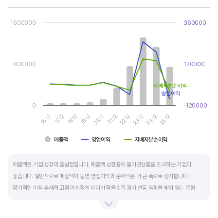
Chart
Combination chart with 3 data series.
1600000
360000
View as data table, Chart
The chart has 1 X axis displaying categories.
The chart has 2 Y axes displaying values, and values.
800000
120000
지배지분순이익
영업이익
0
-120000
19.12
24.12
20.12
25.12
16.12
21.12
17.12
22.12
18.12
23.12
매출액
영업이익
지배지분순이익
End of interactive chart.
매출액은 기업 성장의 출발점입니다. 매출액 성장률이 물가인상률을 초과하는 기업이
좋습니다. 일반적으로 매출액이 늘면 영업이익과 순이익은 더 큰 폭으로 증가합니다.
장기적인 이익 추세의 고점과 저점의 차이가 작을수록 경기 변동 영향을 받지 않는 우량
기업입니다.