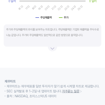
0 달러
0 달러
17.12
22.12
16.12
21.12
20.12
25.12
19.12
24.12
18.12
23.12
주당매출액
주가
End of interactive chart.
주가와 주당매출액의 추이를 보여주는 차트입니다. 주당매출액은 기업의 매출액을 주식수로
나눈 값입니다. 주가와 주당매출액도 일반적으로 같은 방향으로 움직입니다.
적자 등으로 인해 순이익이 마이너스(-)인 기업의 주가수익배수(PER)나 주가현금흐름배수
(PCR)로 밸류에이션을 측정하기에는 한계가 있을때 PSR 지표를 활용합니다.
경기변동형 기업이나 턴 어라운드 기업의 밸류에이션을 가늠할때도 유용합니다.
재무차트
재무차트는 재무제표를 일반 투자자가 알기 쉽게 시계열 차트로 제공합니다.
SEC 실적발표 후 1~2일 내 업데이트 됩니다.
자주묻는 질문
출처 : NASDAQ, 초이스스탁US 데이터