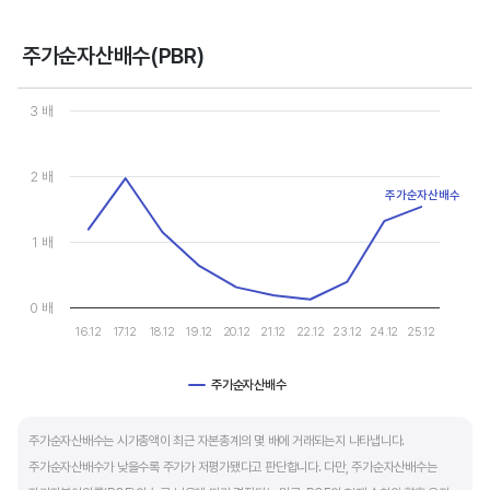
- 강력매수 검토 : 주당순이익 증가, 주가 하락 또는 횡보
- 매수 검토 : 주당순이익 증가, 주가 상승
주가순자산배수(PBR)
- 매도 검토 : 주당순이익 감소, 주가 횡보 또는 하락
Chart
- 강력매도 검토 : 주당순이익 감소, 주가 상승
Line chart with 10 data points.
3 배
View as data table, Chart
The chart has 1 X axis displaying categories.
주당순이익이 증가해도 시장 전체적인 악재로 주가가 급락하면 좋은 매수 기회가 됩니다.
The chart has 1 Y axis displaying values. Data ranges from 0.121
2 배
주가수익배수(PER) 차트와 함께 분석하면 더 유용합니다.
주가순자산배수
1 배
0 배
16.12
17.12
18.12
19.12
20.12
21.12
22.12
23.12
24.12
25.12
주가순자산배수
End of interactive chart.
주가순자산배수는 시가총액이 최근 자본총계의 몇 배에 거래되는지 나타냅니다.
주가순자산배수가 낮을수록 주가가 저평가됐다고 판단합니다. 다만, 주가순자산배수는