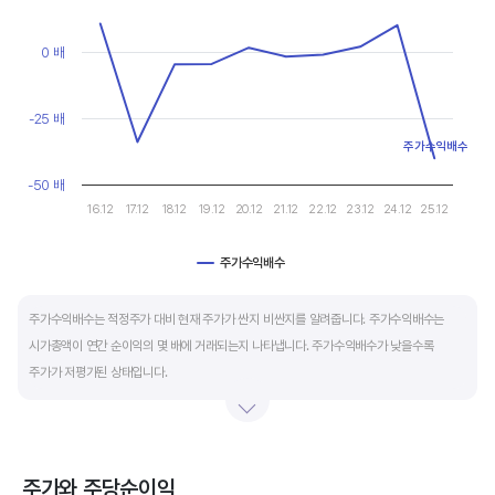
마이너스(-)로 나타납니다.
View as data table, Chart
The chart has 1 X axis displaying categories.
The chart has 1 Y axis displaying values. Data ranges from -40.
0 배
재무활동 현금흐름은 증자, 차입, 배당을 통해 발생하는 현금유출입을 뜻합니다.
영업활동으로 충분한 현금을 벌고 있는 기업은 금융기관의 차입금을 갚고, 배당을 지급하는
등 현금이 유출되기 때문에 마이너스(-)를 기록합니다.
-25 배
주가수익배수
특별한 활동이 있는 일시적인 기간을 제외하고 현금흐름표의 장기적인 구성은 영업활동
-50 배
현금흐름 플러스(+), 투자활동 현금흐름 마이너스(-), 재무활동 현금흐름이 마이너스(-)가
16.12
17.12
18.12
19.12
20.12
21.12
22.12
23.12
24.12
25.12
가장 좋습니다.
주가수익배수
End of interactive chart.
주가수익배수는 적정주가 대비 현재 주가가 싼지 비싼지를 알려줍니다. 주가수익배수는
시가총액이 연간 순이익의 몇 배에 거래되는지 나타냅니다. 주가수익배수가 낮을수록
주가가 저평가된 상태입니다.
주가수익배수는 상대가치평가 지표로 동종 산업내 경쟁사나 비슷한 수준의 매출과
이익규모의 기업과 비교하는 것이 좋습니다. 경쟁사 대비 주가수익배수가 낮으면,
상대적으로 싸게 거래된다고 판단합니다.
주가와 주당순이익