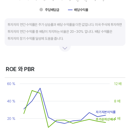
주당배당금
배당수익률
End of interactive chart.
투자자의 연간 수익률은 주가 상승률과 배당 수익률을 더한 값입니다. 미국 주식에 투자하면
투자자의 연간 수익률 중 배당이 차지하는 비율은 20~30% 입니다. 배당 수익률은
투자자의 장기 수익률 달성에 도움을 줍니다.
배당은 기업의 순이익 중 일부를 주주에게 현금 또는 주식으로 나눠주는 것입니다. 우량
기업은 배당금을 매년 꾸준히 늘려 지급합니다. 시가배당률은 주식 매수가 대비
주당배당금의 비율입니다. 예를 들어 A 주식을 주당 100 달러에 매수하고 주당배당금으로
ROE 와 PBR
5 달러를 받았다면, 시가배당률은 5%(=5달러/100달러*100%)가 됩니다. 시가배당률이
Chart
정기 예금금리의 1.5 배 이상이면 매력적인 배당주로 볼 수 있습니다. 정기 예금금리가 1%
Line chart with 2 lines.
60 %
12 배
라고 하면, 시가배당률은 1.5% 이상이면 배당 매력이 있는 기업이고 배당수익률은
View as data table, Chart
The chart has 1 X axis displaying categories.
높을수록 좋습니다.
The chart has 2 Y axes displaying values, and values.
40 %
8 배
자기자본이익률
20 %
4 배
주가순자산배수