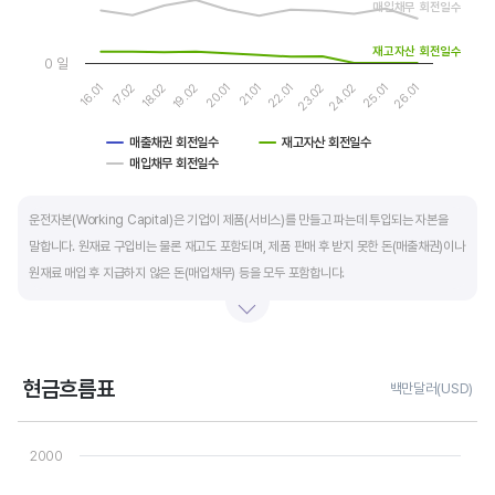
매입채무 회전일수
재고자산 회전일수
0 일
17.02
24.02
20.01
16.01
23.02
19.02
26.01
22.01
18.02
25.01
21.01
매출채권 회전일수
재고자산 회전일수
매입채무 회전일수
End of interactive chart.
운전자본(Working Capital)은 기업이 제품(서비스)를 만들고 파는데 투입되는 자본을
말합니다. 원재료 구입비는 물론 재고도 포함되며, 제품 판매 후 받지 못한 돈(매출채권)이나
원재료 매입 후 지급하지 않은 돈(매입채무) 등을 모두 포함합니다.
제조업의 운전자본 규모는 기업의 매출액 규모와 연동됩니다. 매출액이 많으면 제품생산을
위해 투입할 원재료 비용이나 매출채권도 더 많이 필요하기 때문에 운전자본 규모도
높습니다. 따라서 운전자본 규모 보다는 현금이 잘 돌고 있는지를 확인할 수 있는 운전자본
현금흐름표
백만달러(USD)
회전일수를 확인하는 것이 좋습니다.
Chart
Line chart with 3 lines.
2000
운전자본 회전일수는 낮을 수록 좋습니다. 운전자본 회전일수가 낮으면 회사의 현금 회전이
View as data table, Chart
The chart has 1 X axis displaying categories.
빠릅니다. 현금 → 원재료 → 제품 → 매출채권 → 현금으로 회수되는 기간이 짧아 회사의