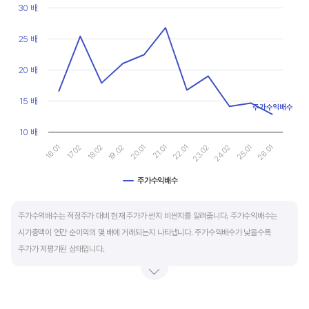
현금유출입을 말합니다. 일반적으로 성장을 위한 투자 집행으로 현금이 유출되기 때문에
Line chart with 11 data points.
30 배
마이너스(-)로 나타납니다.
View as data table, Chart
The chart has 1 X axis displaying categories.
25 배
The chart has 1 Y axis displaying values. Data ranges from 12.8
재무활동 현금흐름은 증자, 차입, 배당을 통해 발생하는 현금유출입을 뜻합니다.
영업활동으로 충분한 현금을 벌고 있는 기업은 금융기관의 차입금을 갚고, 배당을 지급하는
20 배
등 현금이 유출되기 때문에 마이너스(-)를 기록합니다.
15 배
주가수익배수
특별한 활동이 있는 일시적인 기간을 제외하고 현금흐름표의 장기적인 구성은 영업활동
10 배
현금흐름 플러스(+), 투자활동 현금흐름 마이너스(-), 재무활동 현금흐름이 마이너스(-)가
16.01
22.01
17.02
23.02
18.02
24.02
19.02
25.01
20.01
26.01
21.01
가장 좋습니다.
주가수익배수
End of interactive chart.
주가수익배수는 적정주가 대비 현재 주가가 싼지 비싼지를 알려줍니다. 주가수익배수는
시가총액이 연간 순이익의 몇 배에 거래되는지 나타냅니다. 주가수익배수가 낮을수록
주가가 저평가된 상태입니다.
주가수익배수는 상대가치평가 지표로 동종 산업내 경쟁사나 비슷한 수준의 매출과
이익규모의 기업과 비교하는 것이 좋습니다. 경쟁사 대비 주가수익배수가 낮으면,