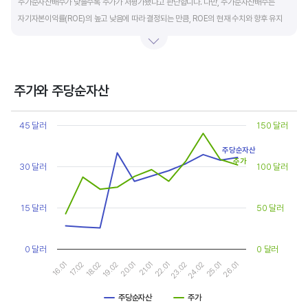
주가순자산배수가 낮을수록 주가가 저평가됐다고 판단합니다. 다만, 주가순자산배수는
자기자본이익률(ROE)의 높고 낮음에 따라 결정되는 만큼, ROE의 현재 수치와 향후 유지
가능성에 대한 분석이 필요합니다.
일반적으로 ROE가 높으면 PBR도 높습니다. ROE가 높지만 다른 기업에 비해 PBR이 낮게
거래되면 주가가 저평가된 것으로 판단합니다. ROE&PBR 차트를 함께 보고 분석하는 것을
주가와 주당순자산
추천합니다.
Chart
Line chart with 2 lines.
45 달러
150 달러
기업의 10년 정도의 장기적인 주가순자산배수 추이를 확인하는 것이 좋습니다.
View as data table, Chart
The chart has 1 X axis displaying categories.
주가순자산배수는 자기자본이익률이 높을때와 낮을때에 따라 다르게 평가받습니다. 현재
주당순자산
The chart has 2 Y axes displaying values, and values.
주가
30 달러
100 달러
ROE와 비슷한 ROE를 기록한 과거년도를 찾고, 그 당시 시장에서 평가 받은
주가순자산배수(PBR)를 확인해 현재 주가의 저평가 여부를 판단하는 것이 좋습니다.
15 달러
50 달러
0 달러
0 달러
16.01
17.02
18.02
19.02
20.01
21.01
22.01
23.02
24.02
25.01
26.01
주당순자산
주가