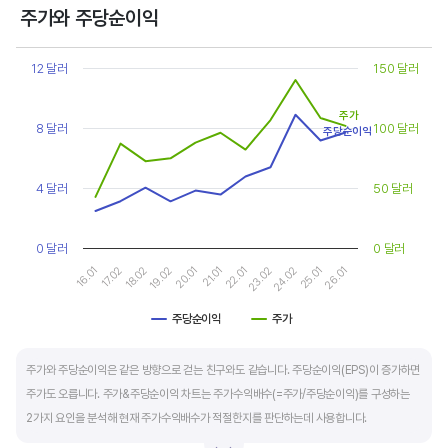
상대적으로 싸게 거래된다고 판단합니다.
주가와 주당순이익
Chart
또한, 기업의 10년 정도의 장기적인 주가수익배수 추이를 함께 보는 것이 좋습니다.
Line chart with 2 lines.
12 달러
150 달러
순이익이 성장할때와 감소할때 주가수익배수는 다르게 평가받습니다. 순이익 성장률이
View as data table, Chart
The chart has 1 X axis displaying categories.
높으면 주가수익배수도 높게 평가 받습니다. 이는 순이익 성장률이 높으면 주가도 크게
주가
The chart has 2 Y axes displaying values, and values.
8 달러
100 달러
상승한다는 뜻입니다.
주당순이익
10년 간 장기적인 주가수익배수의 움직임과 최고, 최저점을 확인한 후, 현재 시점
4 달러
50 달러
주가수익배수와 비교해 주가가 싼지 비싼지를 평가하는게 좋습니다. 일반적으로 장기적인
주가수익배수의 평균 정도에 있으면 매수를 검토하고, 역사적인 최고점 수준에 있다면
0 달러
0 달러
이익이 더 성장할 수 있을지 더 꼼꼼히 살피고 유의해야 합니다.
16.01
17.02
18.02
19.02
20.01
21.01
22.01
23.02
24.02
25.01
26.01
주당순이익
주가
End of interactive chart.
주가와 주당순이익은 같은 방향으로 걷는 친구와도 같습니다. 주당순이익(EPS)이 증가하면
주가도 오릅니다. 주가&주당순이익 차트는 주가수익배수(=주가/주당순이익)를 구성하는
2가지 요인을 분석해 현재 주가수익배수가 적절한지를 판단하는데 사용합니다.