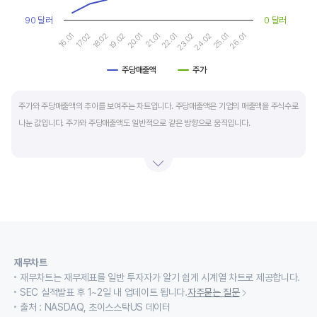
90 달러
0 달러
25.01
18.02
22.01
26.01
19.02
23.02
16.01
20.01
24.02
17.02
21.01
주당매출액
주가
End of interactive chart.
주가와 주당매출액의 추이를 보여주는 차트입니다. 주당매출액은 기업의 매출액을 주식수로
나눈 값입니다. 주가와 주당매출액도 일반적으로 같은 방향으로 움직입니다.
적자 등으로 인해 순이익이 마이너스(-)인 기업의 주가수익배수(PER)나 주가현금흐름배수
(PCR)로 밸류에이션을 측정하기에는 한계가 있을때 PSR 지표를 활용합니다.
경기변동형 기업이나 턴 어라운드 기업의 밸류에이션을 가늠할때도 유용합니다.
재무차트
재무차트는 재무제표를 일반 투자자가 알기 쉽게 시계열 차트로 제공합니다.
SEC 실적발표 후 1~2일 내 업데이트 됩니다.
자주묻는 질문
출처 : NASDAQ, 초이스스탁US 데이터