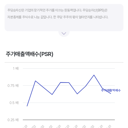
End of interactive chart.
주당순자산은 기업의 장기적인 주가를 이끄는 원동력입니다. 주당순자산(BPS)은
자본총계를 주식수로 나눈 값입니다. 한 주당 주주의 몫이 얼마인지를 나타냅니다.
자본총계는 기본적으로 주주의 몫입니다. 자본총계는 주주가 증자에 참여해 돈을 내는
자본금과 자본잉여금, 순이익을 매년 쌓아 적립한 이익잉여금, 금융상품이나 환율변동
등으로 번 기타포괄이익 등으로 구성됩니다. 기본적으로 사업을 잘해 순이익을 많이 낼수록
자본총계가 빠른 속도로 증가합니다. 이에따라 주가도 오르게 됩니다.
주가매출액배수(PSR)
Chart
그러나, 미국 기업은 한국 기업에 비해 많은 배당금 지급과 자사주 매입 및 소각을 통해
Line chart with 11 data points.
1 배
자본을 크게 늘리지 않는 경우가 많습니다. 이에따라 부채비율(=부채/자본*100%)이나
View as data table, Chart
The chart has 1 X axis displaying categories.
자기자본이익률(순이익/자본총계*100%)처럼 분모에 자본총계를 넣어 계산하는
The chart has 1 Y axis displaying values. Data ranges from 0.4
0.75 배
투자지표는 한국 기업에 비해 상대적으로 높게 나옵니다. 이런 부분을 감안해 미국 기업의
주가매출액배수
부채비율, 차입금 비중, 주가순자산배수 등을 판단하는 것이 좋습니다.
0.5 배
0.25 배
21.01