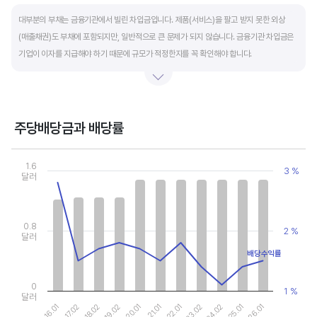
End of interactive chart.
대부분의 부채는 금융기관에서 빌린 차입금입니다. 제품(서비스)을 팔고 받지 못한 외상
(매출채권)도 부채에 포함되지만, 일반적으로 큰 문제가 되지 않습니다. 금융기관 차입금은
기업이 이자를 지급해야 하기 때문에 규모가 적정한지를 꼭 확인해야 합니다.
부채비율과 유동비율은 기업의 단기적인 재무 안전성을 나타냅니다. 부채비율은 낮을수록,
유동비율은 높을수록 재무 안전성이 높은 기업입니다. 이 비율도 동종 산업내 경쟁사와
비교해서 보는 것이 좋습니다. 그외 이자보상배율과 현금흐름표를 함께 체크하면, 부도
주당배당금과 배당률
위험이 있는 기업을 쉽게 걸러낼 수 있습니다.
Chart
Combination chart with 2 data series.
1.6
3 %
View as data table, Chart
달러
The chart has 1 X axis displaying categories.
The chart has 2 Y axes displaying values, and values.
0.8
2 %
달러
배당수익률
0
1 %
달러
16.01
17.02
18.02
19.02
20.01
21.01
22.01
23.02
24.02
25.01
26.01